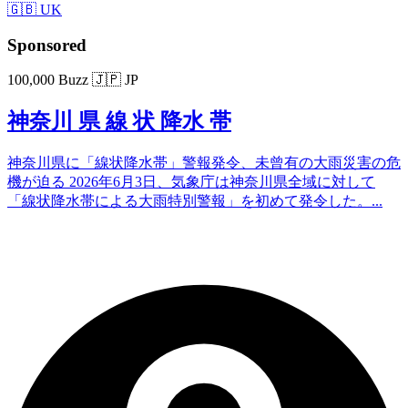
🇬🇧 UK
Sponsored
100,000 Buzz
🇯🇵 JP
神奈川 県 線 状 降水 帯
神奈川県に「線状降水帯」警報発令、未曾有の大雨災害の危
機が迫る 2026年6月3日、気象庁は神奈川県全域に対して
「線状降水帯による大雨特別警報」を初めて発令した。...