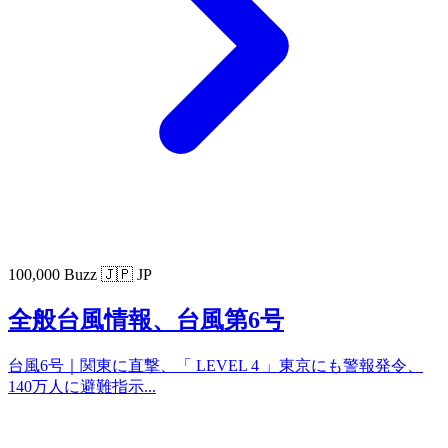
100,000 Buzz
🇯🇵 JP
全般台風情報、台風第6号
台風6号｜関東に直撃、「 LEVEL 4 」東京にも警報発令、
140万人に避難指示...