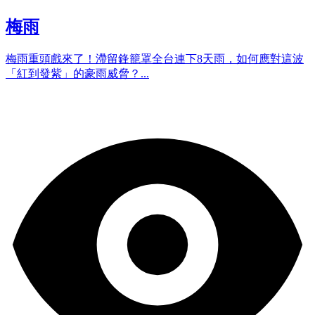
梅雨
梅雨重頭戲來了！滯留鋒籠罩全台連下8天雨，如何應對這波
「紅到發紫」的豪雨威脅？...