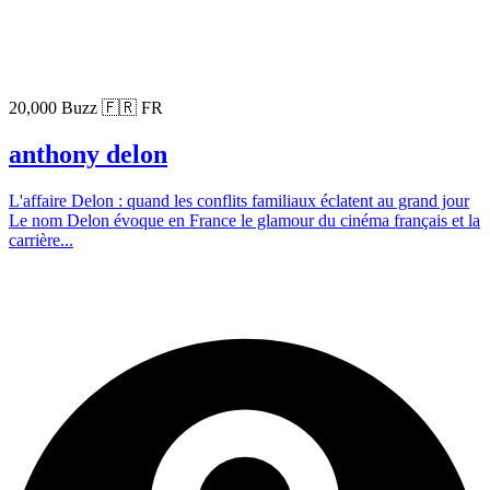
20,000 Buzz
🇫🇷 FR
anthony delon
L'affaire Delon : quand les conflits familiaux éclatent au grand jour
Le nom Delon évoque en France le glamour du cinéma français et la
carrière...