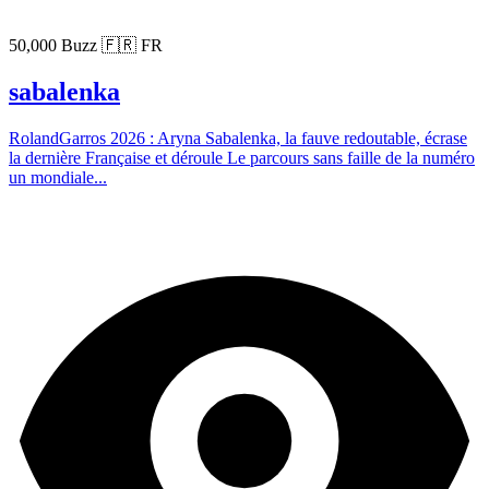
50,000 Buzz
🇫🇷 FR
sabalenka
RolandGarros 2026 : Aryna Sabalenka, la fauve redoutable, écrase
la dernière Française et déroule Le parcours sans faille de la numéro
un mondiale...