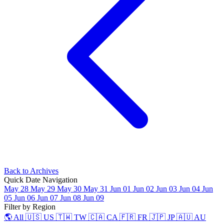
Back to Archives
Quick Date Navigation
May 28
May 29
May 30
May 31
Jun 01
Jun 02
Jun 03
Jun 04
Jun
05
Jun 06
Jun 07
Jun 08
Jun 09
Filter by Region
🌎 All
🇺🇸 US
🇹🇼 TW
🇨🇦 CA
🇫🇷 FR
🇯🇵 JP
🇦🇺 AU