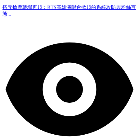
拓元搶票戰場再起：BTS高雄演唱會掀起的系統攻防與粉絲百
態...