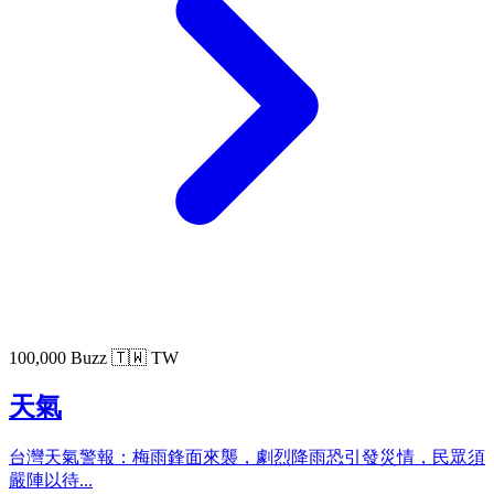
100,000 Buzz
🇹🇼 TW
天氣
台灣天氣警報：梅雨鋒面來襲，劇烈降雨恐引發災情，民眾須
嚴陣以待...