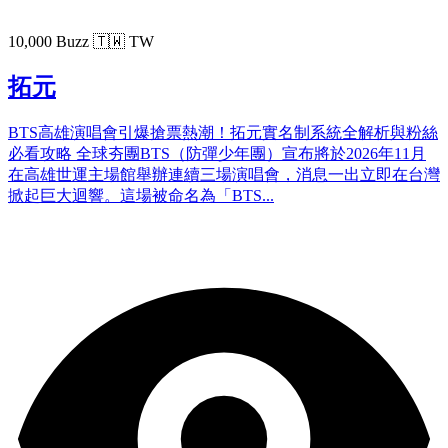
10,000 Buzz
🇹🇼 TW
拓元
BTS高雄演唱會引爆搶票熱潮！拓元實名制系統全解析與粉絲
必看攻略 全球夯團BTS（防彈少年團）宣布將於2026年11月
在高雄世運主場館舉辦連續三場演唱會，消息一出立即在台灣
掀起巨大迴響。這場被命名為「BTS...