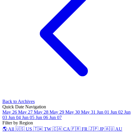
Back to Archives
Quick Date Navigation
May 26
May 27
May 28
May 29
May 30
May 31
Jun 01
Jun 02
Jun
03
Jun 04
Jun 05
Jun 06
Jun 07
Filter by Region
🌎 All
🇺🇸 US
🇹🇼 TW
🇨🇦 CA
🇫🇷 FR
🇯🇵 JP
🇦🇺 AU