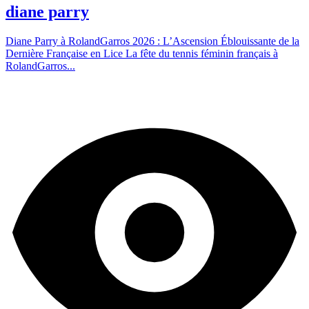
diane parry
Diane Parry à RolandGarros 2026 : L’Ascension Éblouissante de la
Dernière Française en Lice La fête du tennis féminin français à
RolandGarros...