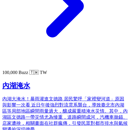
100,000 Buzz
🇹🇼 TW
內湖淹水
內湖大淹水！暴雨灌進文德路 居民驚呼「家裡變河道」原因
與影響一次看 近日午後強烈對流雲系襲台，導致臺北市內湖
區等局部地區瞬間雨量過大，釀成嚴重積淹水災情。其中，內
湖區文德路一帶災情尤為慘重，道路瞬間成河，汽機車拋錨、
店家遭殃，相關畫面在社群瘋傳，引發民眾對都市排水與氣候
變遷的深切擔憂。...