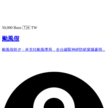
50,000 Buzz
🇹🇼 TW
颱風假
颱風假前夕：米克拉颱風攪局，全台繃緊神經防範紫爆豪雨...