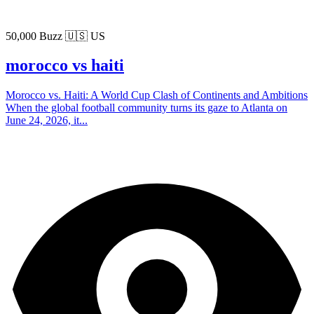
50,000 Buzz
🇺🇸 US
morocco vs haiti
Morocco vs. Haiti: A World Cup Clash of Continents and Ambitions
When the global football community turns its gaze to Atlanta on
June 24, 2026, it...