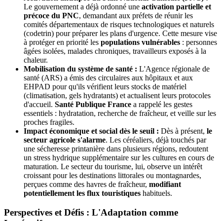
Le gouvernement a déjà ordonné une
activation partielle et
précoce du PNC
, demandant aux préfets de réunir les
comités départementaux de risques technologiques et naturels
(codetrin) pour préparer les plans d'urgence. Cette mesure vise
à protéger en priorité les
populations vulnérables
: personnes
âgées isolées, malades chroniques, travailleurs exposés à la
chaleur.
Mobilisation du système de santé :
L'Agence régionale de
santé (ARS) a émis des circulaires aux hôpitaux et aux
EHPAD pour qu'ils vérifient leurs stocks de matériel
(climatisation, gels hydratants) et actualisent leurs protocoles
d'accueil.
Santé Publique France
a rappelé les gestes
essentiels : hydratation, recherche de fraîcheur, et veille sur les
proches fragiles.
Impact économique et social dès le seuil :
Dès à présent,
le
secteur agricole s'alarme
. Les céréaliers, déjà touchés par
une sécheresse printanière dans plusieurs régions, redoutent
un stress hydrique supplémentaire sur les cultures en cours de
maturation. Le secteur du tourisme, lui, observe un intérêt
croissant pour les destinations littorales ou montagnardes,
perçues comme des havres de fraîcheur,
modifiant
potentiellement les flux touristiques
habituels.
Perspectives et Défis : L'Adaptation comme