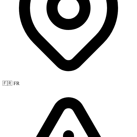
🇫🇷 FR