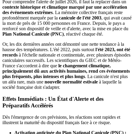
Pour comprendre l'alerte de juillet 2026, il faut la replacer dans un
contexte historique et climatique marqué par une accélération
des événements extrêmes
. La mémoire collective français reste
profondément marquée par la
canicule de l'été 2003
, qui avait causé
la mort de près de 15 000 personnes en France. Depuis, le pays a
renforcé son dispositif de veille et d'alerte, avec la mise en place du
Plan National Canicule (PNC)
, réactivé chaque été.
Or, les dix dernières années ont démontré une nette tendance à la
hausse des températures. L'été 2022, puis surtout
l'été 2023, ont été
records
à l'échelle nationale et continentale, avec plusieurs épisodes
caniculaires successifs. Les scientifiques du GIEC et de Météo-
France s'accordent à dire que
le changement climatique,
principalement dû aux activités humaines, rend ces événements
plus fréquents, plus intenses et plus longs
. La canicule n'est plus
un aléa rare, mais une
nouvelle normalité estivale
à laquelle la
société française doit s'adapter.
Effets Immédiats : Un État d'Alerte et des
Préparatifs Accélérés
Dès l'émergence de ces prévisions, les réactions sont rapides et
illustrent la maturité du dispositif français face à ce risque.
Activation anticipée du Plan National Canicule (PNC) :