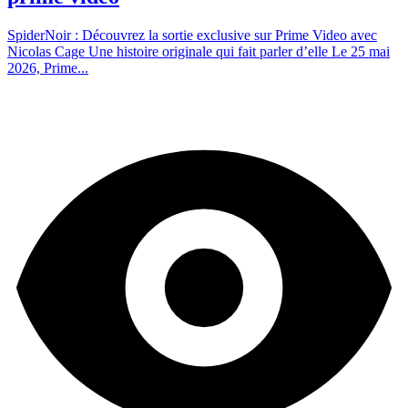
SpiderNoir : Découvrez la sortie exclusive sur Prime Video avec
Nicolas Cage Une histoire originale qui fait parler d’elle Le 25 mai
2026, Prime...