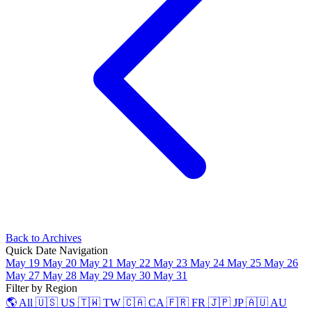
Back to Archives
Quick Date Navigation
May 19
May 20
May 21
May 22
May 23
May 24
May 25
May 26
May 27
May 28
May 29
May 30
May 31
Filter by Region
🌎 All
🇺🇸 US
🇹🇼 TW
🇨🇦 CA
🇫🇷 FR
🇯🇵 JP
🇦🇺 AU