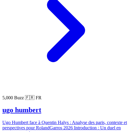
5,000 Buzz
🇫🇷 FR
ugo humbert
Ugo Humbert face à Quentin Halys : Analyse des paris, contexte et
perspectives pour RolandGarros 2026 Introduction : Un duel en