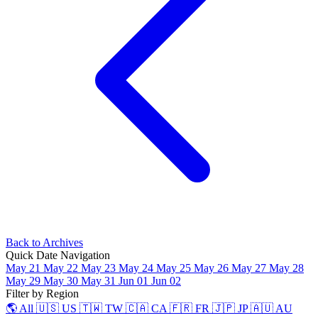
Back to Archives
Quick Date Navigation
May 21
May 22
May 23
May 24
May 25
May 26
May 27
May 28
May 29
May 30
May 31
Jun 01
Jun 02
Filter by Region
🌎 All
🇺🇸 US
🇹🇼 TW
🇨🇦 CA
🇫🇷 FR
🇯🇵 JP
🇦🇺 AU