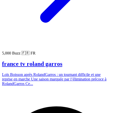
5,000 Buzz
🇫🇷 FR
france tv roland garros
Loïs Boisson après RolandGarros : un tournant difficile et une
reprise en marche Une saison marquée par l’élimination précoce à
RolandGarros Ce...