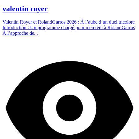
valentin royer
Valentin Royer et RolandGarros 2026 : À l’aube d’un duel tricolore
Introduction : Un programme chargé pour mercredi à RolandGarros
À l’approche de...