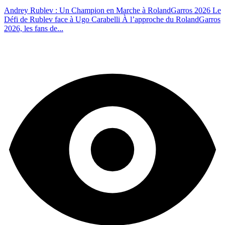
Andrey Rublev : Un Champion en Marche à RolandGarros 2026 Le
Défi de Rublev face à Ugo Carabelli À l’approche du RolandGarros
2026, les fans de...