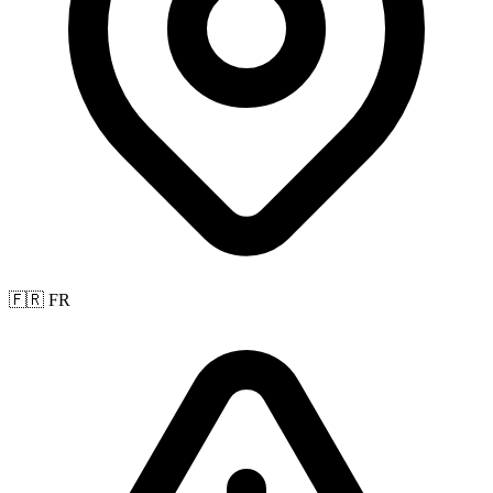
🇫🇷 FR