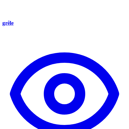
grêle