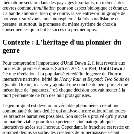
thématique sectaire dans des paysages luxuriants, ou même à des
œuvres comme
Annihilation
pour son aspect biologique et étrange.
La bande-annonce, bien que courte, laisse entrevoir un groupe de
nouveaux survivants, une atmosphère à la fois paradisiaque et
pesante, et surtout, la promesse du même système de choix à
consequences qui a fait le succès du premier opus.
Contexte : L'héritage d'un pionnier du
genre
Pour comprendre l'importance d'Until Dawn 2, il faut revenir aux
racines du premier épisode. Sorti en 2015 sur PS4,
Until Dawn
a
été une révélation. Il a popularisé et redéfini le genre de l'horror
interactive narrative, hérité de
Heavy Rain
et
Beyond: Two Souls
de
Quantic Dream, mais en y ajoutant une couche de peur pure et une
mécanique de "paparazzi" où chaque décision pouvait mener à la
mort permanente de l'un des huit protagonistes.
Le jeu original est devenu un véritable phénomène, créant une
communauté de fans dédiée qui analyse encore aujourd'hui toutes
les branches narratives possibles. Son succès a prouvé qu'il y avait
un marché viable pour des expériences cinématographiques
interactives axées sur l'horreur. Cependant, la franchise est restée en
sommeil depuis sa sortie, les créateurs de Supermassive s'étant