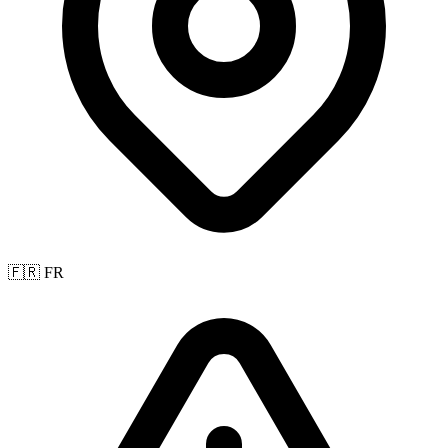
🇫🇷 FR