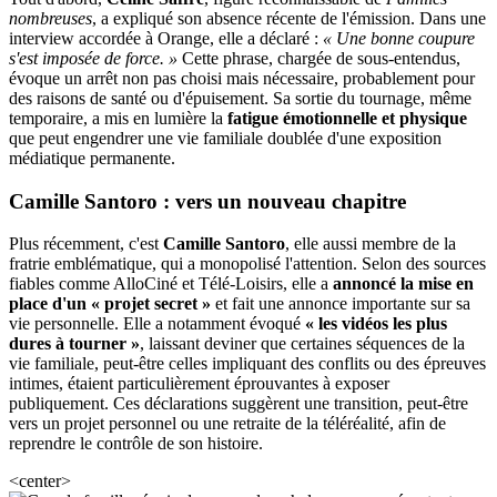
nombreuses
, a expliqué son absence récente de l'émission. Dans une
interview accordée à Orange, elle a déclaré :
« Une bonne coupure
s'est imposée de force. »
Cette phrase, chargée de sous-entendus,
évoque un arrêt non pas choisi mais nécessaire, probablement pour
des raisons de santé ou d'épuisement. Sa sortie du tournage, même
temporaire, a mis en lumière la
fatigue émotionnelle et physique
que peut engendrer une vie familiale doublée d'une exposition
médiatique permanente.
Camille Santoro : vers un nouveau chapitre
Plus récemment, c'est
Camille Santoro
, elle aussi membre de la
fratrie emblématique, qui a monopolisé l'attention. Selon des sources
fiables comme AlloCiné et Télé-Loisirs, elle a
annoncé la mise en
place d'un « projet secret »
et fait une annonce importante sur sa
vie personnelle. Elle a notamment évoqué
« les vidéos les plus
dures à tourner »
, laissant deviner que certaines séquences de la
vie familiale, peut-être celles impliquant des conflits ou des épreuves
intimes, étaient particulièrement éprouvantes à exposer
publiquement. Ces déclarations suggèrent une transition, peut-être
vers un projet personnel ou une retraite de la téléréalité, afin de
reprendre le contrôle de son histoire.
<center>