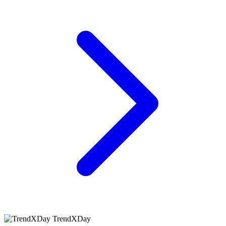
TrendXDay