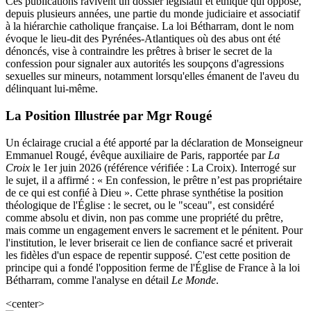
Ces publications ravivent un dossier législatif et éthique qui oppose,
depuis plusieurs années, une partie du monde judiciaire et associatif
à la hiérarchie catholique française. La loi Bétharram, dont le nom
évoque le lieu-dit des Pyrénées-Atlantiques où des abus ont été
dénoncés, vise à contraindre les prêtres à briser le secret de la
confession pour signaler aux autorités les soupçons d'agressions
sexuelles sur mineurs, notamment lorsqu'elles émanent de l'aveu du
délinquant lui-même.
La Position Illustrée par Mgr Rougé
Un éclairage crucial a été apporté par la déclaration de Monseigneur
Emmanuel Rougé, évêque auxiliaire de Paris, rapportée par
La
Croix
le 1er juin 2026 (référence vérifiée : La Croix). Interrogé sur
le sujet, il a affirmé : « En confession, le prêtre n’est pas propriétaire
de ce qui est confié à Dieu ». Cette phrase synthétise la position
théologique de l'Église : le secret, ou le "sceau", est considéré
comme absolu et divin, non pas comme une propriété du prêtre,
mais comme un engagement envers le sacrement et le pénitent. Pour
l'institution, le lever briserait ce lien de confiance sacré et priverait
les fidèles d'un espace de repentir supposé. C'est cette position de
principe qui a fondé l'opposition ferme de l'Église de France à la loi
Bétharram, comme l'analyse en détail
Le Monde
.
<center>