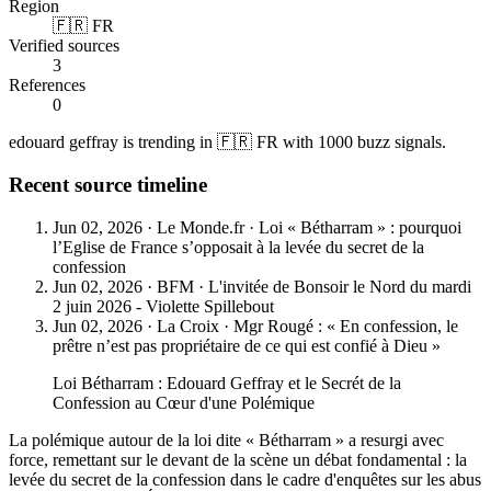
Region
🇫🇷 FR
Verified sources
3
References
0
edouard geffray is trending in 🇫🇷 FR with 1000 buzz signals.
Recent source timeline
Jun 02, 2026
·
Le Monde.fr
·
Loi « Bétharram » : pourquoi
l’Eglise de France s’opposait à la levée du secret de la
confession
Jun 02, 2026
·
BFM
·
L'invitée de Bonsoir le Nord du mardi
2 juin 2026 - Violette Spillebout
Jun 02, 2026
·
La Croix
·
Mgr Rougé : « En confession, le
prêtre n’est pas propriétaire de ce qui est confié à Dieu »
Loi Bétharram : Edouard Geffray et le Secrét de la
Confession au Cœur d'une Polémique
La polémique autour de la loi dite « Bétharram » a resurgi avec
force, remettant sur le devant de la scène un débat fondamental : la
levée du secret de la confession dans le cadre d'enquêtes sur les abus