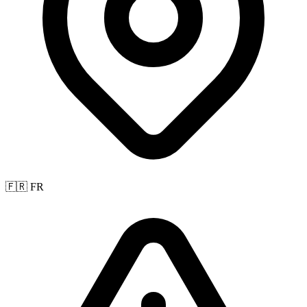
🇫🇷 FR