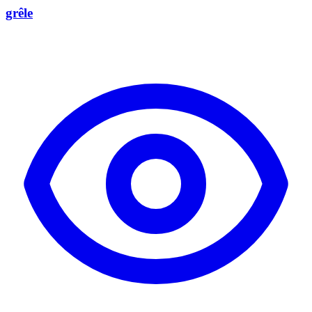
grêle