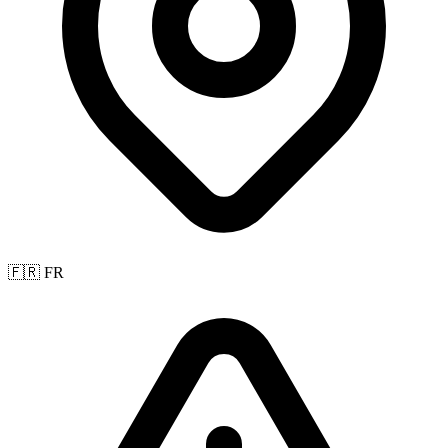
🇫🇷 FR