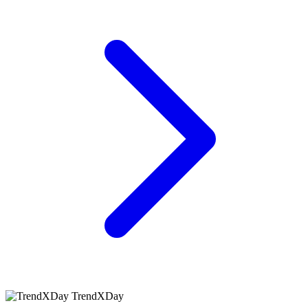
TrendXDay