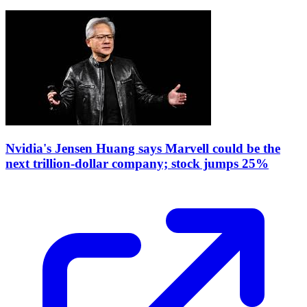
Nvidia's Jensen Huang says Marvell could be the
next trillion-dollar company; stock jumps 25%