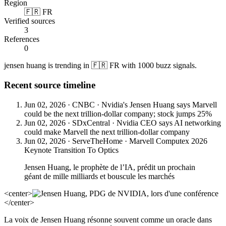
Region
🇫🇷 FR
Verified sources
3
References
0
jensen huang is trending in 🇫🇷 FR with 1000 buzz signals.
Recent source timeline
Jun 02, 2026
·
CNBC
·
Nvidia's Jensen Huang says Marvell
could be the next trillion-dollar company; stock jumps 25%
Jun 02, 2026
·
SDxCentral
·
Nvidia CEO says AI networking
could make Marvell the next trillion-dollar company
Jun 02, 2026
·
ServeTheHome
·
Marvell Computex 2026
Keynote Transition To Optics
Jensen Huang, le prophète de l’IA, prédit un prochain
géant de mille milliards et bouscule les marchés
<center>
</center>
La voix de Jensen Huang résonne souvent comme un oracle dans