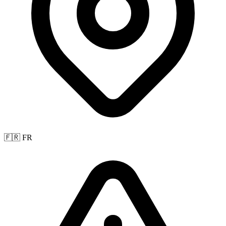
🇫🇷 FR