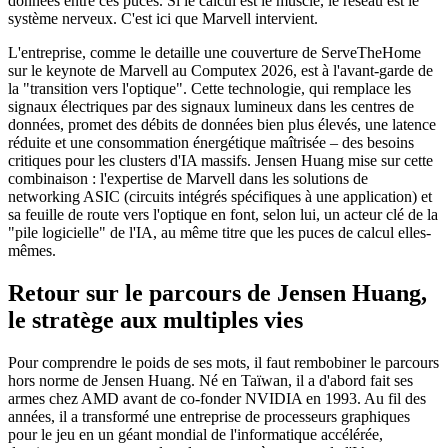
données entre ces puces. Si le calcul est le muscle, le réseau est le
système nerveux. C'est ici que Marvell intervient.
L'entreprise, comme le detaille une couverture de ServeTheHome
sur le keynote de Marvell au Computex 2026, est à l'avant-garde de
la "transition vers l'optique". Cette technologie, qui remplace les
signaux électriques par des signaux lumineux dans les centres de
données, promet des débits de données bien plus élevés, une latence
réduite et une consommation énergétique maîtrisée – des besoins
critiques pour les clusters d'IA massifs. Jensen Huang mise sur cette
combinaison : l'expertise de Marvell dans les solutions de
networking ASIC (circuits intégrés spécifiques à une application) et
sa feuille de route vers l'optique en font, selon lui, un acteur clé de la
"pile logicielle" de l'IA, au même titre que les puces de calcul elles-
mêmes.
Retour sur le parcours de Jensen Huang,
le stratège aux multiples vies
Pour comprendre le poids de ses mots, il faut rembobiner le parcours
hors norme de Jensen Huang. Né en Taïwan, il a d'abord fait ses
armes chez AMD avant de co-fonder NVIDIA en 1993. Au fil des
années, il a transformé une entreprise de processeurs graphiques
pour le jeu en un géant mondial de l'informatique accélérée,