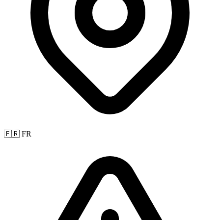
🇫🇷 FR