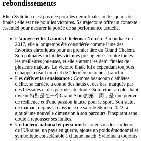
rebondissements
Elina Svitolina n'est pas née pour les demi-finales ou les quarts de
finale ; elle est née pour les victoires. Sa trajectoire offre un contexte
essentiel pour mesurer la portée de sa performance actuelle.
L'apogée et les Grands Chelems :
Numéro 3 mondiale en
2017, elle a longtemps été considérée comme l'une des
favorites chroniques pour un premier titre du Grand Chelem.
Son palmarès inclut des victoires prestigieuses contre toutes
les meilleures joueuses, et elle a atteint les demi-finales de
plusieurs majeurs. La victoire finale lui a cependant toujours
échappé, créant un récit de "dernière marche à franchir".
Les défis et la renaissance :
Comme beaucoup d'athlètes
d'élite, sa carrière a connu des hauts et des bas, marqués par
des blessures et des périodes de doute. Son retour au plus haut
niveau,特别是在一个Grand Slam的第二周，是 une preuve
de résilience et d'une passion intacte pour le sport. Son statut
de maman, depuis la naissance de sa fille Skai en 2022, a
ajouté une nouvelle dimension à son parcours, l'inspirant sans
doute à repousser ses limites.
Un facteur national et personnel :
Jouer sous les couleurs
de l'Ukraine, un pays en guerre, ajoute un poids émotionnel et
symbolique considérable à chaque match. Svitolina a toujours