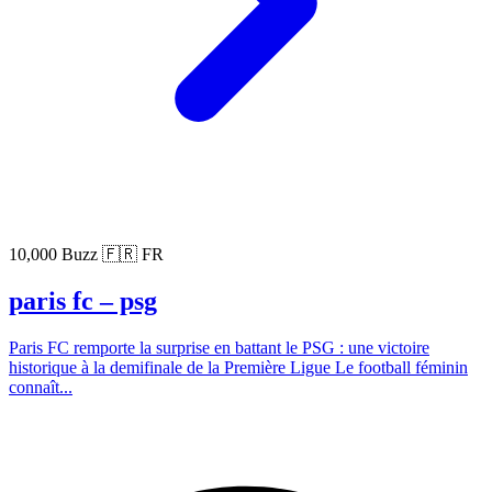
10,000 Buzz
🇫🇷 FR
paris fc – psg
Paris FC remporte la surprise en battant le PSG : une victoire
historique à la demifinale de la Première Ligue Le football féminin
connaît...