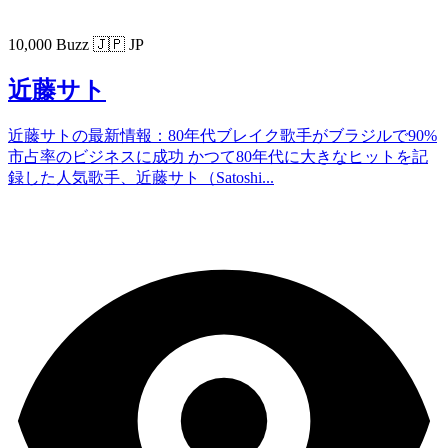
10,000 Buzz
🇯🇵 JP
近藤サト
近藤サトの最新情報：80年代ブレイク歌手がブラジルで90%
市占率のビジネスに成功 かつて80年代に大きなヒットを記
録した人気歌手、近藤サト（Satoshi...