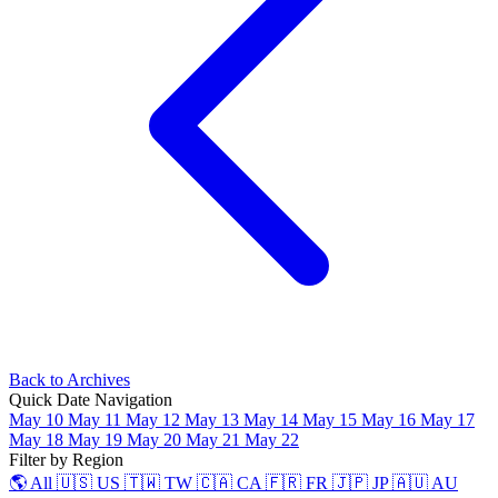
Back to Archives
Quick Date Navigation
May 10
May 11
May 12
May 13
May 14
May 15
May 16
May 17
May 18
May 19
May 20
May 21
May 22
Filter by Region
🌎 All
🇺🇸 US
🇹🇼 TW
🇨🇦 CA
🇫🇷 FR
🇯🇵 JP
🇦🇺 AU