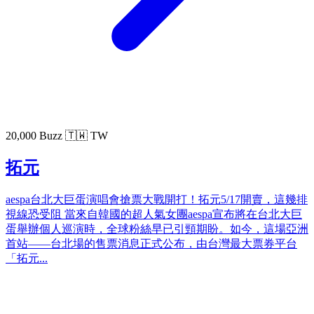
20,000 Buzz
🇹🇼 TW
拓元
aespa台北大巨蛋演唱會搶票大戰開打！拓元5/17開賣，這幾排
視線恐受阻 當來自韓國的超人氣女團aespa宣布將在台北大巨
蛋舉辦個人巡演時，全球粉絲早已引頸期盼。如今，這場亞洲
首站——台北場的售票消息正式公布，由台灣最大票券平台
「拓元...