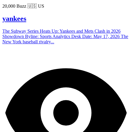
20,000 Buzz
🇺🇸 US
yankees
The Subway Series Heats Up: Yankees and Mets Clash in 2026
Showdown Byline: Sports Analytics Desk Date: May 17, 2026 The
New York baseball rivalry...