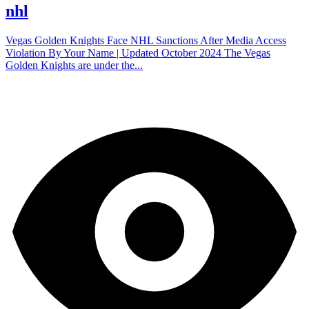
nhl
Vegas Golden Knights Face NHL Sanctions After Media Access
Violation By Your Name | Updated October 2024 The Vegas
Golden Knights are under the...