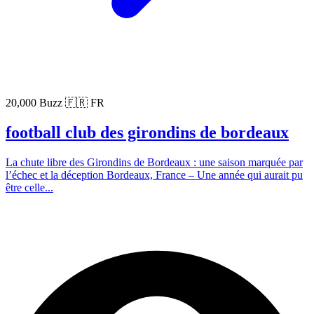
20,000 Buzz
🇫🇷 FR
football club des girondins de bordeaux
La chute libre des Girondins de Bordeaux : une saison marquée par
l’échec et la déception Bordeaux, France – Une année qui aurait pu
être celle...