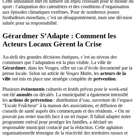
Cette annulation met en lumière un enjeu croissant pour le monde du
sport : l’adaptation des calendriers et des conditions d’organisation
aux épisodes climatiques extrêmes. Pour de nombreux jeunes
footballeurs mosellans, c’est un désappointement, mais une décision
saluée pour sa responsabilité.
Gérardmer S’Adapte : Comment les
Acteurs Locaux Gèrent la Crise
Au-delà des grandes décisions étatiques, c’est au niveau des
communes que l’adaptation est la plus visible. La ville de
Gérardmer
, dans les Vosges, offre un cas d’école documenté par la
presse locale. Selon un article de
Vosges Matin
, les
acteurs de la
ville
ont mis en place une stratégie complète de
prévention
.
Plusieurs
événements
culturels et festifs prévus pour le week-end
ont été
annulés
ou décalés. La municipalité a également intensifié
les
actions de prévention
: distribution d’eau, ouverture de l’espace
"Escale Fraîcheur" à la maison des associations, et diffusion de
conseils de santé auprès des commerçants et des résidents. « On ne
pouvait pas rester inactifs face à un tel risque. Il fallait adapter notre
programme estival pour protéger les familles, a déclaré un
responsable municipal contacté par la rédaction. Cette agitation
organisationnelle témoigne de la réactivité des territoires ruraux et