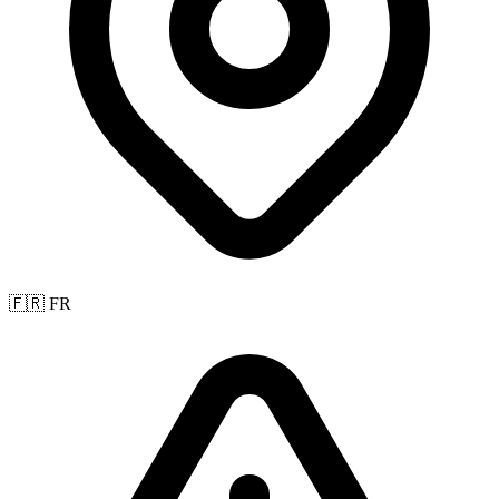
🇫🇷 FR