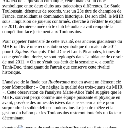
Au-delà de la question climatique, cette finale est un choc
symbolique entre deux clubs aux trajectoires différentes. Le Stade
Toulousain, détenteur de records, vise un 23e titre de champion de
France, consolidant sa domination historique. De son côté, le MHR,
sous l'impulsion de joueurs confirmés, cherche à rééditer le exploit
de 2011, dernière année où le club héraultais avait remporté la
compétition face justement aux Toulousains.
Pour rappeler l'intensité de cette rivalité, des anciens gladiateurs du
MHR ont livré une reconstitution symbolique du match de 2011
pour
L'Équipe
. François Trinh-Duc et Louis Picamoles, icônes de
cette génération dorée, se sont replongés dans l'ambiance de ce soir
de mai 2011. « On ne s'était pas écrit de la semaine », a confié
Trinh-Duc, témoignant de l'attrait que conserve cette rivalité
historique.
L'analyse de la finale par
Rugbyrama
met en avant un élément clé
pour Montpellier : « On néglige la qualité des trois-quarts du MHR
». Cette observation de l'analyste Marie-Alice Yahé suggère que le
MHR, souvent perçu comme une équipe puissante et physique en
avant, possède des armes décisives dans le secteur arrière pour
surprendre la solide défense toulousaine. Le jeu de mêlée et la
gestion du ballon par les Toulousains resteront toutefois un facteur
déterminant.
<center>