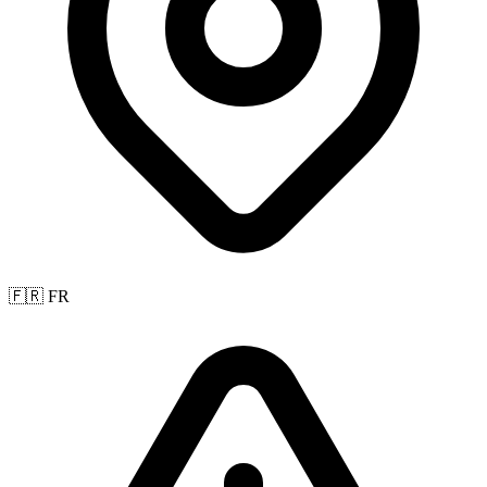
🇫🇷 FR