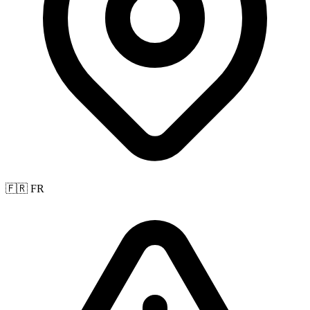
🇫🇷 FR