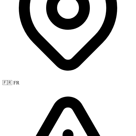
🇫🇷 FR