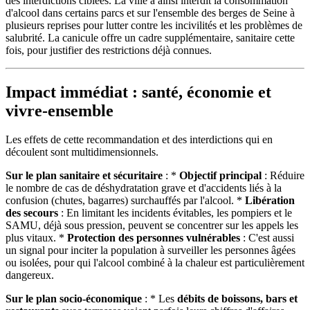
des interdictions ciblées. La ville a ainsi interdit la consommation
d'alcool dans certains parcs et sur l'ensemble des berges de Seine à
plusieurs reprises pour lutter contre les incivilités et les problèmes de
salubrité. La canicule offre un cadre supplémentaire, sanitaire cette
fois, pour justifier des restrictions déjà connues.
Impact immédiat : santé, économie et
vivre-ensemble
Les effets de cette recommandation et des interdictions qui en
découlent sont multidimensionnels.
Sur le plan sanitaire et sécuritaire
: *
Objectif principal
: Réduire
le nombre de cas de déshydratation grave et d'accidents liés à la
confusion (chutes, bagarres) surchauffés par l'alcool. *
Libération
des secours
: En limitant les incidents évitables, les pompiers et le
SAMU, déjà sous pression, peuvent se concentrer sur les appels les
plus vitaux. *
Protection des personnes vulnérables
: C'est aussi
un signal pour inciter la population à surveiller les personnes âgées
ou isolées, pour qui l'alcool combiné à la chaleur est particulièrement
dangereux.
Sur le plan socio-économique
: * Les
débits de boissons, bars et