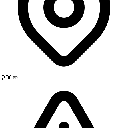
🇫🇷 FR