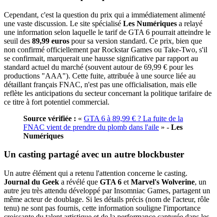
Cependant, c'est la question du prix qui a immédiatement alimenté
une vaste discussion. Le site spécialisé
Les Numériques
a relayé
une information selon laquelle le tarif de GTA 6 pourrait atteindre le
seuil des
89,99 euros
pour sa version standard. Ce prix, bien que
non confirmé officiellement par Rockstar Games ou Take-Two, s'il
se confirmait, marquerait une hausse significative par rapport au
standard actuel du marché (souvent autour de 69,99 € pour les
productions "AAA"). Cette fuite, attribuée à une source liée au
détaillant français FNAC, n'est pas une officialisation, mais elle
reflète les anticipations du secteur concernant la politique tarifaire de
ce titre à fort potentiel commercial.
Source vérifiée :
«
GTA 6 à 89,99 € ? La fuite de la
FNAC vient de prendre du plomb dans l'aile
» -
Les
Numériques
Un casting partagé avec un autre blockbuster
Un autre élément qui a retenu l'attention concerne le casting.
Journal du Geek
a révélé que
GTA 6
et
Marvel's Wolverine
, un
autre jeu très attendu développé par Insomniac Games, partagent un
même acteur de doublage. Si les détails précis (nom de l'acteur, rôle
tenu) ne sont pas fournis, cette information souligne l'importance
croissante du talent artistique et de la performance capturée dans les