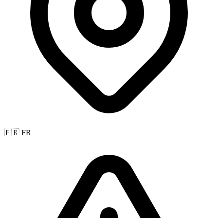
🇫🇷 FR