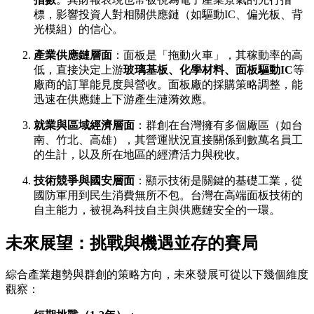
標，影響投資人對相關供應鏈（如驅動IC、偏光板、背
光模組）的信心。
產業供應鏈層面
：面板是「拖動火車」，其稼動率的高
低，直接決定上游
玻璃基板、化學材料、面板驅動IC
等
廠商的訂單能見度與營收。面板廠的採購策略調整，能
迅速在供應鏈上下游產生漣漪效應。
就業與區域經濟層面
：群創在台灣擁有多個廠區（如台
南、竹北、高雄），其營運狀況直接關係到數萬名員工
的生計，以及所在地區的經濟活力與稅收。
技術競爭與國安層面
：顯示技術是關鍵的基礎工業，從
國防軍用到民生消費無所不包。台灣在高端面板技術的
自主能力，被視為科技自主與供應鏈安全的一環。
未來展望：挑戰與機遇並存的賽局
綜合產業趨勢與群創的策略方向，未來發展可從以下幾個維度
觀察：