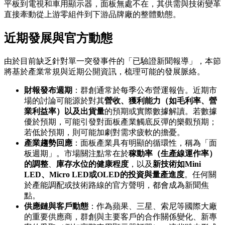
平板到電視和車用顯示器，面板無處不在，其供需與技術變革
直接牽動從上游零組件到下游品牌廠的整體動態。
近期發展與官方動態
由於目前缺乏針對單一突發事件的「已驗證新聞報導」，本節
將基於產業常規與近期公開資訊，梳理可能的發展脈絡。
財報發布週期
：群創通常於每季公布營運報告。近期市
場的討論可能源於對其
營收、獲利能力（如毛利率、營
業利益率）以及出貨量
的預期或實際數據解讀。若數據
優於預期，可能引發對面板產業觸底反彈的樂觀預期；
若低於預期，則可能加劇對需求疲軟的擔憂。
產業趨勢回應
：面板產業具有明顯的循環性，稱為「面
板週期」。市場關注點常在於
稼動率（生產線運作率）
的調整
、
庫存水位的健康程度
，以及
新技術如Mini
LED、Micro LED或OLED的投資與量產進度
。任何關
於產能調配或技術路線的官方聲明，都會成為新聞焦
點。
供應鏈與客戶動態
：作為蘋果、三星、索尼等國際大廠
的重要供應商，群創與主要客戶的合作關係變化、新專