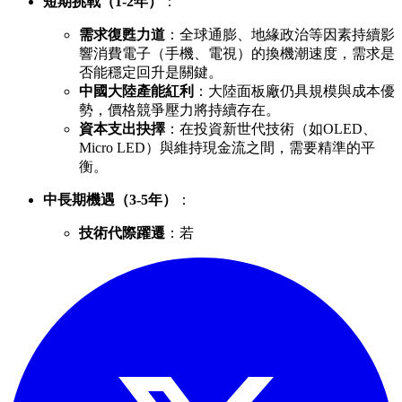
短期挑戰（1-2年）
：
需求復甦力道
：全球通膨、地緣政治等因素持續影
響消費電子（手機、電視）的換機潮速度，需求是
否能穩定回升是關鍵。
中國大陸產能紅利
：大陸面板廠仍具規模與成本優
勢，價格競爭壓力將持續存在。
資本支出抉擇
：在投資新世代技術（如OLED、
Micro LED）與維持現金流之間，需要精準的平
衡。
中長期機遇（3-5年）
：
技術代際躍遷
：若