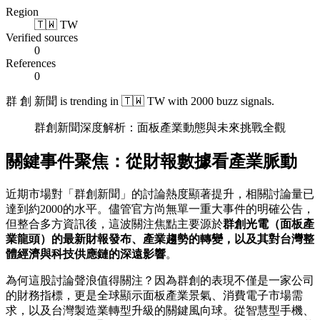
Region
🇹🇼 TW
Verified sources
0
References
0
群 創 新聞 is trending in 🇹🇼 TW with 2000 buzz signals.
群創新聞深度解析：面板產業動態與未來挑戰全觀
關鍵事件聚焦：從財報數據看產業脈動
近期市場對「群創新聞」的討論熱度顯著提升，相關討論量已
達到約2000的水平。儘管官方尚無單一重大事件的明確公告，
但整合多方資訊後，這波關注焦點主要源於
群創光電（面板產
業龍頭）的最新財報發布、產業趨勢的轉變，以及其對台灣整
體經濟與科技供應鏈的深遠影響
。
為何這股討論聲浪值得關注？因為群創的表現不僅是一家公司
的財務指標，更是全球顯示面板產業景氣、消費電子市場需
求，以及台灣製造業轉型升級的關鍵風向球。從智慧型手機、