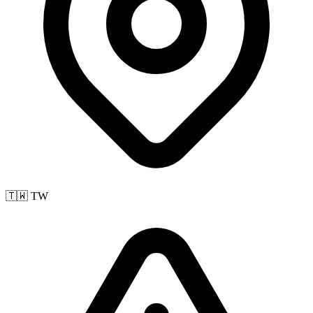
🇹🇼 TW