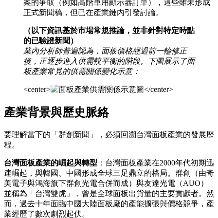
案的爭取（例如高階車用顯示器訂單），這些雖未形成
正式新聞稿，但已在產業鏈內引發討論。
（以下資訊基於市場常規推論，並非針對特定時點
的已驗證新聞）
業內分析師普遍認為，面板價格經過前一輪修正
後，正逐步進入供需較平衡的階段。下圖展示了面
板產業常見的供需關係變化示意：
<center>
</center>
產業背景與歷史脈絡
要理解當下的「群創新聞」，必須回溯台灣面板產業的發展歷
程。
台灣面板產業的崛起與轉型
：台灣面板產業在2000年代初期迅
速崛起，與韓國、中國形成全球三足鼎立的格局。群創（由奇
美電子與鴻海旗下群創光電合併而成）與友達光電（AUO）
並稱為「台灣雙虎」，曾是全球面板出貨量的主要貢獻者。然
而，過去十年面臨中國大陸面板廠的產能擴張與價格競爭，產
業經歷了數次劇烈起伏。