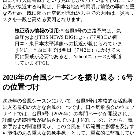
日にかけ大雨警戒」という見出しが立っています[^2]。この
台風が接近する時期は、日本各地が梅雨明け前後の季節と重
なるため、既に湿った空気が流れ込む中での大雨は、災害リ
スクを一段と高める要因となります。
検証済み情報の引用
: * 台風6号の進路予想は、気
象庁およびTBS NEWS DIGによって7月3日の西
日本～東日本太平洋側への接近が報じられていま
す[^1]。 * 西日本では明日（7月2日）にかけて大
雨に警戒が必要であると、Yahoo!ニュースが報道
しています[^2]。
2026年の台風シーズンを振り返る：6号
の位置づけ
2026年の台風シーズンにおいて、台風6号は本格的な活動期
に入る最初の大きな台風の一つです。日本気象協会のウェブ
サイトでは、台風6号（2026年）の專門ページが開設され、
詳細な追跡情報が提供されています[^3]。このことから、気
象庁および関連機関が、この台風を「広範囲に影響を及ぼす
可能性のある重大な気象事象」として、重点的に監視してい