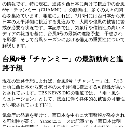
の情報です。特に現在、進路を西日本に向けて接近中の台風
6号「チャンミー（CHAMNI）」の動向は、多くの人々の関
心を集めています。報道によれば、7月3日には西日本から東
日本の太平洋側に接近する見込みで、大雨や強風の被害に警
戒が必要な状況です。本記事では、気象庁や信頼性の高いメ
ディアの報道を基に、台風6号の最新の進路予想、予想され
る影響、そして台風シーズンにおける備えの重要性について
解説します。
台風6号「チャンミー」の最新動向と進
路予想
現在の進路予想によれば、台風6号「チャンミー」は、7月3
日頃に西日本から東日本の太平洋側に接近する可能性が高い
とされています。TBS NEWS DIGの報道では、「雨・風シ
ミュレーション」として、接近に伴う具体的な被害の可能性
が示唆されています[^1]。
気象庁の発表を受けて、西日本を中心に大雨警報が発令され
る可能性が高く、 Yahoo!ニュースの記事でも「西日本は明