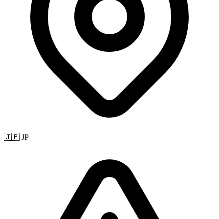
🇯🇵 JP