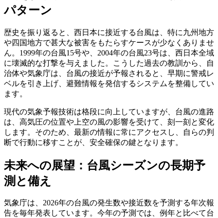
パターン
歴史を振り返ると、西日本に接近する台風は、特に九州地方
や四国地方で甚大な被害をもたらすケースが少なくありませ
ん。1999年の台風15号や、2004年の台風23号は、西日本全域
に壊滅的な打撃を与えました。こうした過去の教訓から、自
治体や気象庁は、台風の接近が予報されると、早期に警戒レ
ベルを引き上げ、避難情報を発信するシステムを整備してい
ます。
現代の気象予報技術は格段に向上していますが、台風の進路
は、高気圧の位置や上空の風の影響を受けて、刻一刻と変化
します。そのため、最新の情報に常にアクセスし、自らの判
断で行動に移すことが、安全確保の鍵となります。
未来への展望：台風シーズンの長期予
測と備え
気象庁は、2026年の台風の発生数や接近数を予測する年次報
告を毎年発表しています。今年の予測では、例年と比べて台