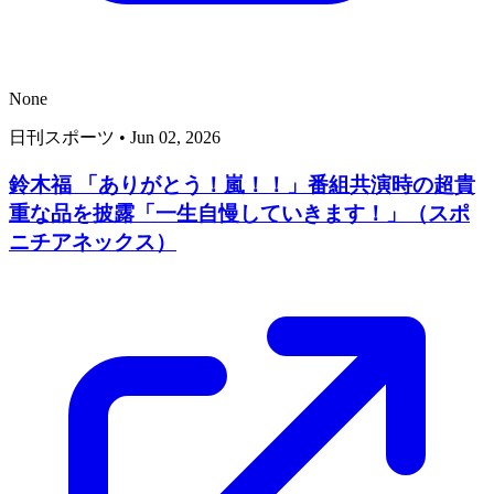
None
日刊スポーツ
•
Jun 02, 2026
鈴木福 「ありがとう！嵐！！」番組共演時の超貴
重な品を披露「一生自慢していきます！」（スポ
ニチアネックス）