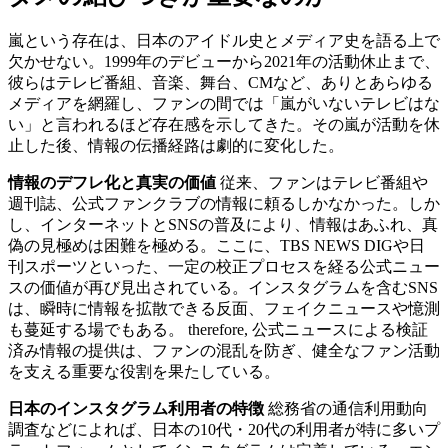
嵐という存在は、日本のアイドル史とメディア史を語る上で
欠かせない。1999年のデビューから2021年の活動休止まで、
彼らはテレビ番組、音楽、舞台、CMなど、ありとあらゆる
メディアを網羅し、ファンの間では「嵐がいないテレビはな
い」と言われるほど存在感を示してきた。その嵐が活動を休
止した後、情報の伝播経路は劇的に変化した。
情報のデフレ化と真実の価値
従来、ファンはテレビ番組や
週刊誌、公式ファンクラブの情報に頼るしかなかった。しか
し、インターネットとSNSの普及により、情報はあふれ、真
偽の見極めは困難を極める。ここに、TBS NEWS DIGや日
刊スポーツといった、一定の校正プロセスを経る公式ニュー
スの価値が再び見出されている。インスタグラムを含むSNS
は、瞬時に情報を拡散できる反面、フェイクニュースや憶測
も蔓延する場でもある。 therefore, 公式ニュースによる検証
済み情報の提供は、ファンの混乱を防ぎ、健全なファン活動
を支える重要な役割を果たしている。
日本のインスタグラム利用者の特徴
総務省の通信利用動向
調査などによれば、日本の10代・20代の利用者が特に多いプ