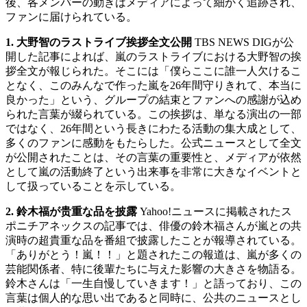
後、各メンバーの動きはメディアによって細かく追跡され、
ファンに届けられている。
1. 大野智のラストライブ挨拶全文公開
TBS NEWS DIGが公
開した記事によれば、嵐のラストライブにおける大野智の挨
拶全文が報じられた。そこには「僕らここに誰一人欠けるこ
となく、このみんなで作った嵐を26年間守りきれて、本当に
良かった」という、グループの結束とファンへの感謝が込め
られた言葉が綴られている。この挨拶は、単なる演出の一部
ではなく、26年間という長きにわたる活動の集大成として、
多くのファンに感動をもたらした。公式ニュースとして全文
が公開されたことは、その言葉の重要性と、メディアが依然
として嵐の活動終了という出来事を非常に大きなイベントと
して扱っていることを示している。
2. 鈴木福が贵重な品を披露
Yahoo!ニュースに掲載されたス
ポニチアネックスの記事では、俳優の鈴木福さんが嵐との共
演時の超貴重な品を番組で披露したことが報導されている。
「ありがとう！嵐！！」と題されたこの報道は、嵐が多くの
芸能関係者、特に後輩たちに与えた影響の大きさを物語る。
鈴木さんは「一生自慢していきます！」と語っており、この
言葉は個人的な思い出であると同時に、公共のニュースとし