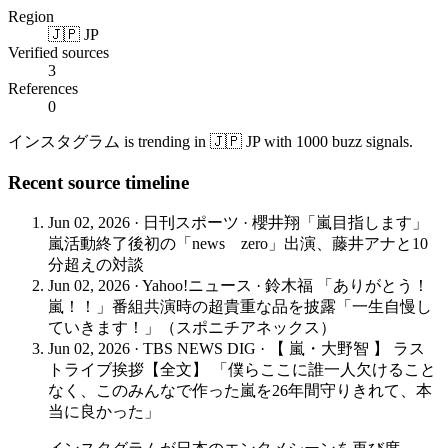
Region
🇯🇵 JP
Verified sources
3
References
0
インスタグラム is trending in 🇯🇵 JP with 1000 buzz signals.
Recent source timeline
Jun 02, 2026
·
日刊スポーツ
·
櫻井翔「嵐目指します」
嵐活動終了後初の「news zero」出演、藤井アナと10
分超えの対談
Jun 02, 2026
·
Yahoo!ニュース
·
鈴木福 「ありがとう！
嵐！！」番組共演時の超貴重な品を披露「一生自慢し
ていきます！」（スポニチアネックス）
Jun 02, 2026
·
TBS NEWS DIG
·
【 嵐・大野智 】 ラス
トライブ挨拶【全文】 「僕らここに誰一人欠けること
なく、このみんなで作った嵐を26年間守りきれて、本
当に良かった」