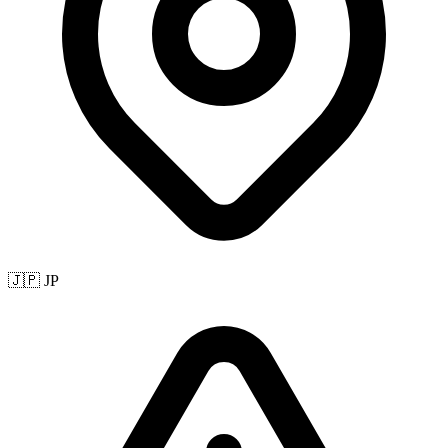
🇯🇵 JP