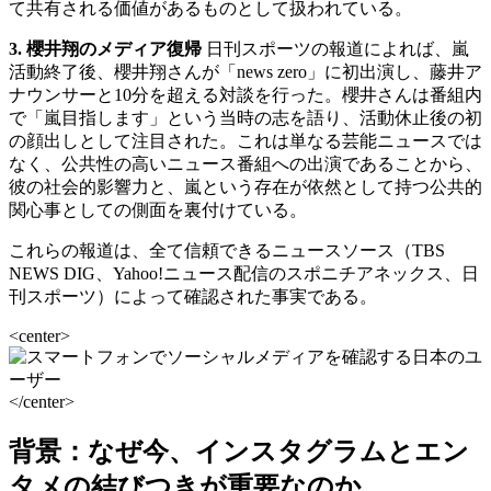
て共有される価値があるものとして扱われている。
3. 櫻井翔のメディア復帰
日刊スポーツの報道によれば、嵐
活動終了後、櫻井翔さんが「news zero」に初出演し、藤井ア
ナウンサーと10分を超える対談を行った。櫻井さんは番組内
で「嵐目指します」という当時の志を語り、活動休止後の初
の顔出しとして注目された。これは単なる芸能ニュースでは
なく、公共性の高いニュース番組への出演であることから、
彼の社会的影響力と、嵐という存在が依然として持つ公共的
関心事としての側面を裏付けている。
これらの報道は、全て信頼できるニュースソース（TBS
NEWS DIG、Yahoo!ニュース配信のスポニチアネックス、日
刊スポーツ）によって確認された事実である。
<center>
</center>
背景：なぜ今、インスタグラムとエン
タメの結びつきが重要なのか