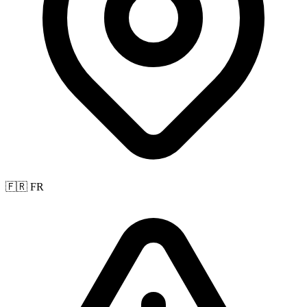
🇫🇷 FR