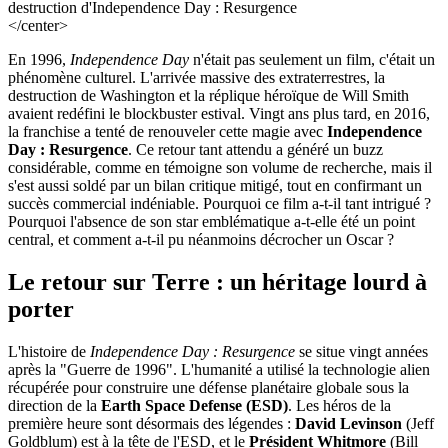
</center>
En 1996,
Independence Day
n'était pas seulement un film, c'était un
phénomène culturel. L'arrivée massive des extraterrestres, la
destruction de Washington et la réplique héroïque de Will Smith
avaient redéfini le blockbuster estival. Vingt ans plus tard, en 2016,
la franchise a tenté de renouveler cette magie avec
Independence
Day : Resurgence
. Ce retour tant attendu a généré un buzz
considérable, comme en témoigne son volume de recherche, mais il
s'est aussi soldé par un bilan critique mitigé, tout en confirmant un
succès commercial indéniable. Pourquoi ce film a-t-il tant intrigué ?
Pourquoi l'absence de son star emblématique a-t-elle été un point
central, et comment a-t-il pu néanmoins décrocher un Oscar ?
Le retour sur Terre : un héritage lourd à
porter
L'histoire de
Independence Day : Resurgence
se situe vingt années
après la "Guerre de 1996". L'humanité a utilisé la technologie alien
récupérée pour construire une défense planétaire globale sous la
direction de la
Earth Space Defense (ESD)
. Les héros de la
première heure sont désormais des légendes :
David Levinson
(Jeff
Goldblum) est à la tête de l'ESD, et le
Président Whitmore
(Bill