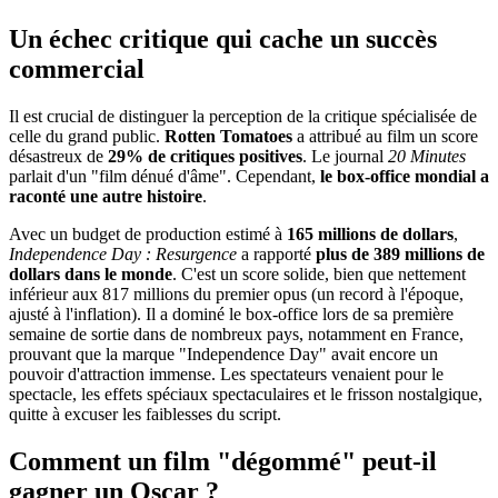
Un échec critique qui cache un succès
commercial
Il est crucial de distinguer la perception de la critique spécialisée de
celle du grand public.
Rotten Tomatoes
a attribué au film un score
désastreux de
29% de critiques positives
. Le journal
20 Minutes
parlait d'un "film dénué d'âme". Cependant,
le box-office mondial a
raconté une autre histoire
.
Avec un budget de production estimé à
165 millions de dollars
,
Independence Day : Resurgence
a rapporté
plus de 389 millions de
dollars dans le monde
. C'est un score solide, bien que nettement
inférieur aux 817 millions du premier opus (un record à l'époque,
ajusté à l'inflation). Il a dominé le box-office lors de sa première
semaine de sortie dans de nombreux pays, notamment en France,
prouvant que la marque "Independence Day" avait encore un
pouvoir d'attraction immense. Les spectateurs venaient pour le
spectacle, les effets spéciaux spectaculaires et le frisson nostalgique,
quitte à excuser les faiblesses du script.
Comment un film "dégommé" peut-il
gagner un Oscar ?