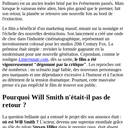
Pullman) est un ancien leader brisé par les événements passés. Mais
lorsque le vaisseau mère alien, bien plus grand que le premier, fait
son retour, la planète se retrouve une nouvelle fois au bord de
l'extinction.
Le film a bénéficié d'un marketing massif, misant sur la nostalgie et
l'échelle des nouvelles destructions. Son lancement a créé une onde
de choc dans l'industrie cinématographique, représentant un
investissement colossal pour les studios 20th Century Fox. La
prémisse était simple : revisiter la formule gagnante en la
modernisant pour une nouvelle génération. Cependant, comme le
souligne
Linternaute.com
, dès sa sortie,
le film a été
vigoureusement "dégommé par la critique"
. Les reproches ont
été nombreux : un scénario jugé faible, des nouveaux personnages
peu marquants et une dépendance excessive à l'humour et à l'action
au détriment de la tension dramatique. Pourtant, cette mauvaise
presse n'a pas empêché le film de trouver son public.
Pourquoi Will Smith n'était-il pas de
retour ?
La question brûlante qui a entouré le projet dès son annonce était :
où est Will Smith ?
L'acteur, devenu une superstar mondiale grâce
au rôle du pilote
Steven Hiller
dans le premier opus, était absent.