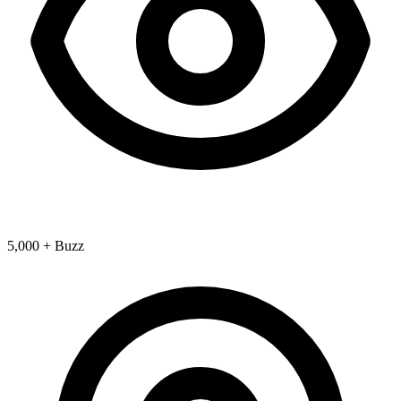
5,000 + Buzz