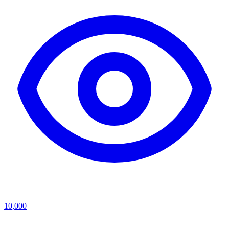
10,000