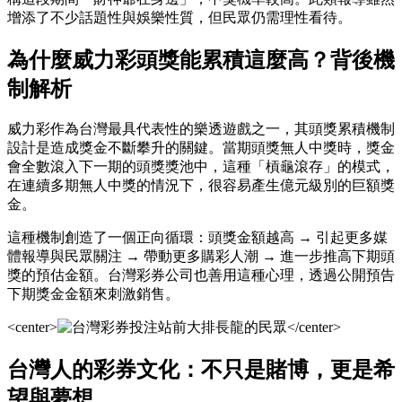
增添了不少話題性與娛樂性質，但民眾仍需理性看待。
為什麼威力彩頭獎能累積這麼高？背後機
制解析
威力彩作為台灣最具代表性的樂透遊戲之一，其頭獎累積機制
設計是造成獎金不斷攀升的關鍵。當期頭獎無人中獎時，獎金
會全數滾入下一期的頭獎獎池中，這種「槓龜滾存」的模式，
在連續多期無人中獎的情況下，很容易產生億元級別的巨額獎
金。
這種機制創造了一個正向循環：頭獎金額越高 → 引起更多媒
體報導與民眾關注 → 帶動更多購彩人潮 → 進一步推高下期頭
獎的預估金額。台灣彩券公司也善用這種心理，透過公開預告
下期獎金金額來刺激銷售。
<center>
</center>
台灣人的彩券文化：不只是賭博，更是希
望與夢想