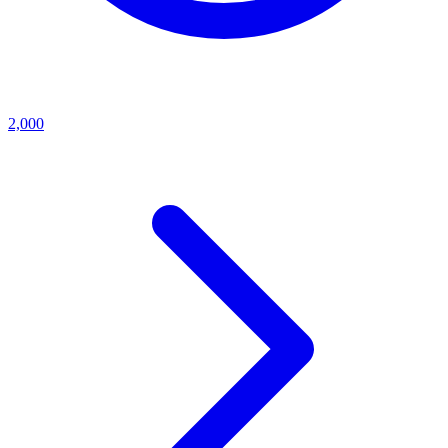
2,000