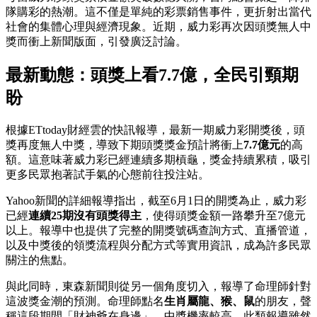
隊購彩的熱潮。這不僅是單純的彩票銷售事件，更折射出當代
社會的集體心理與經濟現象。近期，威力彩再次因頭獎無人中
獎而衝上新聞版面，引發廣泛討論。
最新動態：頭獎上看7.7億，全民引頸期
盼
根據ETtoday財經雲的快訊報導，最新一期威力彩開獎後，頭
獎再度無人中獎，導致下期頭獎獎金預計將衝上
7.7億元
的高
額。這意味著威力彩已經連續多期槓龜，獎金持續累積，吸引
更多民眾抱著試手氣的心態前往投注站。
Yahoo新聞的詳細報導指出，截至6月1日的開獎為止，威力彩
已經
連續25期沒有頭獎得主
，使得頭獎金額一路攀升至7億元
以上。報導中也提供了完整的開獎號碼查詢方式、直播管道，
以及中獎後的領獎流程與分配方式等實用資訊，成為許多民眾
關注的焦點。
與此同時，東森新聞則從另一個角度切入，報導了命理師針對
這波獎金潮的預測。命理師點名
生肖屬龍、猴、鼠
的朋友，聲
稱這段期間「財神爺在身邊」，中獎機率較高。此類報導雖然