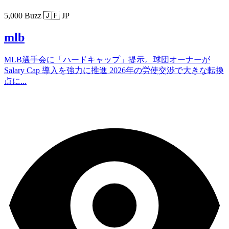
5,000 Buzz
🇯🇵 JP
mlb
MLB選手会に「ハードキャップ」提示。球団オーナーが
Salary Cap 導入を強力に推進 2026年の労使交渉で大きな転換
点に...