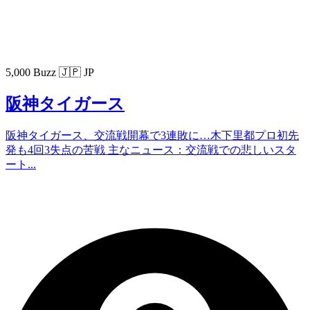
5,000 Buzz
🇯🇵 JP
阪神タイガース
阪神タイガース、交流戦開幕で3連敗に…木下里都プロ初先
発も4回3失点の苦戦 主なニュース：交流戦での悲しいスタ
ート...