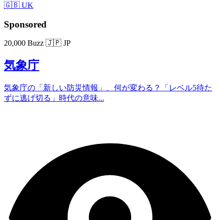
🇬🇧 UK
Sponsored
20,000 Buzz
🇯🇵 JP
気象庁
気象庁の「新しい防災情報」、何が変わる？「レベル5待た
ずに逃げ切る」時代の意味...