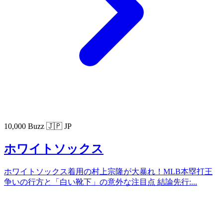
10,000 Buzz
🇯🇵 JP
ホワイトソックス
ホワイトソックス着用の村上宗隆が大暴れ！MLB本塁打王
争いの行方と「白い靴下」の意外な注目点 結論先行:...