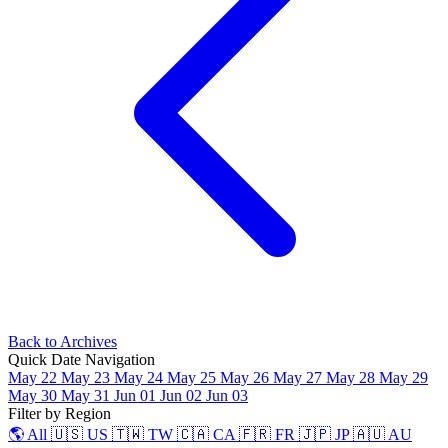
Back to Archives
Quick Date Navigation
May 22
May 23
May 24
May 25
May 26
May 27
May 28
May 29
May 30
May 31
Jun 01
Jun 02
Jun 03
Filter by Region
🌎 All
🇺🇸 US
🇹🇼 TW
🇨🇦 CA
🇫🇷 FR
🇯🇵 JP
🇦🇺 AU