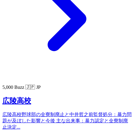
5,000 Buzz
🇯🇵 JP
広陵高校
広陵高校野球部の全寮制廃止と中井哲之前監督処分：暴力問
題が及ぼした影響と今後 主な出来事：暴力認定と全寮制廃
止決定...