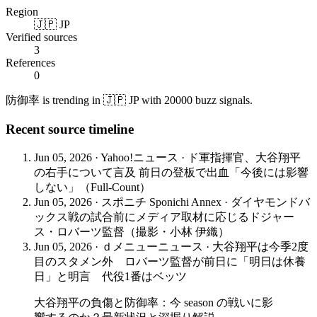
Region
🇯🇵 JP
Verified sources
3
References
0
防御率 is trending in 🇯🇵 JP with 20000 buzz signals.
Recent source timeline
Jun 05, 2026
·
Yahoo!ニュース
·
ド軍指揮官、大谷翔平
の右手について言及 前日の登板で出血「今後には影響
しない」（Full-Count）
Jun 05, 2026
·
スポニチ Sponichi Annex
·
ダイヤモンドバ
ックス戦の試合前にメディア取材に応じるドジャー
ス・ロバーツ監督（撮影・小林 伊織）
Jun 05, 2026
·
ｄメニューニュース
·
大谷翔平は今季2度
目のスタメン外 ロバーツ監督が前日に「明日は休養
日」と明言 代役1番はベッツ
大谷翔平の負傷と防御率：今 season の戦いに影