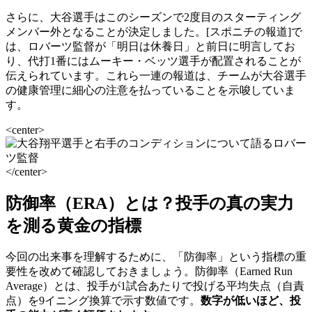
さらに、大谷選手はこのシーズンで2度目のスターティング
メンバー外となることが決定しました。[スポニチの報道]で
は、ロバーツ監督が「明日は休養日」と前日に明言してお
り、代打1番にはムーキー・ベッツ選手が配置されることが
伝えられています。これら一連の報道は、チームが大谷選手
の健康管理に細心の注意を払っていることを示唆していま
す。
<center>
</center>
防御率（ERA）とは？投手の真の実力
を測る黄金の指標
今回の出来事を理解するために、「防御率」という指標の重
要性を改めて確認しておきましょう。防御率（Earned Run
Average）とは、投手が1試合あたりで投げる平均失点（自責
点）を9イニング換算で示す数値です。
数字が低いほど、投