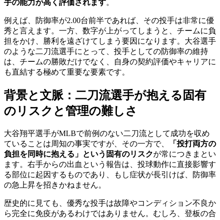
手の能力が高く評価されます
。
例えば、防御率が2.00台前半であれば、その投手は非常に優
秀と言えます。一方、数字が上がってしまうと、チームに負
担をかけ、勝利を遠ざけてしまう要因になります。大谷選手
のような二刀流選手にとって、投手としての防御率の維持
は、チームの勝敗だけでなく、自身の契約評価やキャリアに
も直結する極めて重要な要素です。
背景と文脈：二刀流選手が抱える固有
のリスクと管理の難しさ
大谷翔平選手がMLBで前例のない二刀流として成功を収め
ていることは周知の事実ですが、その一方で、
「投打両方の
負担を同時に抱える」という固有のリスク
が常につきまとい
ます。右手からの出血という報告は、投球動作に直接影響す
る部位に起因するものであり、もし症状が長引けば、防御率
の急上昇を招きかねません。
歴史的に見ても、優秀な投手は故障やコンディション不良か
ら完全に免疫があるわけではありません。むしろ、登板の合