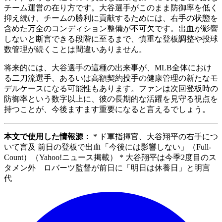
チーム運営の在り方です。大谷選手がこのまま防御率を低く
抑え続け、チームの勝利に貢献するためには、右手の状態を
含めた万全のコンディション整備が不可欠です。出血が影響
しないと断言できる段階に至るまで、慎重な登板調整や投球
数管理が続くことは間違いありません。
将来的には、大谷選手の這種の出来事が、MLB全体におけ
る二刀流選手、あるいは高額契約投手の健康管理の新たなモ
デルケースになる可能性もあります。ファンは次回登板時の
防御率という数字以上に、彼の長期的な活躍を見守る視点を
持つことが、今後ますます重要になると言えるでしょう。
本文で使用した情報源：
* ド軍指揮官、大谷翔平の右手につ
いて言及 前日の登板で出血「今後には影響しない」（Full-
Count）（Yahoo!ニュース掲載） * 大谷翔平は今季2度目のス
タメン外 ロバーツ監督が前日に「明日は休養日」と明言
代