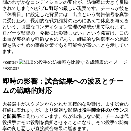
間のわずかなコンディションの変化が、防御率に大きく反映
されてしまうのがプロ野球の厳しい現実です。チームが彼を
「休養日」に設定した背景には、出血という警告信号を真摯
に受け止め、長期的な戦力維持のためにあえて休息を与える
という、慎重なコンディション管理の姿勢が見て取れます。
ロバーツ監督の「今後には影響しない」という発言は、この
出血が突発的な軽微なものであり、継続的な防御率への悪影
響を防ぐための事前対策である可能性が高いことを示してい
ます。
<center>
</center>
即時の影響：試合結果への波及とチー
ムの戦略的対応
大谷選手がスタメンから外れた直接的な影響は、まず試合の
打線に表れますが、より深远な影響は
投手陣全体のバランス
と防御率
に関わっています。彼が出場しない間、チームは代
役投手にその役割を負担させることになり、その投手の防御
率の良し悪しが直接試合結果に響きます。