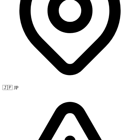
🇯🇵 JP