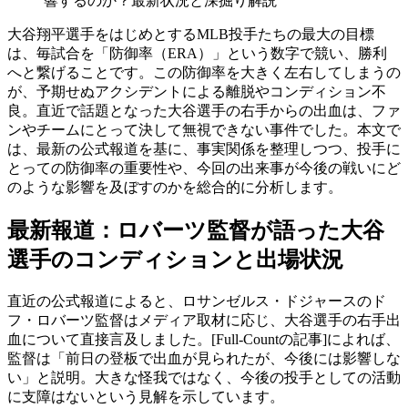
響するのか？最新状況と深掘り解説
大谷翔平選手をはじめとするMLB投手たちの最大の目標
は、毎試合を「防御率（ERA）」という数字で競い、勝利
へと繋げることです。この防御率を大きく左右してしまうの
が、予期せぬアクシデントによる離脱やコンディション不
良。直近で話題となった大谷選手の右手からの出血は、ファ
ンやチームにとって決して無視できない事件でした。本文で
は、最新の公式報道を基に、事実関係を整理しつつ、投手に
とっての防御率の重要性や、今回の出来事が今後の戦いにど
のような影響を及ぼすのかを総合的に分析します。
最新報道：ロバーツ監督が語った大谷
選手のコンディションと出場状況
直近の公式報道によると、ロサンゼルス・ドジャースのド
フ・ロバーツ監督はメディア取材に応じ、大谷選手の右手出
血について直接言及しました。[Full-Countの記事]によれば、
監督は「前日の登板で出血が見られたが、今後には影響しな
い」と説明。大きな怪我ではなく、今後の投手としての活動
に支障はないという見解を示しています。