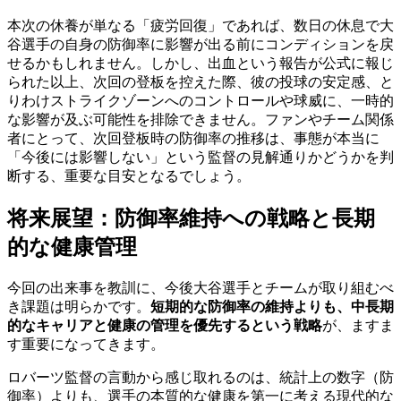
本次の休養が単なる「疲労回復」であれば、数日の休息で大
谷選手の自身の防御率に影響が出る前にコンディションを戻
せるかもしれません。しかし、出血という報告が公式に報じ
られた以上、次回の登板を控えた際、彼の投球の安定感、と
りわけストライクゾーンへのコントロールや球威に、一時的
な影響が及ぶ可能性を排除できません。ファンやチーム関係
者にとって、次回登板時の防御率の推移は、事態が本当に
「今後には影響しない」という監督の見解通りかどうかを判
断する、重要な目安となるでしょう。
将来展望：防御率維持への戦略と長期
的な健康管理
今回の出来事を教訓に、今後大谷選手とチームが取り組むべ
き課題は明らかです。
短期的な防御率の維持よりも、中長期
的なキャリアと健康の管理を優先するという戦略
が、ますま
す重要になってきます。
ロバーツ監督の言動から感じ取れるのは、統計上の数字（防
御率）よりも、選手の本質的な健康を第一に考える現代的な