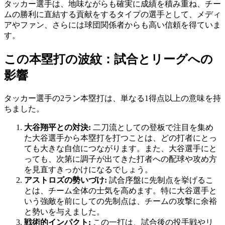
タッカー選手は、地味ながらも確実に成績を積み重ね、チー
ムの勝利に直結する貢献をするタイプの選手として、メディ
アやファン、さらには球団関係者からも高い信頼を得ていま
す。
この本塁打の波紋：試合とリーグへの
影響
タッカー選手の2ラン本塁打は、単なる1得点以上の意味を持
ちました。
大谷翔平との対決:
二刀流としての登板で注目を集め
た大谷選手から本塁打を打つことは、どの打者にとっ
ても大きな自信につながります。また、大谷選手にと
っても、次第に調子が出てきた打者への配球や攻め方
を見直すきっかけになるでしょう。
アストロズの勢いづけ:
試合序盤に先制点を挙げるこ
とは、チーム全体の士気を高めます。特に大谷選手と
いう強敵を前にしての先制点は、チームの攻撃に余裕
と勢いを与えました。
戦術的インパクト:
この一打は、試合後の投手戦やリ