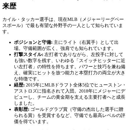
来歴
カイル・タッカー選手は、現在MLB（メジャーリーグベー
スボール）で最も有望な外野手の一人として知られていま
す。
ポジションと守備:
主にライト（右翼手）として出
場。守備範囲が広く、強肩でも知られています。
打撃スタイル:
左打者でありながら、左投手に対して
も強い数字を残す、いわゆる「スイッチヒッターに近
い左打者」の特性を持ちます。パワーと技巧を兼ね備
え、確実にヒットを放つ能力と本塁打力の両立が大き
な特徴です。
経歴:
2015年にMLBドラフト全体5位でヒューストン・
アストロズに指名されて入団。2018年にメジャーにデ
ビューし、チームの黄金期を支える主要打者へと成長
しました。
表彰歴:
ゴールドグラブ賞（守備の杰出した選手に贈
られる賞）を受賞するなど、守備でも最高レベルの評
価を得ています。