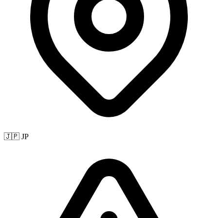
🇯🇵 JP