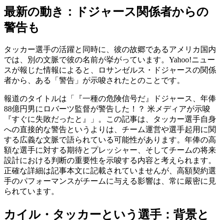
最新の動き：ドジャース関係者からの
警告も
タッカー選手の活躍と同時に、彼の故郷であるアメリカ国内
では、別の文脈で彼の名前が挙がっています。Yahoo!ニュー
スが報じた情報によると、ロサンゼルス・ドジャースの関係
者から、ある「警告」が示唆されたとのことです。
報道のタイトルは「『一種の危険信号だ』ドジャース、年俸
88億円男にロバーツ監督が警告した！？ 米メディアが示唆
『すぐに失敗だったと』」。この記事は、タッカー選手自身
への直接的な警告というよりは、チーム運営や選手起用に関
する広義な文脈で語られている可能性があります。年俸の高
額な選手に対する期待とプレッシャー、そしてチームの将来
設計における判断の重要性を示唆する内容と考えられます。
正確な詳細は記事本文に記載されていませんが、高額契約選
手のパフォーマンスがチームに与える影響は、常に嚴密に見
られています。
カイル・タッカーという選手：背景と