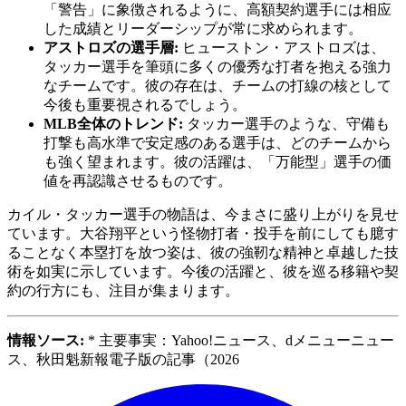
「警告」に象徴されるように、高額契約選手には相应
した成績とリーダーシップが常に求められます。
アストロズの選手層:
ヒューストン・アストロズは、
タッカー選手を筆頭に多くの優秀な打者を抱える強力
なチームです。彼の存在は、チームの打線の核として
今後も重要視されるでしょう。
MLB全体のトレンド:
タッカー選手のような、守備も
打撃も高水準で安定感のある選手は、どのチームから
も強く望まれます。彼の活躍は、「万能型」選手の価
値を再認識させるものです。
カイル・タッカー選手の物語は、今まさに盛り上がりを見せ
ています。大谷翔平という怪物打者・投手を前にしても臆す
ることなく本塁打を放つ姿は、彼の強靭な精神と卓越した技
術を如実に示しています。今後の活躍と、彼を巡る移籍や契
約の行方にも、注目が集まります。
情報ソース:
* 主要事実：Yahoo!ニュース、dメニューニュー
ス、秋田魁新報電子版の記事（2026