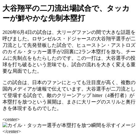
大谷翔平の二刀流出場試合で、タッカ
ーが鮮やかな先制本塁打
2026年6月4日の試合は、大リーグファンの間で大きな話題を
呼びました。ロサンゼルス・ドジャースの大谷翔平選手が二
刀流として先発登板した試合で、ヒューストン・アストロズ
のカイル・タッカー選手が2回裏に2ラン本塁打を放ち、チー
ムに先制点をもたらしたのです。この一打は、大谷選手の投
球を打ち破るという意味でも、試合の流れを大きく変える重
要な局面でした。
この試合は、日本のファンにとっても注目度が高く、複数の
国内メディアが速報で伝えています。大谷選手が二刀流とし
て登場する試合で、敵のクリーンアップ hitter（4番打者）が
本塁打を放つという展開は、まさに大リーグのスリルと奥行
きを体現するものでした。
<center>
</center>