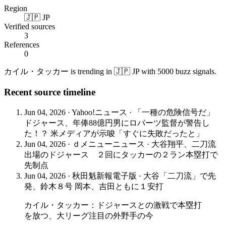
Region
🇯🇵 JP
Verified sources
3
References
0
カイル・タッカー is trending in 🇯🇵 JP with 5000 buzz signals.
Recent source timeline
Jun 04, 2026
·
Yahoo!ニュース
·
「一種の危険信号だ」
ドジャース、年俸88億円男にロバーツ監督が警告し
た！？ 米メディアが示唆「すぐに失敗だったと」
Jun 04, 2026
·
ｄメニューニュース
·
大谷翔平、二刀流
出場のドジャース ２回にタッカーの２ラン本塁打で
先制点
Jun 04, 2026
·
秋田魁新報電子版
·
大谷「二刀流」で先
発、鈴木８号 岡本、吉田ともに１安打
カイル・タッカー：ドジャースとの激戦で本塁打
を放つ、大リーグ注目の外野手の今