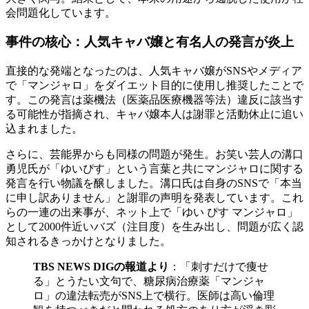
会問題化しています。
事件の核心：人気キャバ嬢と有名人の発言が炎上
直接的な発端となったのは、人気キャバ嬢がSNSやメディア
で「マンジャロ」をダイエット目的に使用し推奨したことで
す。この発言は薬機法（医薬品医療機器等法）違反に該当す
る可能性が指摘され、キャバ嬢本人は謝罪と活動休止に追い
込まれました。
さらに、芸能界からも同様の問題が発生。お笑い芸人の溝口
勇児氏が「ゆいぴす」という言葉と共にマンジャロに関する
発言を行い物議を醸しました。溝口氏は自身のSNSで「本当
に申し訳ありません」と謝罪の声明を発表しています。これ
らの一連の出来事が、ネット上で「ゆい ぴす マンジャロ」
として2000件近いバズ（注目度）を生み出し、問題が広く認
知されるきっかけとなりました。
TBS NEWS DIGの報道より
：「刺すだけで痩せ
る」とうたい文句で、糖尿病治療薬「マンジャ
ロ」の違法転売がSNS上で横行。医師は高い倫理