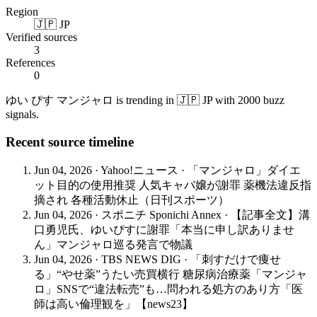
Region
🇯🇵 JP
Verified sources
3
References
0
ゆい ぴす マンジャロ is trending in 🇯🇵 JP with 2000 buzz
signals.
Recent source timeline
Jun 04, 2026
·
Yahoo!ニュース
·
「マンジャロ」ダイエ
ット目的の使用推奨 人気キャバ嬢が謝罪 薬機法違反指
摘され 各種活動休止（日刊スポーツ）
Jun 04, 2026
·
スポニチ Sponichi Annex
·
【記事全文】溝
口勇児氏、ゆいぴすに謝罪「本当に申し訳ありませ
ん」マンジャロ巡る発言で物議
Jun 04, 2026
·
TBS NEWS DIG
·
「刺すだけで痩せ
る」“やせ薬”うたい売買横行 糖尿病治療薬「マンジャ
ロ」SNSで“違法転売”も…問われる処方のあり方「医
師は高い倫理観を」【news23】