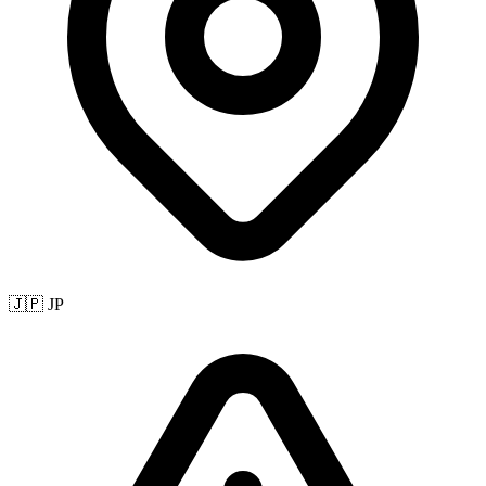
🇯🇵 JP