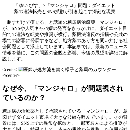
「ゆい ぴす」×「マンジャロ」問題：ダイエット
薬の違法転売とSNS拡散が引き起こす深刻な現実
「刺すだけで痩せる」と話題の糖尿病治療薬「マンジャロ」
が、SNSや人気キャバ嬢の発言をきっかけに、ダイエット目
的での違法な転売や推奨が横行。薬機法違反の指摘や公共の
場での謝罪に発展するなど、処方薬のあり方を問い挂ける社
会問題として浮上しています。本記事では、最新のニュース
情報を基に、この問題の全貌と影響、今後の展望を詳細に解
説します。
<center>
</center>
なぜ今、「マンジャロ」が問題視され
ているのか？
糖尿病の治療薬として承認されている「マンジャロ」が、意
図せずダイエット市場で大きな波紋を呼んでいます。その背
景には、SNS上での異常な拡散と、一部著名人による推奨が
大きく関与。結果として、本来の用途から逸脱した使用が社