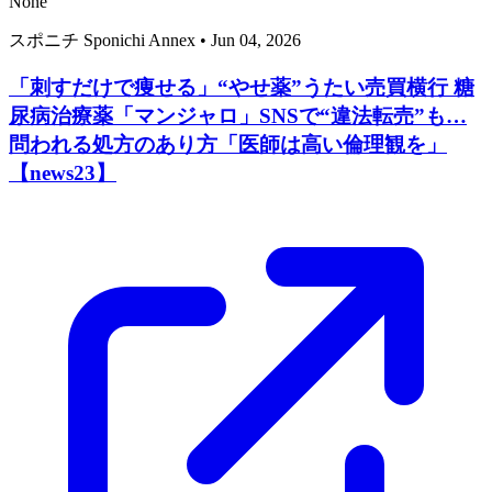
None
スポニチ Sponichi Annex
•
Jun 04, 2026
「刺すだけで痩せる」“やせ薬”うたい売買横行 糖
尿病治療薬「マンジャロ」SNSで“違法転売”も…
問われる処方のあり方「医師は高い倫理観を」
【news23】