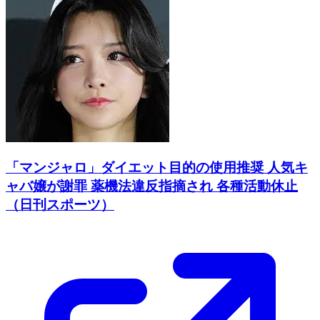
「マンジャロ」ダイエット目的の使用推奨 人気キ
ャバ嬢が謝罪 薬機法違反指摘され 各種活動休止
（日刊スポーツ）