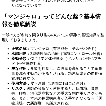
観を持つべきだと問われる処方のあり方が浮き彫
りになっています。
「マンジャロ」ってどんな薬？基本情
報を徹底解説
一般の方が名前を聞き馴染みのないこの薬剤の基礎知識を整
理しておきましょう。
正式名称
：マンジャロ（有効成分：チルゼパチド）
承認用途
：2型糖尿病の治療（血糖コントロール改善）
薬効分類
：GLP-1受容体作動薬（グルカゴン様ペプチ
ド-1受容体作動薬）
主な作用
：食欲を抑制し、満腹感を高めることで食事
量を減らす効果があるとされる。糖尿病患者の血糖値
管理に役立つ。
使用方法
：皮下注射（1週間に1回自己注射）
リスク
：医師の診断なく使用すると、低血糖、腎障
害、膵炎、消化器症状などの重大な副作用リスクがあ
る。また、本来の糖尿病患者が入手できなくなる「医
療現場への悪影響」も懸念される。