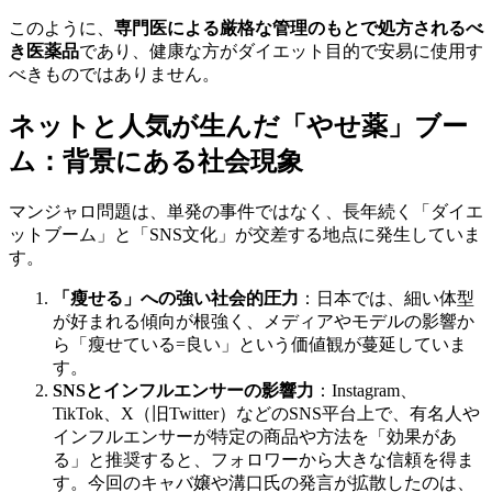
このように、
専門医による厳格な管理のもとで処方されるべ
き医薬品
であり、健康な方がダイエット目的で安易に使用す
べきものではありません。
ネットと人気が生んだ「やせ薬」ブー
ム：背景にある社会現象
マンジャロ問題は、単発の事件ではなく、長年続く「ダイエ
ットブーム」と「SNS文化」が交差する地点に発生していま
す。
「瘦せる」への強い社会的圧力
：日本では、細い体型
が好まれる傾向が根強く、メディアやモデルの影響か
ら「瘦せている=良い」という価値観が蔓延していま
す。
SNSとインフルエンサーの影響力
：Instagram、
TikTok、X（旧Twitter）などのSNS平台上で、有名人や
インフルエンサーが特定の商品や方法を「効果があ
る」と推奨すると、フォロワーから大きな信頼を得ま
す。今回のキャバ嬢や溝口氏の発言が拡散したのは、