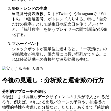
SNSトレンドの生成
当選番号発表直後、X（旧Twitter）やInstagramで「#ロ
ト6」「#当選番号」がトレンド入りする。特に「自分
だけの数字」として誕生日や記念日を使うプレイヤー
と、「統計数字」を使うプレイヤーの間で議論が活発
化する。
マネーイベント
ジャックポットが億単位に達すると、「一夜漬け」の
初挑戦者が急増し、販売所には長い行列ができる。こ
れは経済活動への直接的な波及効果も生む。
今後の見通し：分析派と運命派の行方
分析的アプローチの深化
今後は、より高度なデータサイエンスの手法が導入されるだ
ろう。例えば、AIによる出現パターンの予測や、抽選機の
物理的特性を考慮した分析など。ただし、あくまで「統計的