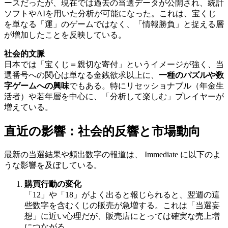
ースだったが、現在では過去の当選データが公開され、統計
ソフトやAIを用いた分析が可能になった。これは、宝くじ
を単なる「運」のゲームではなく、「情報勝負」と捉える層
が増加したことを反映している。
社会的文脈
日本では「宝くじ＝親切な寄付」というイメージが強く、当
選番号への関心は単なる金銭欲求以上に、
一種のパズルや数
字ゲームへの興味
でもある。特にリセッショナブル（年金生
活者）や若年層を中心に、「分析して楽しむ」プレイヤーが
増えている。
直近の影響：社会的反響と市場動向
最新の当選結果や頻出数字の報道は、 Immediate に以下のよ
うな影響を及ぼしている。
購買行動の変化
「12」や「18」がよく出ると報じられると、翌週の這
些数字を含むくじの販売が急増する。これは「当選妄
想」に近い心理だが、販売店にとっては確実な売上増
につながる。