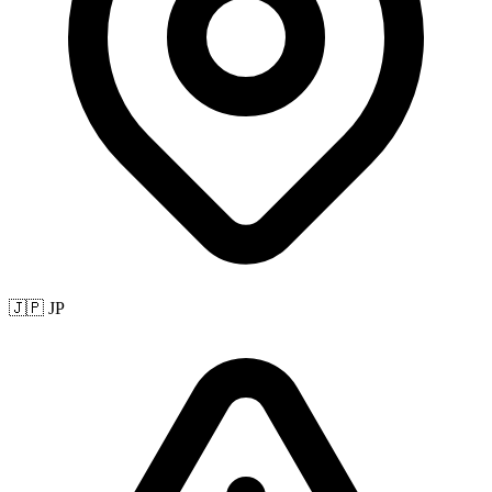
🇯🇵 JP