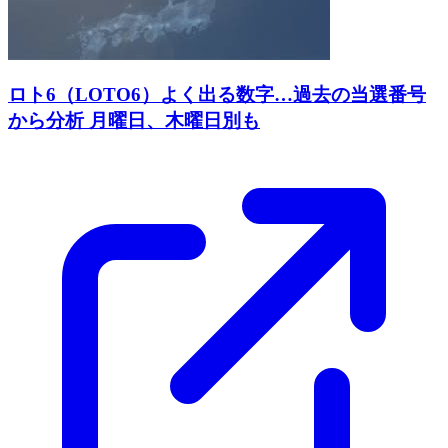
ロト6（LOTO6）よく出る数字…過去の当選番号
から分析 月曜日、木曜日別も