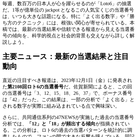
毎週、数百万の日本人が心を躍らせるのが「Loto6」の抽選
だ。1等が億単位の jackpot となるこの人気宝くじの当選番号
は、いつも大きな話題になる。特に「よく出る数字」や「勝
ち方のテクニック」には、根強い関心が寄せられている。本
稿では、最新の当選結果や信頼できる報道から見える当選番
号の傾向を、科学的視点と社会的背景も交えながら詳しく解
説しよう。
主要ニュース：最新の当選結果と注目
動向
直近の注目すべき報道は、2023年12月1日（金）に発表され
た
第2108回ロト6の当選番号
だ。佐賀新聞によると、この回
の当選番号は「3、12、15、18、26、37」で、ボーナス番号
は「42」だった。この結果は、一部の分析で「よく出る」と
される数字が実際に組み込まれている点で興味深い。
さらに、共同通信系列の47NEWSが実施した過去の当選番号
分析では、
「12」と「18」が頻出する傾向
が指摘されてい
る。この分析は、ロト6の過去の当選パターンを統計的に調
査したもので、ファンの間で大きな反響を呼んでいる。同記