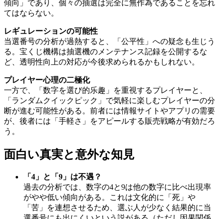
傾向」であり、個々の抽選は完全に無作為であることを忘れ
てはならない。
レギュレーションの可能性
当選番号の分析が過熱すると、「公平性」への疑念も生じう
る。宝くじ機構は抽選機のメンテナンス記録を公開するな
ど、透明性向上の対応が今後求められるかもしれない。
プレイヤー心理の二極化
一方で、「数字を選び的乐趣」を重視するプレイヤーと、
「ランダムクイックピック」で気軽に楽しむプレイヤーの分
断が進む可能性がある。前者には情報サイトやアプリの需要
が、後者には「手軽さ」をアピールする販売戦略が有効だろ
う。
面白い真実と意外な知見
「4」と「9」は不遇？
過去の分析では、数字の4と9は他の数字に比べ出現率
がやや低い傾向がある。これは文化的に「死」や
「苦」を連想させるため、選ぶ人が少なく結果的に当
選番号にも出にくいという説がある（ただし因果関係