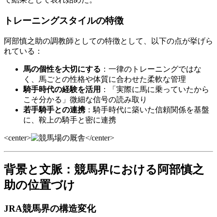
トレーニングスタイルの特徴
阿部慎之助の調教師としての特徴として、以下の点が挙げら
れている：
馬の個性を大切にする
：一律のトレーニングではな
く、馬ごとの性格や体質に合わせた柔軟な管理
騎手時代の経験を活用
：「実際に馬に乗っていたから
こそ分かる」微細な信号の読み取り
若手騎手との連携
：騎手時代に築いた信頼関係を基盤
に、鞍上の騎手と密に連携
<center>
</center>
背景と文脈：競馬界における阿部慎之
助の位置づけ
JRA競馬界の構造変化