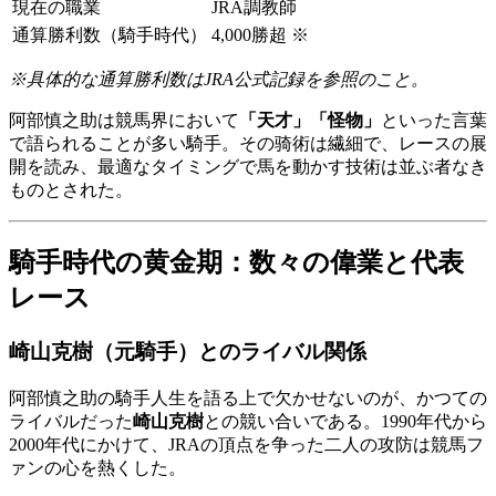
現在の職業
JRA調教師
通算勝利数（騎手時代）
4,000勝超 ※
※具体的な通算勝利数はJRA公式記録を参照のこと。
阿部慎之助は競馬界において
「天才」「怪物」
といった言葉
で語られることが多い騎手。その骑術は繊細で、レースの展
開を読み、最適なタイミングで馬を動かす技術は並ぶ者なき
ものとされた。
騎手時代の黄金期：数々の偉業と代表
レース
崎山克樹（元騎手）とのライバル関係
阿部慎之助の騎手人生を語る上で欠かせないのが、かつての
ライバルだった
崎山克樹
との競い合いである。1990年代から
2000年代にかけて、JRAの頂点を争った二人の攻防は競馬フ
ァンの心を熱くした。