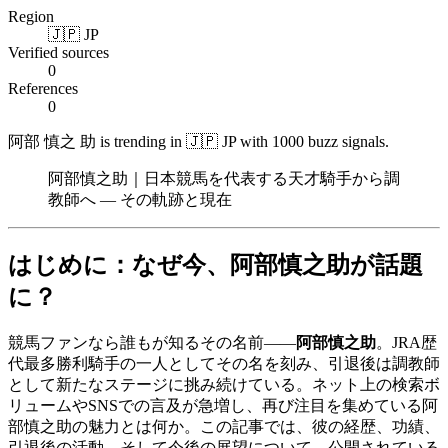
Region
🇯🇵 JP
Verified sources
0
References
0
阿部 慎之 助 is trending in 🇯🇵 JP with 1000 buzz signals.
阿部慎之助｜日本競馬を代表する天才騎手から調
教師へ ― その軌跡と現在
はじめに：なぜ今、阿部慎之助が話題
に？
競馬ファンなら誰もが知るその名前――
阿部慎之助
。JRA歴
代最多勝利騎手の一人としてその名を刻み、引退後は調教師
として新たなステージに挑み続けている。ネット上の検索ボ
リュームやSNSでの言及が急増し、再び注目を集めている阿
部慎之助の魅力とは何か。この記事では、彼の経歴、功績、
引退後の活動、そして今後の展望について、公開されている