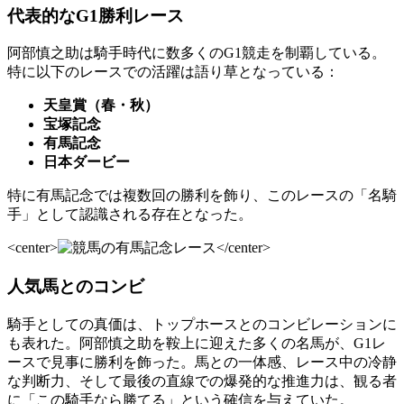
代表的なG1勝利レース
阿部慎之助は騎手時代に数多くのG1競走を制覇している。
特に以下のレースでの活躍は語り草となっている：
天皇賞（春・秋）
宝塚記念
有馬記念
日本ダービー
特に有馬記念では複数回の勝利を飾り、このレースの「名騎
手」として認識される存在となった。
<center>
</center>
人気馬とのコンビ
騎手としての真価は、トップホースとのコンビレーションに
も表れた。阿部慎之助を鞍上に迎えた多くの名馬が、G1レ
ースで見事に勝利を飾った。馬との一体感、レース中の冷静
な判断力、そして最後の直線での爆発的な推進力は、観る者
に「この騎手なら勝てる」という確信を与えていた。