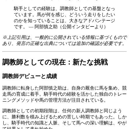
騎手としての経験は、調教師としての基盤となっ
ています。馬が何を感じ、どういう走りをしたい
のかを知っていることは、大きなアドバンテージ
です。 ― 阿部慎之助（公開インタビーより）
※上記引用は、一般的に公開されている情報に基づくもので
あり、発言の正確な出典については追加の確認が必要です。
調教師としての現在：新たな挑戦
調教師デビューと成績
調教師に転身した阿部慎之助は、自身の厩舎に馬を集め、競
走馬の育成に着手。騎手時代の経験を活かした独自のトレー
ニングメソッドや馬の管理方法が注目されている。
調教師としての初期段階は、任何の新人調教師と同じよう
に、勝利数を積み上げるための苦しい時期でもあった。しか
し、騎手時代の知識と人脈、そして馬への深い理解は、やが
て結果として表れ始めた。