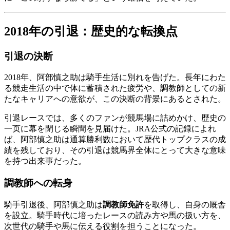
2018年の引退：歴史的な転換点
引退の決断
2018年、阿部慎之助は騎手生活に別れを告げた。長年にわた
る競走生活の中で体に蓄積された疲労や、調教師としての新
たなキャリアへの意欲が、この決断の背景にあるとされた。
引退レースでは、多くのファンが競馬場に詰めかけ、歴史の
一页に幕を閉じる瞬間を見届けた。JRA公式の記録によれ
ば、阿部慎之助は通算勝利数において歴代トップクラスの成
績を残しており、その引退は競馬界全体にとって大きな意味
を持つ出来事だった。
調教師への転身
騎手引退後、阿部慎之助は
調教師免許
を取得し、自身の厩舎
を設立。騎手時代に培ったレースの読み方や馬の扱い方を、
次世代の騎手や馬に伝える役割を担うことになった。