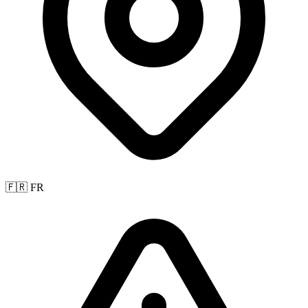
🇫🇷 FR