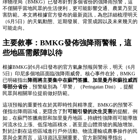
球物理局（BMKG）已發布針對多個省份的強降雨預警，這
不僅關乎當地民眾的生活便利，更可能影響交通、農業乃至災
害防範。本文將根據官方發布的最新資訊，為您詳細梳理明天
（6月5日）的天氣動態、近期發展、背景成因以及未來幾天的
可能走向。
主要敘事：BMKG發佈強降雨警報，這
些地區需嚴陣以待
根據BMKG於6月4日發布的官方氣象預報與警示，明天（6月
5日）印尼多個地區面臨強降雨威脅。核心事件在於，BMKG
已明確指出
降雨將主要集中在蘇門答臘、加里曼丹和蘇拉威西
等部分省份
，預警級別為「早警」（Peringatan Dini），提醒
民眾與相關單位提前做好防範。
這項預報的重要性在於其即時性與精準度。BMKG的預警不
僅指出降雨區域，更隱含了對
可能引發的次生災害
的提醒。例
如，在蘇門答臘南部和加里曼丹地區，持續性強降雨可能導致
河流水位上漲、低窪地區積水，甚至是山體滑坡的風險增加。
對於計劃在這些區域進行戶外活動、物流運輸或農事操作的民
眾與企業而言，這項資訊至關重要。官方新聞報導指出，