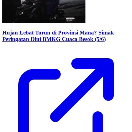
Hujan Lebat Turun di Provinsi Mana? Simak
Peringatan Dini BMKG Cuaca Besok (5/6)