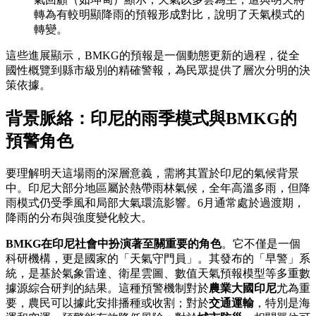
轉為有較明顯降雨的預報形成對比，說明了天氣模式的
轉變。
這些進展顯示，BMKG的預報是一個動態更新的過程，從全
國性概覽到縣市級別的精確警報，為民眾提供了層次分明的決
策依據。
背景脈絡：印尼的雨季模式與BMKG的
預警角色
要理解明天這場雨的深層意義，需將其置於印尼的氣候背景
中。印尼大部分地區屬於熱帶雨林氣候，全年高溫多雨，但降
雨模式仍受季風和局部大氣環流影響。6月通常處於過渡期，
降雨的分布與強度變化較大。
BMKG在印尼社會中扮演著至關重要的角色
。它不僅是一個
科研機構，更是國家的「天氣守門員」。其發布的「早警」系
統，是基於氣象雷達、衛星雲圖、數值天氣預報模型等多重數
據源綜合研判的結果。這種預警機制對於
農業大國印尼
尤為重
要，農民可以據此安排播種或收割；對於
交通運輸
，特別是海