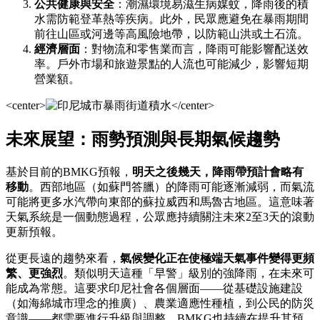
公共健康與安全
：潮濕環境易滋生病媒蚊，降雨後的積
水需防範登革熱等疾病。此外，民眾應避免在暴雨期間
前往山區或河邊等高風險地帶，以防範山洪或土石流。
經濟層面
：對物流和零售業而言，降雨可能影響配送效
率。戶外市場和旅遊景點的人流也可能減少，影響短期
營業額。
<center>
</center>
未來展望：雨勢預測與長期氣候趨勢
基於目前的BMKG預報，
明天之後幾天，降雨帶預計會略有
移動
。西部地區（如蘇門答臘）的降雨可能逐漸減弱，而氣流
可能將更多水汽帶向東部的蘇拉威西和馬魯古地區。這意味著
天氣系統是一個動態過程，公眾應持續關注未來2至3天的滾動
更新預報。
從更長遠的趨勢來看，
氣候變化正在使極端天氣事件變得更頻
繁、更強烈
。類似明天這種「早警」級別的強降雨，在未來可
能成為常態。這要求印尼社會各個層面——從基礎設施建設
（如海綿城市理念的推廣）、農業適應性種植，到公民的防災
意識——都需要進行升級與調整。BMKG也持續在提升其預