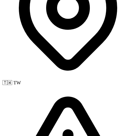
🇹🇼 TW