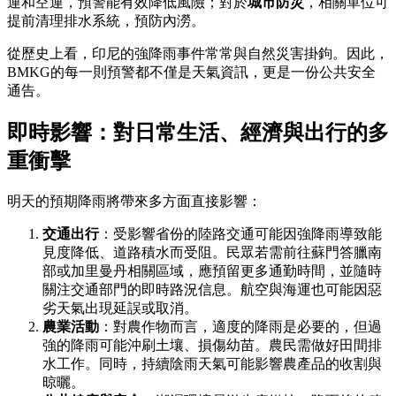
運和空運，預警能有效降低風險；對於
城市防災
，相關單位可
提前清理排水系統，預防內澇。
從歷史上看，印尼的強降雨事件常常與自然災害掛鉤。因此，
BMKG的每一則預警都不僅是天氣資訊，更是一份公共安全
通告。
即時影響：對日常生活、經濟與出行的多
重衝擊
明天的預期降雨將帶來多方面直接影響：
交通出行
：受影響省份的陸路交通可能因強降雨導致能
見度降低、道路積水而受阻。民眾若需前往蘇門答臘南
部或加里曼丹相關區域，應預留更多通勤時間，並隨時
關注交通部門的即時路況信息。航空與海運也可能因惡
劣天氣出現延誤或取消。
農業活動
：對農作物而言，適度的降雨是必要的，但過
強的降雨可能沖刷土壤、損傷幼苗。農民需做好田間排
水工作。同時，持續陰雨天氣可能影響農產品的收割與
晾曬。