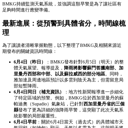
BMKG持續監測天氣系統，並強調這類早警是為了讓社區有
足夠時間進行應變準備。
最新進展：從預警到具體省分，時間線梳
理
為了讓讀者清晰掌握動態，以下整理了BMKG及相關來源近
期發布的關鍵資訊時間線：
6月4日（昨日）
：BMKG發布針對6月5日（明天）的整
體天氣展望。報導提及，
降雨將影響蘇門答臘南部、加
里曼丹西部和中部、以及蘇拉威西的部分地區
。同時，
雅加達及周邊地區預計以多雲到陰天為主，但需留意局
部短暫陣雨。
6月4日同日（補充資訊）
：地方性新聞報導進一步細化
了特定區域的預警。例如，BMKG位於西加里曼丹的蘇
帕迪奧（Supadio）氣象站，已針對
西加里曼丹省的三個
縣
發布了更為詳細的強降雨早警，這突顯了此次天氣系
統影響的局部嚴重性。
6月4日早前
：關於6月4日當天（過去式）的具體城市天
氣回顧（如坤甸）顯示，天氣以多雲為主，這與明天將