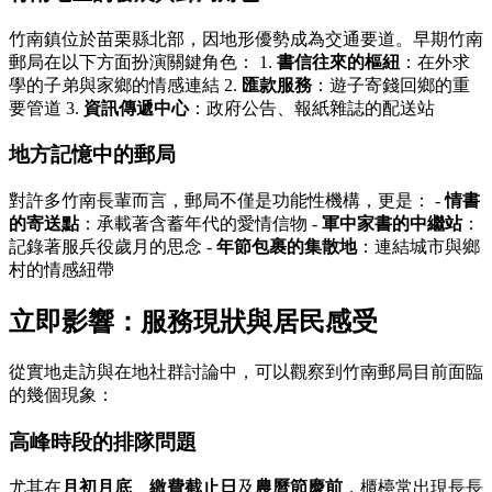
竹南鎮位於苗栗縣北部，因地形優勢成為交通要道。早期竹南
郵局在以下方面扮演關鍵角色： 1.
書信往來的樞紐
：在外求
學的子弟與家鄉的情感連結 2.
匯款服務
：遊子寄錢回鄉的重
要管道 3.
資訊傳遞中心
：政府公告、報紙雜誌的配送站
地方記憶中的郵局
對許多竹南長輩而言，郵局不僅是功能性機構，更是： -
情書
的寄送點
：承載著含蓄年代的愛情信物 -
軍中家書的中繼站
：
記錄著服兵役歲月的思念 -
年節包裹的集散地
：連結城市與鄉
村的情感紐帶
立即影響：服務現狀與居民感受
從實地走訪與在地社群討論中，可以觀察到竹南郵局目前面臨
的幾個現象：
高峰時段的排隊問題
尤其在
月初月底
、
繳費截止日
及
農曆節慶前
，櫃檯常出現長長