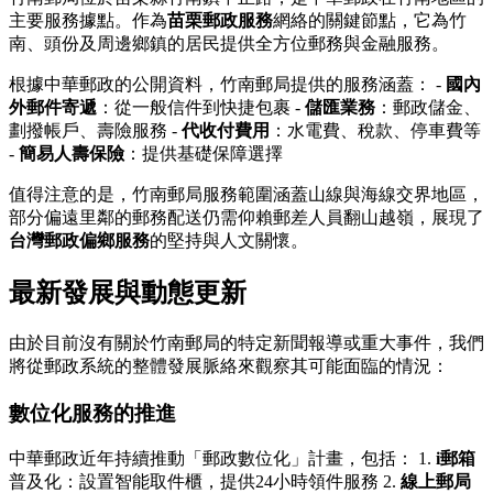
主要服務據點。作為
苗栗郵政服務
網絡的關鍵節點，它為竹
南、頭份及周邊鄉鎮的居民提供全方位郵務與金融服務。
根據中華郵政的公開資料，竹南郵局提供的服務涵蓋： -
國內
外郵件寄遞
：從一般信件到快捷包裹 -
儲匯業務
：郵政儲金、
劃撥帳戶、壽險服務 -
代收付費用
：水電費、稅款、停車費等
-
簡易人壽保險
：提供基礎保障選擇
值得注意的是，竹南郵局服務範圍涵蓋山線與海線交界地區，
部分偏遠里鄰的郵務配送仍需仰賴郵差人員翻山越嶺，展現了
台灣郵政偏鄉服務
的堅持與人文關懷。
最新發展與動態更新
由於目前沒有關於竹南郵局的特定新聞報導或重大事件，我們
將從郵政系統的整體發展脈絡來觀察其可能面臨的情況：
數位化服務的推進
中華郵政近年持續推動「郵政數位化」計畫，包括： 1.
i郵箱
普及化：設置智能取件櫃，提供24小時領件服務 2.
線上郵局