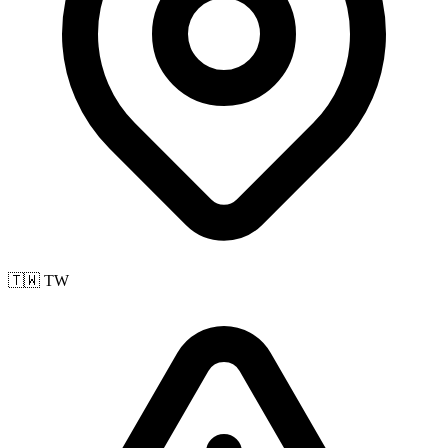
🇹🇼 TW