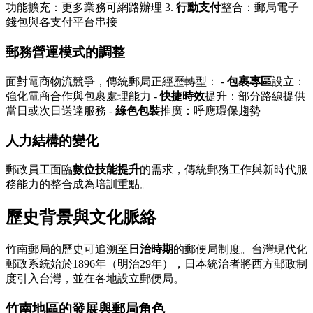
功能擴充：更多業務可網路辦理 3.
行動支付
整合：郵局電子
錢包與各支付平台串接
郵務營運模式的調整
面對電商物流競爭，傳統郵局正經歷轉型： -
包裹專區
設立：
強化電商合作與包裹處理能力 -
快捷時效
提升：部分路線提供
當日或次日送達服務 -
綠色包裝
推廣：呼應環保趨勢
人力結構的變化
郵政員工面臨
數位技能提升
的需求，傳統郵務工作與新時代服
務能力的整合成為培訓重點。
歷史背景與文化脈絡
竹南郵局的歷史可追溯至
日治時期
的郵便局制度。台灣現代化
郵政系統始於1896年（明治29年），日本統治者將西方郵政制
度引入台灣，並在各地設立郵便局。
竹南地區的發展與郵局角色