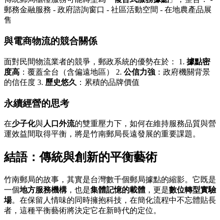
郵務金融服務 - 政府諮詢窗口 - 社區活動空間 - 在地農產品展
售
與電商物流的競合關係
面對民間物流業者的競爭，郵政系統的優勢在於： 1.
據點密
度高
：覆蓋全台（含偏遠地區） 2.
公信力強
：政府機關背景
的信任度 3.
歷史悠久
：累積的品牌價值
永續經營的思考
在
少子化
與
人口外流
的雙重壓力下，如何在維持服務品質與營
運效益間取得平衡，將是竹南郵局長遠發展的重要課題。
結語：傳統與創新的平衡藝術
竹南郵局的故事，其實是台灣數千個郵局據點的縮影。它既是
一個
地方服務機構
，也是
集體記憶的載體
，更是
數位轉型實驗
場
。在保留人情味的同時擁抱科技，在簡化流程中不忘體貼長
者，這種平衡藝術將決定它在新時代的定位。