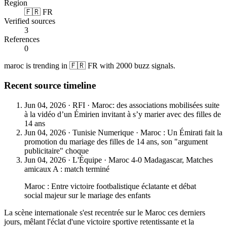
Region
🇫🇷 FR
Verified sources
3
References
0
maroc is trending in 🇫🇷 FR with 2000 buzz signals.
Recent source timeline
Jun 04, 2026
·
RFI
·
Maroc: des associations mobilisées suite
à la vidéo d’un Émirien invitant à s’y marier avec des filles de
14 ans
Jun 04, 2026
·
Tunisie Numerique
·
Maroc : Un Émirati fait la
promotion du mariage des filles de 14 ans, son "argument
publicitaire" choque
Jun 04, 2026
·
L'Équipe
·
Maroc 4-0 Madagascar, Matches
amicaux A : match terminé
Maroc : Entre victoire footbalistique éclatante et débat
social majeur sur le mariage des enfants
La scène internationale s'est recentrée sur le Maroc ces derniers
jours, mêlant l'éclat d'une victoire sportive retentissante et la