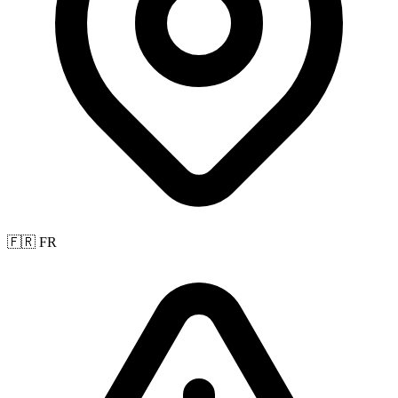
🇫🇷 FR