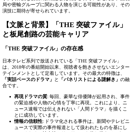
局や密輸グループに関わる人物を演じる可能性があり、その
演技に期待が寄せられています。
【文脈と背景】「THE 突破ファイル」
と板尾創路の芸能キャリア
「THE 突破ファイル」の存在感
日本テレビ系列で放送されている「THE 突破ファイル」
は、2018年の番組開始以来、視聴者を飽きさせないエンター
テインメントとして定着しています。その最大の特徴は、
「実話ベースのドラマ」
と
「パネリストによる謎解き」
の融
合です。
再現ドラマの質
: 毎回、豪華な俳優陣が起用され、事件
の緊迫感や人物の心情を丁寧に再現。これにより、ニ
ュース速報では伝えきれない「人間ドラマ」を描くこ
とに成功しています。
情報の信頼性
: ドラマ化される事件は、新聞やテレビニ
ュースで実際の事件報道として扱われたものを基にし