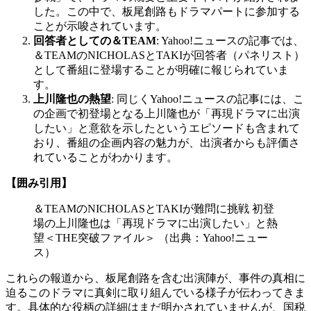
した。この中で、板尾創路もドラマパートに参加する
ことが示唆されています。
回答者としての＆TEAM
: Yahoo!ニュースの記事では、
＆TEAMのNICHOLASとTAKIが回答者（パネリスト）
として番組に登場することが明確に報じられていま
す。
上川隆也の熱望
: 同じくYahoo!ニュースの記事には、こ
の企画で初登場となる上川隆也が「再現ドラマに出演
したい」と意欲を示したというエピソードも含まれて
おり、番組の企画内容の魅力が、出演者からも評価さ
れていることがわかります。
【囲み引用】
＆TEAMのNICHOLASとTAKIが難問に挑戦 初登
場の上川隆也は「再現ドラマに出演したい」と熱
望＜THE突破ファイル＞ （出典：Yahoo!ニュー
ス）
これらの報道から、板尾創路を含む出演陣が、事件の真相に
迫るこのドラマに真剣に取り組んでいる様子が伝わってきま
す。具体的な役柄の詳細はまだ明かされていませんが、国税