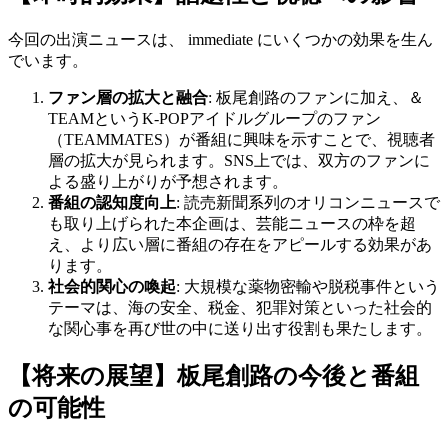
今回の出演ニュースは、 immediate にいくつかの効果を生ん
でいます。
ファン層の拡大と融合
: 板尾創路のファンに加え、＆
TEAMというK-POPアイドルグループのファン
（TEAMMATES）が番組に興味を示すことで、視聴者
層の拡大が見られます。SNS上では、双方のファンに
よる盛り上がりが予想されます。
番組の認知度向上
: 読売新聞系列のオリコンニュースで
も取り上げられた本企画は、芸能ニュースの枠を超
え、より広い層に番組の存在をアピールする効果があ
ります。
社会的関心の喚起
: 大規模な薬物密輸や脱税事件という
テーマは、海の安全、税金、犯罪対策といった社会的
な関心事を再び世の中に送り出す役割も果たします。
【将来の展望】板尾創路の今後と番組
の可能性