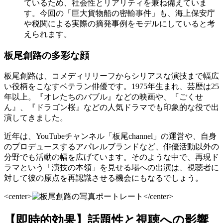
ているため、社会性とリアリティを兼ね備えていま
す。今回の「巨大貨物船の密輸事件」も、海上保安庁
や税関による実際の摘発事例をモデルにしていると考
えられます。
板尾創路の多彩な顔
板尾創路は、コメディリリーフからシリアスな演技まで幅広
い役柄をこなすベテラン俳優です。1975年生まれ、芸歴は25
年以上。『オレたちのバブル』などの映画や、『ごくせ
ん』、『ドラゴン桜』などの人気ドラマでも印象的な役で出
演してきました。
近年は、YouTubeチャンネル「板尾channel」の運営や、自身
のプロデュースするアパレルブランドなど、俳優活動以外の
分野でも活動の幅を広げています。そのような中で、再現ド
ラマという「演技の本領」を見せる場への出演は、視聴者に
対して彼の原点を再認識させる機会にもなるでしょう。
<center>
</center>
【即時的効果】話題性と視聴への影響