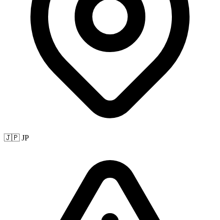
🇯🇵 JP