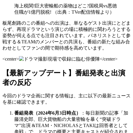
海上税関!巨大密輸船の薬物はどこ?国税局vs悪徳
住職が1億円脱税! （出典：TVer配信情報より）
板尾創路のこの番組への出演は、単なるゲスト出演にとどま
らず、再現ドラマという演じの場に積極的に関わろうとする
姿勢が伺える点でも注目されています。パネリストとして参
戦する＆TEAMのメンバーとの共演も、番組の新たな組み合
わせとしてファンの間で期待感を高めています。
<center>
</center>
【最新アップデート】番組発表と出演
者の反応
今回のドラマ企画に関する情報は、主に以下の最新ニュース
を基に確認できます。
番組発表（2024年6月3日時点）
：毎日新聞の記事「加
藤清史郎、巨大貨物船の大量密輸を暴く“突破ドラ
マ”出演 &TEAM・NICHOLASとTAKIは回答者として
参戦」で、ドラマの概要と主要キャストが紹介されま