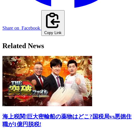
Share on
Facebook
Copy Link
Related News
海上税関!巨大密輸船の薬物はどこ?国税局vs悪徳住
職が1億円脱税!