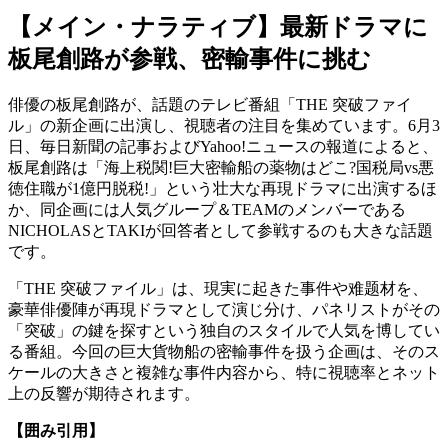
【メイン・ナラティブ】最新ドラマに
板尾創路が参戦、密輸事件に挑む
俳優の板尾創路が、話題のテレビ番組「THE 突破ファイ
ル」の新企画に出演し、視聴者の注目を集めています。6月3
日、毎日新聞の記事およびYahoo!ニュースの報道によると、
板尾創路は「海上税関!巨大密輸船の薬物はどこ?国税局vs悪
徳住職が1億円脱税!」という壮大な再現ドラマに出演するほ
か、同企画には人気グループ＆TEAMのメンバーである
NICHOLASとTAKIが回答者として参戦するのも大きな話題
です。
「THE 突破ファイル」は、現実に起きた事件や难题材を、
豪華俳優陣が再現ドラマとして演じ分け、パネリストがその
「突破」の鍵を探すという独自のスタイルで人気を博してい
る番組。今回の巨大貨物船の密輸事件を扱う企画は、そのス
ケールの大きさと複雑な事件内容から、特に視聴率とネット
上の反響が期待されます。
【囲み引用】