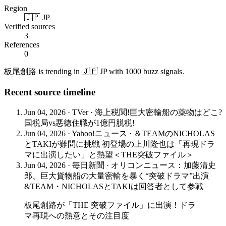
Region
🇯🇵 JP
Verified sources
3
References
0
板尾創路 is trending in 🇯🇵 JP with 1000 buzz signals.
Recent source timeline
Jun 04, 2026
·
TVer
·
海上税関!巨大密輸船の薬物はどこ?
国税局vs悪徳住職が1億円脱税!
Jun 04, 2026
·
Yahoo!ニュース
·
＆TEAMのNICHOLAS
とTAKIが難問に挑戦 初登場の上川隆也は「再現ドラ
マに出演したい」と熱望＜THE突破ファイル＞
Jun 04, 2026
·
毎日新聞
·
オリコンニュース：加藤清史
郎、巨大貨物船の大量密輸を暴く“突破ドラマ”出演
&TEAM・NICHOLASとTAKIは回答者として参戦
板尾創路が「THE 突破ファイル」に出演！ドラ
マ再現への熱意とその注目度