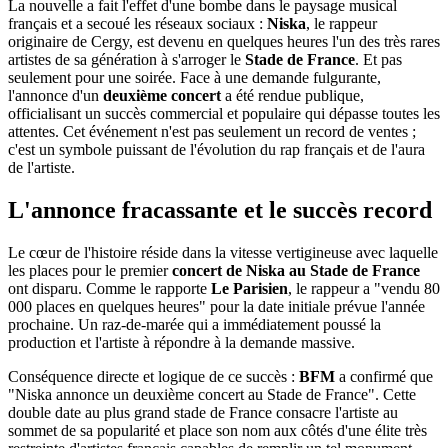
La nouvelle a fait l'effet d'une bombe dans le paysage musical
français et a secoué les réseaux sociaux :
Niska
, le rappeur
originaire de Cergy, est devenu en quelques heures l'un des très rares
artistes de sa génération à s'arroger le
Stade de France
. Et pas
seulement pour une soirée. Face à une demande fulgurante,
l'annonce d'un
deuxième concert
a été rendue publique,
officialisant un succès commercial et populaire qui dépasse toutes les
attentes. Cet événement n'est pas seulement un record de ventes ;
c'est un symbole puissant de l'évolution du rap français et de l'aura
de l'artiste.
L'annonce fracassante et le succès record
Le cœur de l'histoire réside dans la vitesse vertigineuse avec laquelle
les places pour le premier
concert de Niska au Stade de France
ont disparu. Comme le rapporte
Le Parisien
, le rappeur a "vendu 80
000 places en quelques heures" pour la date initiale prévue l'année
prochaine. Un raz-de-marée qui a immédiatement poussé la
production et l'artiste à répondre à la demande massive.
Conséquence directe et logique de ce succès :
BFM
a confirmé que
"Niska annonce un deuxième concert au Stade de France". Cette
double date au plus grand stade de France consacre l'artiste au
sommet de sa popularité et place son nom aux côtés d'une élite très