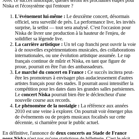
Avec ce succès historique, quelles seront les prochaines étapes pour
Niska et l'écosystème qui l'entoure ?
L'événement lui-même :
Le deuxième concert, désormais
officiel, sera surveillé de près. La performance live, les invités
surprise, la setlist — tout sera analysé. C'est l'occasion pour
Niska de livrer une production à la hauteur de l'enjeu, de
solidifier sa légende live.
La carrière artistique :
Un tel cap franchi peut ouvrir la voie
à de nouvelles expérimentations musicales, des collaborations
internationales, ou une évolution artistique assumée. Le rap
français continue de mûrir et Niska, en tant que figure de
proue, pourrait en être l'un des ambassadeurs.
Le marché du concert en France :
Ce succès incitera peut-
être les promoteurs à envisager plus audacieusement d'autres
artistes français pour des stades. Il pourrait aussi intensifier la
compétition pour les dates dans les grandes salles parisiennes.
Le
concert Niska
pourrait bien être le déclencheur d'une
nouvelle course aux records.
Le phénomène de la nostalgie :
La référence aux années
2010 est une veine à explorer. On pourrait voir émerger plus
de événements ou de projets musicaux focalisés sur cette
décennie, si charnière pour le public actuel.
En définitive, l'annonce de
deux concerts au Stade de France
pour Niska
n'est pas qu'une statistique de billetterie. C'est le récit