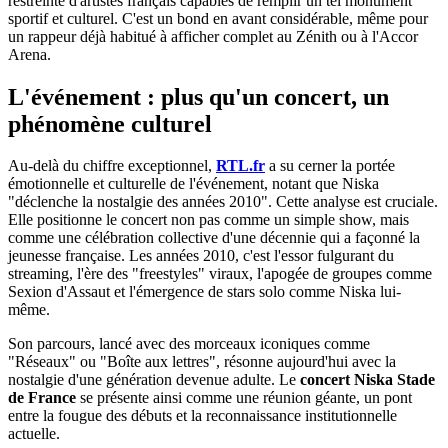
restreinte d'artistes français capables de remplir un tel monument
sportif et culturel. C'est un bond en avant considérable, même pour
un rappeur déjà habitué à afficher complet au Zénith ou à l'Accor
Arena.
L'événement : plus qu'un concert, un
phénomène culturel
Au-delà du chiffre exceptionnel,
RTL.fr
a su cerner la portée
émotionnelle et culturelle de l'événement, notant que Niska
"déclenche la nostalgie des années 2010". Cette analyse est cruciale.
Elle positionne le concert non pas comme un simple show, mais
comme une célébration collective d'une décennie qui a façonné la
jeunesse française. Les années 2010, c'est l'essor fulgurant du
streaming, l'ère des "freestyles" viraux, l'apogée de groupes comme
Sexion d'Assaut et l'émergence de stars solo comme Niska lui-
même.
Son parcours, lancé avec des morceaux iconiques comme
"Réseaux" ou "Boîte aux lettres", résonne aujourd'hui avec la
nostalgie d'une génération devenue adulte. Le
concert Niska Stade
de France
se présente ainsi comme une réunion géante, un pont
entre la fougue des débuts et la reconnaissance institutionnelle
actuelle.