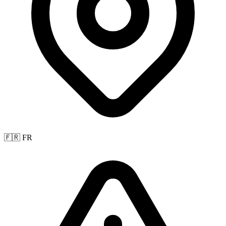
🇫🇷 FR