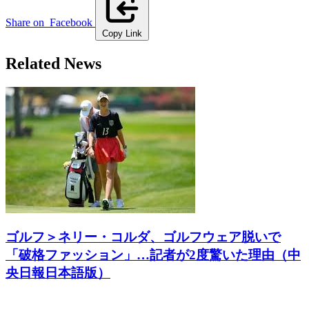
Share on
Facebook
Copy Link
Related News
ゴルフ＞ネリー・コルダ、ゴルフウェア脱いで
「破格ファッション」…記者が2度驚いた理由（中
央日報日本語版）