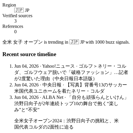
Region
🇯🇵 JP
Verified sources
3
References
0
全米 女子 オープン is trending in 🇯🇵 JP with 1000 buzz signals.
Recent source timeline
Jun 04, 2026
·
Yahoo!ニュース
·
ゴルフ＞ネリー・コル
ダ、ゴルフウェア脱いで「破格ファッション」…記者
が2度驚いた理由（中央日報日本語版）
Jun 04, 2026
·
中央日報
·
【写真】背番号13のサッカー
米国代表ユニホームを着たネリー・コルダ
Jun 04, 2026
·
ALBA Net
·
「自分も頑張らんといけん」
渋野日向子が2年連続トップ10の舞台で抱く“楽し
み”と“不安”
全米女子オープン2024：渋野日向子の挑戦と、米
国代表コルダの2面性に迫る