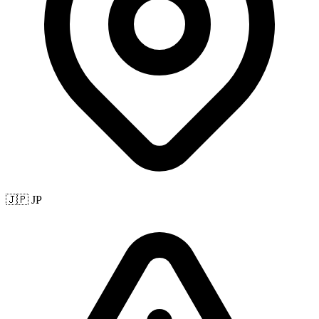
🇯🇵 JP