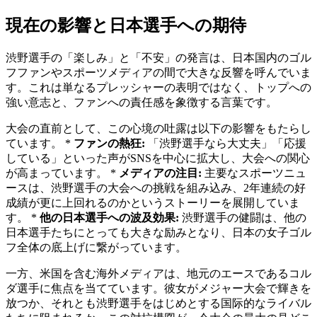
現在の影響と日本選手への期待
渋野選手の「楽しみ」と「不安」の発言は、日本国内のゴル
フファンやスポーツメディアの間で大きな反響を呼んでいま
す。これは単なるプレッシャーの表明ではなく、トップへの
強い意志と、ファンへの責任感を象徴する言葉です。
大会の直前として、この心境の吐露は以下の影響をもたらし
ています。 *
ファンの熱狂:
「渋野選手なら大丈夫」「応援
している」といった声がSNSを中心に拡大し、大会への関心
が高まっています。 *
メディアの注目:
主要なスポーツニュ
ースは、渋野選手の大会への挑戦を組み込み、2年連続の好
成績が更に上回れるのかというストーリーを展開していま
す。 *
他の日本選手への波及効果:
渋野選手の健闘は、他の
日本選手たちにとっても大きな励みとなり、日本の女子ゴル
フ全体の底上げに繋がっています。
一方、米国を含む海外メディアは、地元のエースであるコル
ダ選手に焦点を当てています。彼女がメジャー大会で輝きを
放つか、それとも渋野選手をはじめとする国际的なライバル