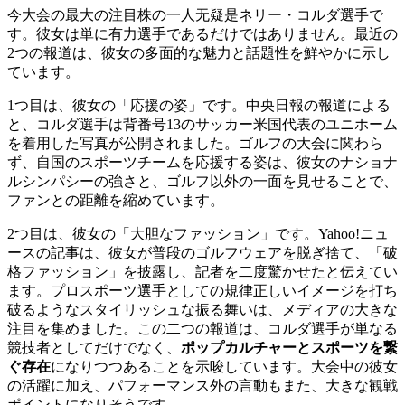
今大会の最大の注目株の一人无疑是ネリー・コルダ選手で
す。彼女は単に有力選手であるだけではありません。最近の
2つの報道は、彼女の多面的な魅力と話題性を鮮やかに示し
ています。
1つ目は、彼女の「応援の姿」です。中央日報の報道による
と、コルダ選手は背番号13のサッカー米国代表のユニホーム
を着用した写真が公開されました。ゴルフの大会に関わら
ず、自国のスポーツチームを応援する姿は、彼女のナショナ
ルシンパシーの強さと、ゴルフ以外の一面を見せることで、
ファンとの距離を縮めています。
2つ目は、彼女の「大胆なファッション」です。Yahoo!ニュ
ースの記事は、彼女が普段のゴルフウェアを脱ぎ捨て、「破
格ファッション」を披露し、記者を二度驚かせたと伝えてい
ます。プロスポーツ選手としての規律正しいイメージを打ち
破るようなスタイリッシュな振る舞いは、メディアの大きな
注目を集めました。この二つの報道は、コルダ選手が単なる
競技者としてだけでなく、
ポップカルチャーとスポーツを繋
ぐ存在
になりつつあることを示唆しています。大会中の彼女
の活躍に加え、パフォーマンス外の言動もまた、大きな観戦
ポイントになりそうです。