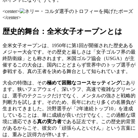
<center>
</center>
歴史的舞台：全米女子オープンとは
全米女子オープンは、1950年に第1回が開催された歴史ある
メジャー大会です。その歴史と厳しさは「女子ゴルフ界の最
終防衛線」とも称されます。米国ゴルフ協会（USGA）が主
催するこの大会は、国内にとどまらず世界中のトップ選手が
参戦する、真の王者を決める舞台として知られています。
大会の特徴は、その
極めて困難なコースセッティング
にあり
ます。狭いフェアウェイ、深いラフ、高速で複雑なグリーン
は、選手のテクニックだけでなく、メンタルの強さと戦略的
判断力を試します。そのため、長年にわたり多くの名勝負が
生まれてきました。渋野選手が「2年連続トップ10」を達成
していることは、単に成績が良いだけでなく、この過酷な環
境に適応できる
真の実力者
である証左です。この歴史的背景
があるからこそ、彼女の「頑張らんといけん」という言葉に
は、重みと説得力が伴います。