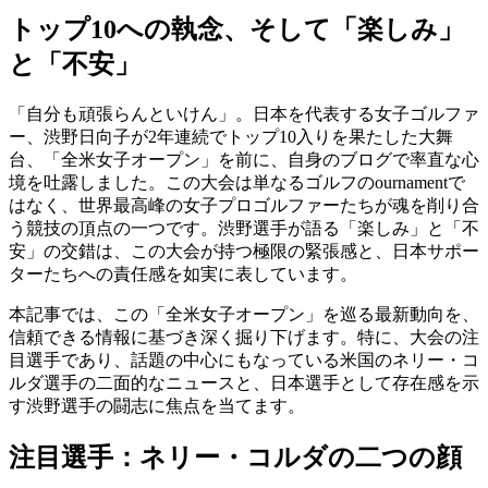
トップ10への執念、そして「楽しみ」
と「不安」
「自分も頑張らんといけん」。日本を代表する女子ゴルファ
ー、渋野日向子が2年連続でトップ10入りを果たした大舞
台、「全米女子オープン」を前に、自身のブログで率直な心
境を吐露しました。この大会は単なるゴルフのournamentで
はなく、世界最高峰の女子プロゴルファーたちが魂を削り合
う競技の頂点の一つです。渋野選手が語る「楽しみ」と「不
安」の交錯は、この大会が持つ極限の緊張感と、日本サポー
ターたちへの責任感を如実に表しています。
本記事では、この「全米女子オープン」を巡る最新動向を、
信頼できる情報に基づき深く掘り下げます。特に、大会の注
目選手であり、話題の中心にもなっている米国のネリー・コ
ルダ選手の二面的なニュースと、日本選手として存在感を示
す渋野選手の闘志に焦点を当てます。
注目選手：ネリー・コルダの二つの顔