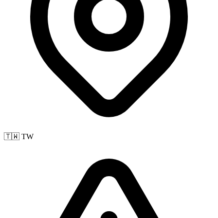
🇹🇼 TW