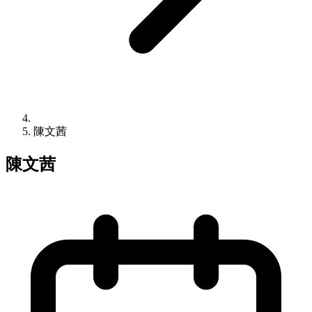
陳文茜
陳文茜