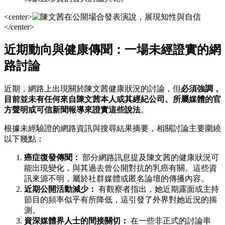
<center>
</center>
近期動向與健康傳聞：一場未經證實的網
路討論
近期，網路上出現關於陳文茜健康狀況的討論，但
必須強調，
目前並未有任何來自陳文茜本人或其經紀公司、所屬媒體的官
方聲明或可信新聞報導來證實這些說法
。
根據未經驗證的網路資訊與搜尋結果摘要，相關討論主要圍繞
以下幾點：
癌症復發傳聞：
部分網路訊息提及陳文茜的健康狀況可
能出現變化，與其過去曾公開對抗的乳癌有關。這些資
訊來源不明，屬於社群媒體或匿名論壇的傳播內容。
近期公開活動減少：
有觀察者指出，她近期露面或主持
節目的頻率似乎有所降低，這引發了外界對她近況的揣
測。
資深媒體界人士的間接關切：
在一些非正式的討論串