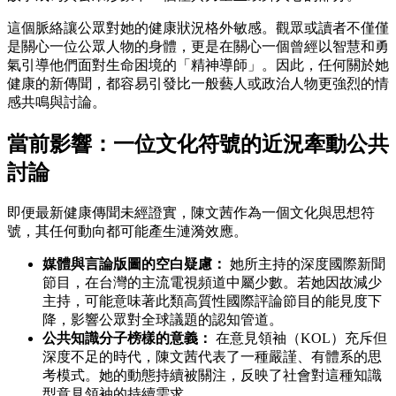
這個脈絡讓公眾對她的健康狀況格外敏感。觀眾或讀者不僅僅
是關心一位公眾人物的身體，更是在關心一個曾經以智慧和勇
氣引導他們面對生命困境的「精神導師」。因此，任何關於她
健康的新傳聞，都容易引發比一般藝人或政治人物更強烈的情
感共鳴與討論。
當前影響：一位文化符號的近況牽動公共
討論
即便最新健康傳聞未經證實，陳文茜作為一個文化與思想符
號，其任何動向都可能產生漣漪效應。
媒體與言論版圖的空白疑慮：
她所主持的深度國際新聞
節目，在台灣的主流電視頻道中屬少數。若她因故減少
主持，可能意味著此類高質性國際評論節目的能見度下
降，影響公眾對全球議題的認知管道。
公共知識分子榜樣的意義：
在意見領袖（KOL）充斥但
深度不足的時代，陳文茜代表了一種嚴謹、有體系的思
考模式。她的動態持續被關注，反映了社會對這種知識
型意見領袖的持續需求