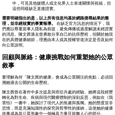
中，可見其他媒體人或文化界人士表達關懷與祝福，但
這些同樣缺乏直接證實。
需要明確指出的是，以上所有信息均基於網路搜尋結果的整
理，並非經核實的事實報導。
在缺乏官方訊息的情況下，我
們應以尊重當事人隱私為前提，避免傳播或過度解讀未經證實
的消息。陳文茜過去曾勇敢分享自己的抗癌歷程，但關於她現
在的具體健康細節，理應由本人或其授權管道決定是否及如何
向公眾說明。
回顧與脈絡：健康挑戰如何重塑她的公眾
敘事
要理解為何「陳文茜的健康」會成為公眾關注的焦點，必須回
溯她過去公開的生命歷程。
陳文茜曾在著作中多次提及與癌症共處的經驗。她將這段經歷
轉化為對生命、疾病與現代醫療體制的深刻反思，例如在《我
害怕》一書中，她探討了現代人的焦慮與孤獨。她的態度並非
悲情，而是充滿知識性的探究與哲學性的接納，這使她的健康
故事成為其公眾形象中一個極具力量且鼓舞人心的部分。