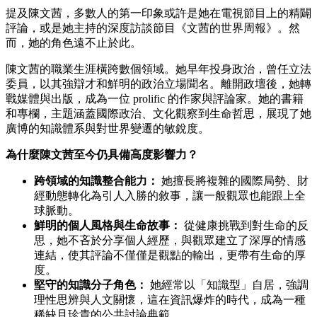
提及陳文茜，多數人的第一印象或許是她在電視節目上的精闢
評論，或是她主持的深度訪談節目《文茜的世界周報》。然
而，她的角色遠不止於此。
陳文茜的職業生涯橫跨數個領域。她早年投身政治，曾任立法
委員，以其強辯才和鮮明的政治立場聞名。離開政壇後，她轉
戰媒體與出版，成為一位 prolific 的作家與評論家。她的書籍
和專欄，主題涵蓋國際政治、文化觀察到生命哲思，展現了她
廣博的知識體系與對世界變遷的敏銳度。
為什麼陳文茜至今仍具備高度影響力？
跨領域的知識整合能力：
她擅長將複雜的國際局勢、財
經動態轉化為引人入勝的敘事，讓一般觀眾也能跟上全
球脈動。
鮮明的個人風格與生命故事：
從健康挑戰到對生命的反
思，她不吝於分享個人經歷，與觀眾建立了深厚的情感
連結，使其評論不僅僅是觀點的輸出，更帶有生命的厚
度。
堅守的知識分子角色：
她經常以「知識型」自居，強調
理性思辨與人文關懷，這在資訊爆炸的時代，成為一種
稀缺且珍貴的公共討論典範。