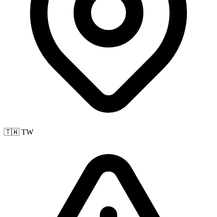
🇹🇼 TW