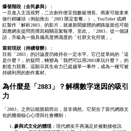
爆發階段（全民參與）
：
一旦進入主流視野，二次創作便呈指數級增長。商家可能拿來
做行銷噱頭（例如推出「2883 限定套餐」），YouTuber 或網
紅製作「解析2883」的影片，就連新聞媒體的網路版面也可能
因應網友提問而撰寫相關花絮報導。至此，「2883」從一個謎
語，升級為一個具備高度辨識度的「社群文化符號」。
當前現狀（持續發酵）
：
目前「2883」的討論度仍維持在一定水平。它已從單純的「這
是什麼？」的疑問，轉變為「我們可以用2883來玩什麼？」的
創造力競賽。這顯示其生命力已超越單一事件，成為一種可被
持續利用的創作素材。
為什麼是「2883」？解構數字迷因的吸引
力
「2883」之所以能脫穎而出，並非偶然。它契合了當代網路文
化的幾個核心心理與社會機制：
參與式文化的體現
：現代網友不再滿足於被動接收訊