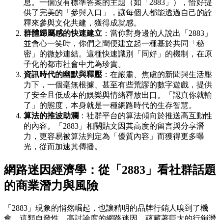
息。一個沒有標準答案的主題（如「2883」），恰好提
供了完美的「參與入口」，讓每個人都能透過自己的詮
釋來參與文化共建，獲得成就感。
群體歸屬感的快速建立
：當你對身邊的人說出「2883」
並會心一笑時，你們之間便建立起一種基於共同「秘
密」的微妙連結。這種快速識別「同好」的機制，在原
子化的都市社會中尤為珍貴。
資訊時代的幽默與釋壓
：在嚴肅、焦慮的新聞與生活壓
力下，一個毫無根據、甚至有些荒謬的數字遊戲，提供
了安全且低成本的娛樂與情緒釋放出口。「認真你就輸
了」的態度，本身就是一種網路時代的生存智慧。
算法的推波助瀾
：社群平台的算法傾向於推送高互動性
的內容。「2883」相關貼文因其高度的留言與分享潛
力，更容易被算法判定為「優質內容」而獲得更多曝
光，從而加速其傳播。
網路迷因經濟學：從「2883」看社群話題
的商業潛力與風險
「2883」現象的悄然崛起，也讓精明的品牌行銷人嗅到了機
會。這類自發性、高討論度的網路迷因，蘊藏著巨大的行銷潛