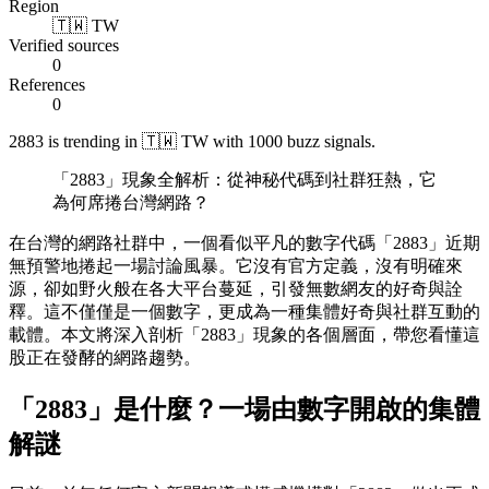
Region
🇹🇼 TW
Verified sources
0
References
0
2883 is trending in 🇹🇼 TW with 1000 buzz signals.
「2883」現象全解析：從神秘代碼到社群狂熱，它
為何席捲台灣網路？
在台灣的網路社群中，一個看似平凡的數字代碼「2883」近期
無預警地捲起一場討論風暴。它沒有官方定義，沒有明確來
源，卻如野火般在各大平台蔓延，引發無數網友的好奇與詮
釋。這不僅僅是一個數字，更成為一種集體好奇與社群互動的
載體。本文將深入剖析「2883」現象的各個層面，帶您看懂這
股正在發酵的網路趨勢。
「2883」是什麼？一場由數字開啟的集體
解謎