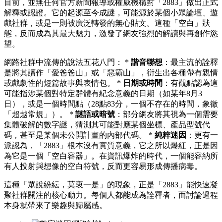
目前，並無任何官方新聞報導或權威機構對「2883」做出正式
解釋或認證。它的起源至今成謎，可能源於某個小眾論壇、遊
戲社群，或是一則被廣泛轉發的無心貼文。這種「空白」狀
態，反而成為其最大魅力，激發了網友強烈的解讀與再創作慾
望。
網路社群中流傳的說法五花八門： *
諧音聯想
：最主流的詮釋
是將其讀作「愛爸爸山」或「惡霸山」，衍生出各種帶有親情
或戲劇性的短篇故事與表情包。 *
日期或時間
：有觀點認為這
可能指涉某個對特定群體有紀念意義的日期（如某年8月3
日），或是一個時間點（28點83分，一個不存在的時間，象徵
「超越常規」）。 *
謎語或暗號
：部分網友將其視為一個需要
集體破解的數字謎，猜測其可能對應某個坐標、產品型號代
碼，甚至是某個未公開計畫的內部代碼。 *
純粹迷因
：更有一
派認為，「2883」根本沒有實質意義，它之所以爆紅，正是因
為它是一個「空白容器」。在資訊爆炸的時代，一個能容納所
有人投射與想像的空白符號，反而更容易形成傳播病毒。
這種「眾說紛紜，莫衷一是」的現象，正是「2883」能快速凝
聚社群關注的核心動力。每個人都能成為詮釋者，而討論過程
本身就帶來了樂趣與歸屬感。