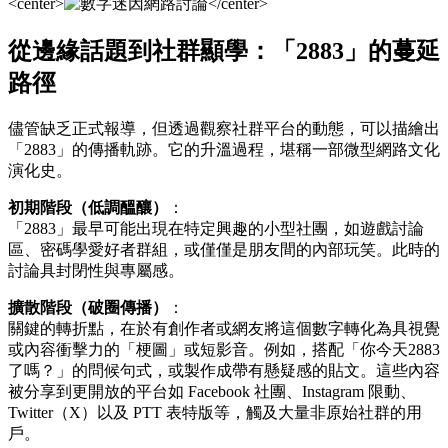
<center>
</center>
從邊緣話題到社群顯學：「2883」的蔓延
路徑
儘管缺乏正式報導，但透過觀察社群平台的動態，可以描繪出
「2883」的傳播軌跡。它的升溫過程，堪稱一部微型網路文化
演化史。
初期階段（低調醞釀）
：
「2883」最早可能出現在特定興趣的小型社團，如遊戲討論
區、密碼學愛好者群組，或僅僅是朋友間的內部玩笑。此時的
討論具封閉性與專屬感。
擴散階段（破圈傳播）
：
關鍵的轉折點，在於有創作者或網友將這個數字轉化為具視覺
或內容衝擊力的「梗圖」或短影音。例如，搭配「你今天2883
了嗎？」的問候句式，或製作成帶有懸疑感的貼文。這些內容
被分享到更開放的平台如 Facebook 社團、Instagram 限動、
Twitter（X）以及 PTT 表特版等，觸及大量非原始社群的用
戶。