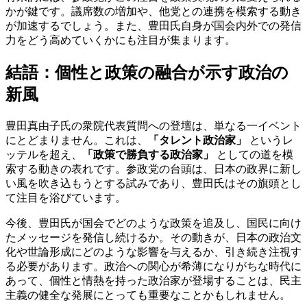
かが鍵です。議席数の増加や、他党との連携を模索する動き
が加速するでしょう。また、豊田氏自身が国会内外での発信
力をどう高めていくかにも注目が集まります。
結語：個性と政策の融合が示す政治の
新風
豊田真由子氏の衆院代表質問への登壇は、単なる一イベント
にとどまりません。これは、
「タレント政治家」
というレ
ッテルを超え、
「政策で勝負する政治家」
としての道を模
索する動きの表れです。参政党の台頭は、日本の政界に新し
い風を吹き込もうとする試みであり、豊田氏はその旗頭とし
て注目を浴びています。
今後、豊田氏が国会でどのような政策を追及し、国民に向け
たメッセージを発信し続けるか。その動きが、日本の政治文
化や世論形成にどのような影響を与えるか、引き続き注視す
る必要があります。政治への関心が希薄になりがちな時代に
あって、個性と情熱を持った政治家が登場することは、民主
主義の健全な発展にとっても重要なことかもしれません。