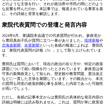
どのような主張を行い、それが政治界や市民の間にどのよう
な反響を呼んだのか。本記事では、報道されている事実を基
に、その詳細と背景を解説します。
衆院代表質問での登壇と発言内容
2024年6月、衆議院本会議での代表質問が行われ、参政党か
ら豊田真由子氏が質問に立つ一幕がありました。
琉球新報
や
北海道新聞
、
佐賀新聞
といった各紙の報道によれば、豊田氏
は「衆院代表質問の詳報（5）」として取り上げられていま
す。
豊田氏は質問において、現在の政治の在り方や、特定の政策
課題について鋭い指摘を行ったとされています。参政党は保
守系の新興政党として知られ、歴史観や教育問題、憲法改正
などに一貫した主張を展開しています。その観点から、本次
の質問も同党の政策的關心事を反映した内容であった可能性
が高いでしょう。
ただし、各紙の記事本文からは豊田氏の具体的な発言内容の
詳細は明確には読み取れません。これは、質問が単に政策追