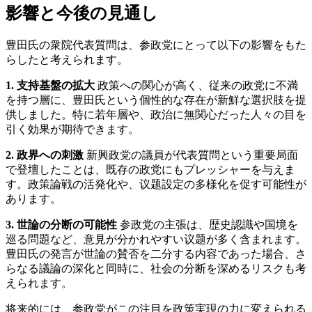
影響と今後の見通し
豊田氏の衆院代表質問は、参政党にとって以下の影響をもた
らしたと考えられます。
1. 支持基盤の拡大
政策への関心が高く、従来の政党に不満
を持つ層に、豊田氏という個性的な存在が新鮮な選択肢を提
供しました。特に若年層や、政治に無関心だった人々の目を
引く効果が期待できます。
2. 政界への刺激
新興政党の議員が代表質問という重要局面
で登壇したことは、既存の政党にもプレッシャーを与えま
す。政策論戦の活発化や、议题設定の多様化を促す可能性が
あります。
3. 世論の分断の可能性
参政党の主張は、歴史認識や国境を
巡る問題など、意見が分かれやすい议题が多く含まれます。
豊田氏の発言が世論の賛否を二分する内容であった場合、さ
らなる議論の深化と同時に、社会の分断を深めるリスクも考
えられます。
将来的には、参政党がこの注目を政策実現の力に変えられる