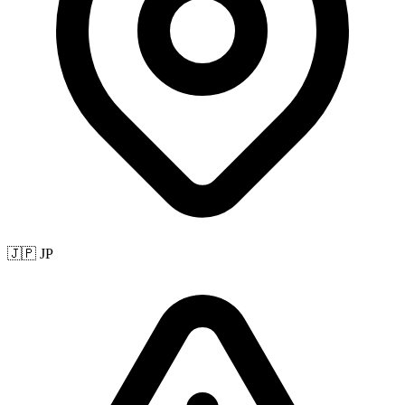
🇯🇵 JP