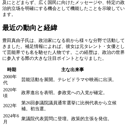
及にとどまらず、広く国民に向けたメッセージや、特定の政
治的立场を明確にする機会として機能したことを示唆してい
ます。
最近の動向と経緯
豊田真由子氏は、政治家になる前から様々な分野で活動して
きました。補足情報によれば、彼女は元タレント・女優とし
て芸能界でも名を馳せた人物です。この経歴は、政治の世界
に参入する際の大きな注目ポイントとなりました。
時期
主な出来事
2000年
芸能活動を展開。テレビドラマや映画に出演。
代
2020年
政界進出を表明。参政党への入党が確定。
頃
第26回参議院議員通常選挙に比例代表から立候
2022年
補。初当選。
2024年6
衆議院代表質問に登壇。政策的主張を発信。
月