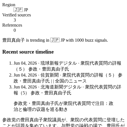
Region
🇯🇵 JP
Verified sources
3
References
0
豊田真由子 is trending in 🇯🇵 JP with 1000 buzz signals.
Recent source timeline
Jun 04, 2026
·
琉球新報デジタル
·
衆院代表質問の詳報
（５） 参政・豊田真由子氏
Jun 04, 2026
·
佐賀新聞
·
衆院代表質問の詳報（５） 参
政・豊田真由子氏 | | 全国のニュース
Jun 04, 2026
·
北海道新聞デジタル
·
衆院代表質問の詳
報（5） 参政・豊田真由子氏
参政党・豊田真由子氏が衆院代表質問で注目：政
治と倫理の议题を巡る動き
参政党の豊田真由子衆院議員が、衆院の代表質問に登壇した
ことが話題を集めています。与野党の論戦の場で、豊田氏が