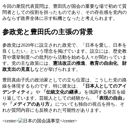
今回の衆院代表質問は、豊田氏が国会の重要な場で初めて質
問者としての役割を担ったものであり、その存在感を党内の
みならず政界全体に示す転機となったと考えられます。
参政党と豊田氏の主張の背景
参政党は2020年に設立された政党で、「日本を愛し、日本を
良くしたい」という理念を掲げています。設立には、歴史教
育や選挙制度への批判から活動を始める人々が関わっていま
す。党の主な政策には、
憲法改正の推進
、
教育の自由化
、
財
政支出の見直し
などが挙げられます。
豊田真由子氏の政治家としての立ち位置は、こうした党の路
線を体現するものです。特に彼女は、
「日本人としてのアイ
デンティティ」
や
「伝統文化の継承」
を強調する発言を繰
り返しています。芸能人としての経験から、
「表現の自由」
や
「メディアのあり方」
についても独自の視点を持ち、そ
れが質問内容にも反映された可能性があります。
<center>
</center>