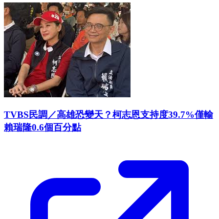
TVBS民調／高雄恐變天？柯志恩支持度39.7%僅輸
賴瑞隆0.6個百分點