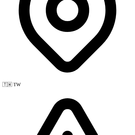
🇹🇼 TW