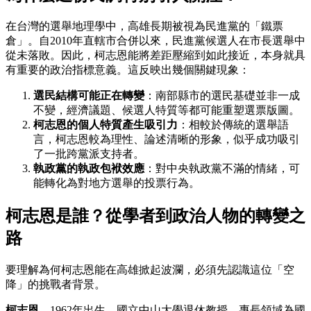
在台灣的選舉地理學中，高雄長期被視為民進黨的「鐵票
倉」。自2010年直轄市合併以來，民進黨候選人在市長選舉中
從未落敗。因此，柯志恩能將差距壓縮到如此接近，本身就具
有重要的政治指標意義。這反映出幾個關鍵現象：
選民結構可能正在轉變
：南部縣市的選民基礎並非一成
不變，經濟議題、候選人特質等都可能重塑選票版圖。
柯志恩的個人特質產生吸引力
：相較於傳統的選舉語
言，柯志恩較為理性、論述清晰的形象，似乎成功吸引
了一批跨黨派支持者。
執政黨的執政包袱效應
：對中央執政黨不滿的情緒，可
能轉化為對地方選舉的投票行為。
柯志恩是誰？從學者到政治人物的轉變之
路
要理解為何柯志恩能在高雄掀起波瀾，必須先認識這位「空
降」的挑戰者背景。
柯志恩
，1962年出生，國立中山大學退休教授，專長領域為國