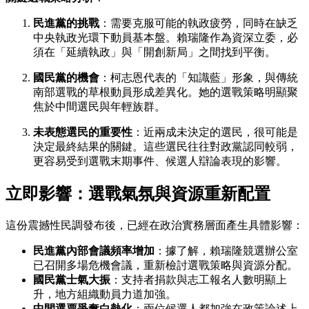
民進黨的挑戰
：需要克服可能的執政疲勞，同時在缺乏
中央執政光環下動員基本盤。賴瑞隆作為資深立委，必
須在「延續執政」與「開創新局」之間找到平衡。
國民黨的機會
：柯志恩代表的「知識藍」形象，與傳統
南部選戰的草根動員形成差異化。她的選戰策略明顯聚
焦於中間選民與年輕族群。
未表態選民的重要性
：近兩成未決定的選民，很可能是
決定最終結果的關鍵。這些選民往往對政黨認同較弱，
更容易受到選戰末期事件、候選人辯論表現的影響。
立即影響：選戰氣氛與資源重新配置
這份震撼性民調發布後，已經在政治實務層面產生具體影響：
民進黨內部會議頻率增加
：據了解，賴瑞隆競選辦公室
已召開多場危機會議，重新檢討選戰策略與資源分配。
國民黨士氣大振
：支持者捐款與志工報名人數明顯上
升，地方組織動員力道加強。
中間選票爭奪白熱化
：兩位候選人都加強在政策論述上