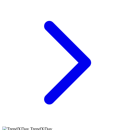
TrendXDay