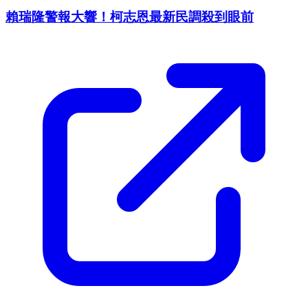
賴瑞隆警報大響！柯志恩最新民調殺到眼前