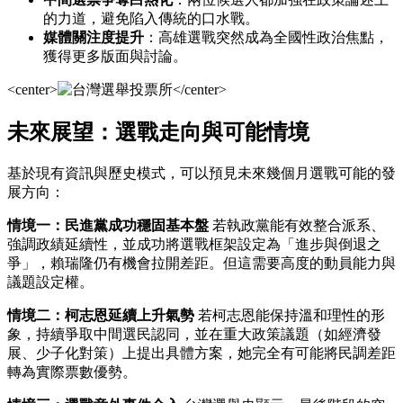
的力道，避免陷入傳統的口水戰。
媒體關注度提升
：高雄選戰突然成為全國性政治焦點，
獲得更多版面與討論。
<center>
</center>
未來展望：選戰走向與可能情境
基於現有資訊與歷史模式，可以預見未來幾個月選戰可能的發
展方向：
情境一：民進黨成功穩固基本盤
若執政黨能有效整合派系、
強調政績延續性，並成功將選戰框架設定為「進步與倒退之
爭」，賴瑞隆仍有機會拉開差距。但這需要高度的動員能力與
議題設定權。
情境二：柯志恩延續上升氣勢
若柯志恩能保持溫和理性的形
象，持續爭取中間選民認同，並在重大政策議題（如經濟發
展、少子化對策）上提出具體方案，她完全有可能將民調差距
轉為實際票數優勢。