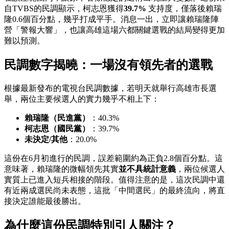
自TVBS的民調顯示，柯志恩獲得
39.7%
支持度，僅落後賴瑞
隆0.6個百分點，幾乎打成平手。消息一出，立即讓賴瑞隆陣
營「警報大響」，也讓高雄這場六都關鍵選戰的結局變得更加
難以預測。
民調數字揭曉：一場沒有領先者的選戰
根據最新發布的電視台民調數據，若明天就舉行高雄市長選
舉，兩位主要候選人的實力幾乎不相上下：
賴瑞隆（民進黨）
：40.3%
柯志恩（國民黨）
：39.7%
未決定/其他
：20.0%
這份在6月初進行的民調，誤差範圍約為正負2.8個百分點。這
意味著，賴瑞隆的微幅領先其實
並不具統計意義
，兩位候選人
實質上已進入短兵相接的階段。值得注意的是，這次民調中還
有近兩成選民尚未表態，這批「中間選民」的最終流向，將直
接決定誰能最後勝出。
為什麼這份民調特別引人關注？