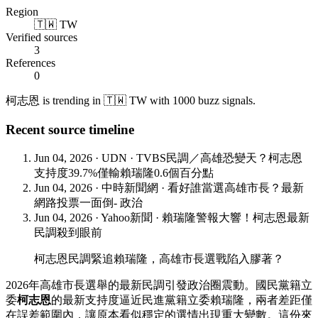
Region
🇹🇼 TW
Verified sources
3
References
0
柯志恩 is trending in 🇹🇼 TW with 1000 buzz signals.
Recent source timeline
Jun 04, 2026
·
UDN
·
TVBS民調／高雄恐變天？柯志恩
支持度39.7%僅輸賴瑞隆0.6個百分點
Jun 04, 2026
·
中時新聞網
·
看好誰當選高雄市長？最新
網路投票一面倒- 政治
Jun 04, 2026
·
Yahoo新聞
·
賴瑞隆警報大響！柯志恩最新
民調殺到眼前
柯志恩民調緊追賴瑞隆，高雄市長選戰陷入膠著？
2026年高雄市長選舉的最新民調引發政治圈震動。國民黨籍立
委
柯志恩
的最新支持度逼近民進黨籍立委賴瑞隆，兩者差距僅
在誤差範圍內，讓原本看似穩定的選情出現重大變數。這份來