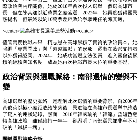
際政治與兩岸關係。她於2018年首次投入選舉，參選高雄市
長，但在陳其邁以近萬票之差落選。2022年，她再度獲得國民
黨提名，但最終以約10萬票差距敗給爭取連任的陳其邁。
<center>
</center>
儘管兩度挑戰未果，柯志恩在高雄累積了實質的政治資本。她
強調「專業問政」與「超越黨派」的形象，逐漸在藍營支持者
以外獲得認同。2024年，她成功當選立法委員，進入國會後累
積的經驗與知名度，成為她再次挑戰市長大位的重要基礎。
政治背景與選戰脈絡：南部選情的變與不
變
高雄選舉的歷史脈絡，是理解此次選情的重要背景。自2006年
黃俊英以極小差距敗給陳菊後，民進黨在高雄市長選舉中締造
了驚人的連勝紀錄。然而，2018年韓國瑜的「韓流」曾短暫翻
轉高雄政壇，雖僅維持一年半，卻證明了南部選民並非牢不可
破的「鐵板一塊」。
關鍵選戰策略分析
：