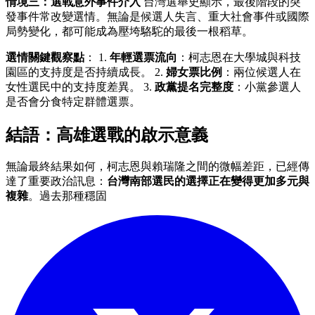
情境三：選戰意外事件介入
台灣選舉史顯示，最後階段的突
發事件常改變選情。無論是候選人失言、重大社會事件或國際
局勢變化，都可能成為壓垮駱駝的最後一根稻草。
選情關鍵觀察點
： 1.
年輕選票流向
：柯志恩在大學城與科技
園區的支持度是否持續成長。 2.
婦女票比例
：兩位候選人在
女性選民中的支持度差異。 3.
政黨提名完整度
：小黨參選人
是否會分食特定群體選票。
結語：高雄選戰的啟示意義
無論最終結果如何，柯志恩與賴瑞隆之間的微幅差距，已經傳
達了重要政治訊息：
台灣南部選民的選擇正在變得更加多元與
複雜
。過去那種穩固