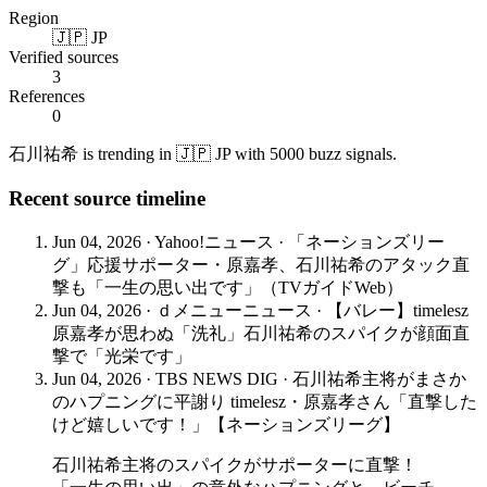
Region
🇯🇵 JP
Verified sources
3
References
0
石川祐希 is trending in 🇯🇵 JP with 5000 buzz signals.
Recent source timeline
Jun 04, 2026
·
Yahoo!ニュース
·
「ネーションズリー
グ」応援サポーター・原嘉孝、石川祐希のアタック直
撃も「一生の思い出です」（TVガイドWeb）
Jun 04, 2026
·
ｄメニューニュース
·
【バレー】timelesz
原嘉孝が思わぬ「洗礼」石川祐希のスパイクが顔面直
撃で「光栄です」
Jun 04, 2026
·
TBS NEWS DIG
·
石川祐希主将がまさか
のハプニングに平謝り timelesz・原嘉孝さん「直撃した
けど嬉しいです！」【ネーションズリーグ】
石川祐希主将のスパイクがサポーターに直撃！