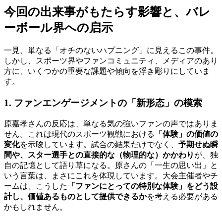
今回の出来事がもたらす影響と、バレ
ーボール界への启示
一見、単なる「オチのないハプニング」に見えるこの事件。
しかし、スポーツ界やファンコミュニティ、メディアのあり
方に、いくつかの重要な課題や傾向を浮き彫りにしていま
す。
1. ファンエンゲージメントの「新形态」の模索
原嘉孝さんの反応は、単なる気の強いファンの声ではありま
せん。これは現代のスポーツ観戦における
「体験」の価値の
変化
を示唆しています。試合の結果だけでなく、
予期せぬ瞬
間や、スター選手との直接的な（物理的な）かかわり
が、独
自の記憶として語り草になる。原さんの「一生の思い出」と
いう言葉は、まさにこれを体現しています。大会主催者やチ
ームは、こうした
「ファンにとっての特別な体験」をどう設
計し、価値あるものとして提供できるか
を考える必要がある
かもしれません。