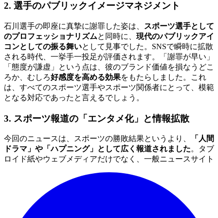
2. 選手のパブリックイメージマネジメント
石川選手の即座に真摯に謝罪した姿は、
スポーツ選手として
のプロフェッショナリズム
と同時に、
現代のパブリックアイ
コンとしての振る舞い
として見事でした。SNSで瞬時に拡散
される時代、一挙手一投足が評価されます。「謝罪が早い」
「態度が謙虚」という点は、彼のブランド価値を損なうどこ
ろか、むしろ
好感度を高める効果
をもたらしました。これ
は、すべてのスポーツ選手やスポーツ関係者にとって、模範
となる対応であったと言えるでしょう。
3. スポーツ報道の「エンタメ化」と情報拡散
今回のニュースは、スポーツの勝敗結果というより、
「人間
ドラマ」や「ハプニング」として広く報道されました
。タブ
ロイド紙やウェブメディアだけでなく、一般ニュースサイト