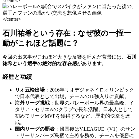
<center>
</center>
石川祐希という存在：なぜ彼の一挃一
動がこれほど話題に？
今回の出来事がこれほど大きな反響を呼んだ背景には、
石川
祐希という選手の絶対的な存在感
があります。
経歴と功績
リオ五輪出場
：2016年リオデジャネイロオリンピック
で日本代表として出場。チームの16強入りに貢献。
海外リーグ挑戦
：世界のバレーボール界の最高峰、イ
タリア・セリエAのクラブで長年活躍。日本人として
初めてリーグMVPを獲得するなど、歴史的快挙を達
成。
国内リーグの覇者
：帰国後はV.LEAGUE（V1）のサン
トリーサンバーズ鳥栖で主将を務め、チームを優勝に