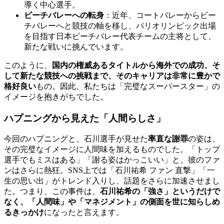
導く中心選手。
ビーチバレーへの転身
：近年、コートバレーからビー
チバレーへと競技の軸を移し、パリオリンピック出場
を目指す日本ビーチバレー代表チームの主将として、
新たな戦いに挑んでいます。
このように、
国内の権威あるタイトルから海外での成功、そ
して新たな競技への挑戦まで、そのキャリアは非常に豊かで
格好良い
もの。因此、私たちは「完璧なスーパースター」の
イメージを抱きがちでした。
ハプニングから見えた「人間らしさ」
今回のハプニングと、石川選手が見せた
率直な謝罪
の姿は、
その完璧なイメージに人間味を加えるものでした。「トップ
選手でもミスはある」「謝る姿はかっこいい」と、彼のファ
ンはさらに熱狂。SNS上では「石川祐希 ファン 直撃」「一
生の思い出」がトレンド入りし、話題をさらに加速させまし
た。つまり、この事件は、
石川祐希の「強さ」というだけで
なく、「人間味」や「マネジメント」の側面を世に知らしめ
るきっかけ
になったと言えます。