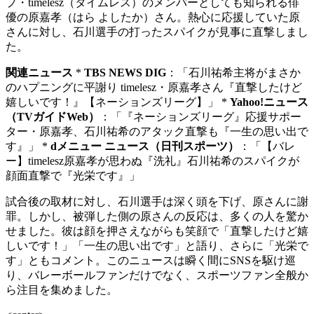
プ・timelesz（タイムレス）のメンバーとしても知られる俳
優の原嘉孝（はら よしたか）さん。熱心に応援していた原
さんに対し、石川選手の打ったスパイクが見事に直撃しまし
た。
関連ニュース
*
TBS NEWS DIG
：「石川祐希主将がまさか
のハプニングに平謝り timelesz・原嘉孝さん『直撃したけど
嬉しいです！』【ネーションズリーグ】」 *
Yahoo!ニュース
（TVガイドWeb）
：「『ネーションズリーグ』応援サポー
ター・原嘉孝、石川祐希のアタック直撃も『一生の思い出で
す』」 *
dメニュー ニュース（日刊スポーツ）
：「【バレ
ー】timelesz原嘉孝が思わぬ『洗礼』石川祐希のスパイクが
顔面直撃で『光栄です』」
試合後の取材に対し、石川選手は深く頭を下げ、原さんに謝
罪。しかし、被弾した側の原さんの反応は、多くの人を驚か
せました。彼は顔を押さえながらも笑顔で「直撃したけど嬉
しいです！」「一生の思い出です」と語り、さらに「光栄で
す」ともコメント。このニュースは瞬く間にSNSを駆け巡
り、バレーボールファンだけでなく、スポーツファン全般か
ら注目を集めました。