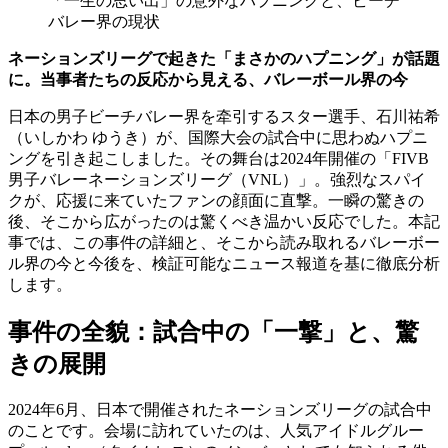
「一生の思い出」の意外なハプニングと、ビーチ
バレー界の現状
ネーションズリーグで起きた「まさかのハプニング」が話題
に。当事者たちの反応から見える、バレーボール界の今
日本の男子ビーチバレー界を牵引するスター選手、石川祐希
（いしかわ ゆうき）が、国際大会の試合中に思わぬハプニ
ングを引き起こしました。その舞台は2024年開催の「FIVB
男子バレーネーションズリーグ（VNL）」。強烈なスパイ
クが、応援に来ていたファンの顔面に直撃。一瞬の驚きの
後、そこから広がったのは驚くべき温かい反応でした。本記
事では、この事件の詳細と、そこから読み取れるバレーボー
ル界の今と今後を、検証可能なニュース報道を基に徹底分析
します。
事件の全貌：試合中の「一撃」と、驚
きの展開
2024年6月、日本で開催されたネーションズリーグの試合中
のことです。会場に訪れていたのは、人気アイドルグルー