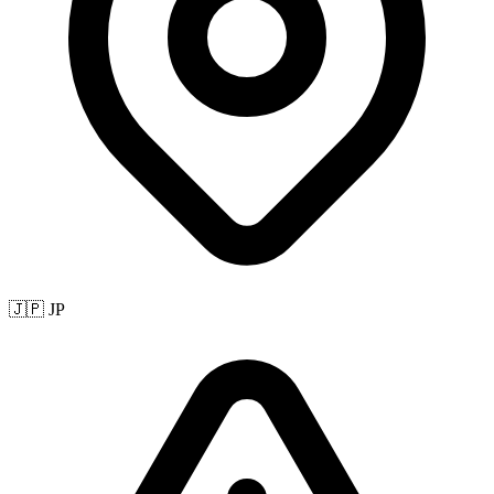
🇯🇵 JP