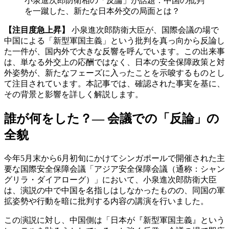
小泉進次郎防衛相の「反論」が話題：中国の批判
を一蹴した、新たな日本外交の局面とは？
【注目度急上昇】
小泉進次郎防衛大臣が、国際会議の場で
中国による「新型軍国主義」という批判を真っ向から反論し
た一件が、国内外で大きな反響を呼んでいます。この出来事
は、単なる外交上の応酬ではなく、日本の安全保障政策と対
外姿勢が、新たなフェーズに入ったことを示唆するものとし
て注目されています。本記事では、確認された事実を基に、
その背景と影響を詳しく解説します。
誰が何をした？— 会議での「反論」の
全貌
今年5月末から6月初旬にかけてシンガポールで開催された主
要な国際安全保障会議「アジア安全保障会議（通称：シャン
グリラ・ダイアローグ）」において、小泉進次郎防衛大臣
は、演説の中で中国を名指しはしなかったものの、同国の軍
拡姿勢や行動を暗に批判する内容の講演を行いました。
この演説に対し、中国側は「日本が『新型軍国主義』という