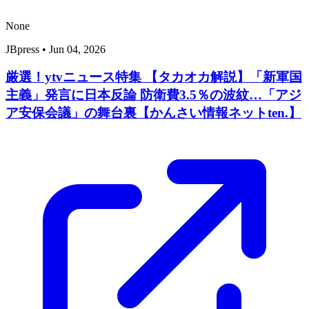
None
JBpress
•
Jun 04, 2026
厳選！ytvニュース特集 【タカオカ解説】「新軍国
主義」発言に日本反論 防衛費3.5％の波紋…「アジ
ア安保会議」の舞台裏【かんさい情報ネットten.】