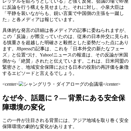
レッテルを貼ろうとしている」と強く反発。会議の場で即座
に反論を行う構えを見せました。それに対し、小泉大臣は
「平静を装いながらも、鋭い言葉で中国側の主張を一蹴し
た」と各メディアは報じています。
具体的な発言の詳細は各メディアの記事に委ねられますが、
この「反論」が際立っていたのは、従来の日本外交に見られ
る慎重さを超越した明確さと毅然とした姿勢だった点にあり
ます。JBpressの記事は、これを「日本外交の新たなフェー
ズ」と位置づけ、Yahoo!ニュースの報道は、その反論が米国
側から「絶賛」されたと伝えています。これは、日米同盟の
緊密さと、地域安全保障における日本の役割の再評価を象徴
するエピソードと言えるでしょう。
<center>
</center>
なぜ今、話題に？— 背景にある安全保
障環境の変化
この一件が注目される背景には、アジア地域を取り巻く安全
保障環境の劇的な変化があります。