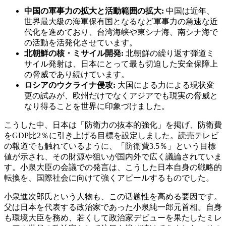
中国の軍事力の拡大と活動範囲の拡大:
中国は近年、
世界最大級の海軍保有国となるなど軍事力の急速な近
代化を進めており、台湾海峡や東シナ海、南シナ海で
の活動を活発化させています。
北朝鮮の核・ミサイル開発:
北朝鮮の繰り返す弾道ミ
サイル発射は、日本にとって最も切迫した安全保障上
の脅威であり続けています。
ロシアのウクライナ侵攻:
大国による力による現状変
更の試みが、欧州だけでなくアジアでも現実の脅威と
なり得ることを世界に印象づけました。
こうした中、日本は「防衛力の抜本的強化」を掲げ、防衛費
をGDP比2％に引き上げる目標を設定しました。読売テレビ
の報道でも触れているように、「防衛費3.5％」という目標
値が示され、その財源や狙いが国内外で広く議論されていま
す。小泉大臣の会議での発言は、こうした日本自身の戦略的
転換を、国際社会に向けて強くアピールするものでした。
小泉進次郎氏という人物も、この话题性を高める要因です。
父は日本を代表する政治家であった小泉純一郎元首相。自身
も環境大臣を務め、若くして政治家デビューを果たしたミレ