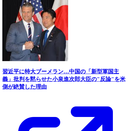
習近平に特大ブーメラン…中国の「新型軍国主
義」批判を黙らせた小泉進次郎大臣の"反論"を米
側が絶賛した理由