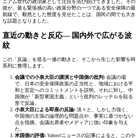
ニアム世代の政治家として注目を浴び続けてきました。その
彼が、最も緊張感の高い政策分野の一つである安全保障の最
前線で、毅然とした態度を見せたことは、国民の間でも大き
な話題となりました。
直近の動きと反応— 国内外で広がる波
紋
この「反論」を巡る一連の動きと、そこから生じた影響を時
系列に整理します。
会議での小泉大臣の講演と中国側の批判:
会議の場
で、日本の安全保障政策の正当性と、地域における平
和と安定へのコミットメントを説明。それに対し、中
国側が「新型軍国主義」という批判のレッテルを貼る
形で反論。
小泉大臣による即座の反論:
淡々と、しかし力強く、
中国側の主張の論理的な問題点や、事実に基づかない
点を指摘。会議出席者やメディアに強い印象を与え
た。
米国側の評価:
Yahoo!ニュースの記事によると、この小