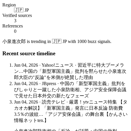
Region
🇯🇵 JP
Verified sources
3
References
0
小泉進次郎 is trending in 🇯🇵 JP with 1000 buzz signals.
Recent source timeline
Jun 04, 2026
·
Yahoo!ニュース
·
習近平に特大ブーメラ
ン…中国の「新型軍国主義」批判を黙らせた小泉進次
郎大臣の"反論"を米側が絶賛した理由
Jun 04, 2026
·
JBpress
·
中国の「新型軍国主義」批判を
ぴしゃりと一蹴した小泉防衛相、アジア安全保障会議
で見せた日本外交の新たなフェーズ
Jun 04, 2026
·
読売テレビ
·
厳選！ytvニュース特集 【タ
カオカ解説】「新軍国主義」発言に日本反論 防衛費
3.5％の波紋…「アジア安保会議」の舞台裏【かんさい
情報ネットten.】