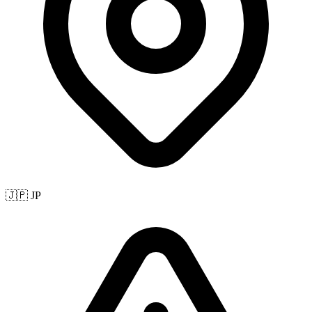
🇯🇵 JP