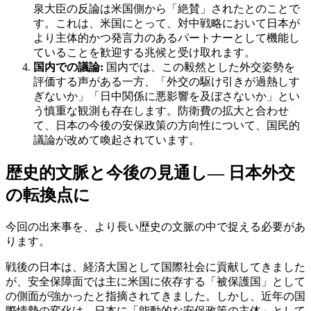
泉大臣の反論は米国側から「絶賛」されたとのことで
す。これは、米国にとって、対中戦略において日本が
より主体的かつ発言力のあるパートナーとして機能し
ていることを歓迎する兆候と受け取れます。
国内での議論:
国内では、この毅然とした外交姿勢を
評価する声がある一方、「外交の駆け引きが過熱しす
ぎないか」「日中関係に悪影響を及ぼさないか」とい
う慎重な観測も存在します。防衛費の拡大と合わせ
て、日本の今後の安保政策の方向性について、国民的
議論が改めて喚起されています。
歴史的文脈と今後の見通し— 日本外交
の転換点に
今回の出来事を、より長い歴史の文脈の中で捉える必要があ
ります。
戦後の日本は、経済大国として国際社会に貢献してきました
が、安全保障面では主に米国に依存する「被保護国」として
の側面が強かったと指摘されてきました。しかし、近年の国
際情勢の変化は、日本に「能動的な安保政策の主体」として