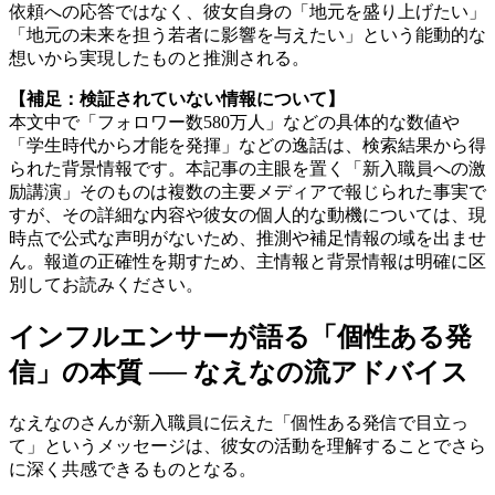
依頼への応答ではなく、彼女自身の「地元を盛り上げたい」
「地元の未来を担う若者に影響を与えたい」という能動的な
想いから実現したものと推測される。
【補足：検証されていない情報について】
本文中で「フォロワー数580万人」などの具体的な数値や
「学生時代から才能を発揮」などの逸話は、検索結果から得
られた背景情報です。本記事の主眼を置く「新入職員への激
励講演」そのものは複数の主要メディアで報じられた事実で
すが、その詳細な内容や彼女の個人的な動機については、現
時点で公式な声明がないため、推測や補足情報の域を出ませ
ん。報道の正確性を期すため、主情報と背景情報は明確に区
別してお読みください。
インフルエンサーが語る「個性ある発
信」の本質 ── なえなの流アドバイス
なえなのさんが新入職員に伝えた「個性ある発信で目立っ
て」というメッセージは、彼女の活動を理解することでさら
に深く共感できるものとなる。