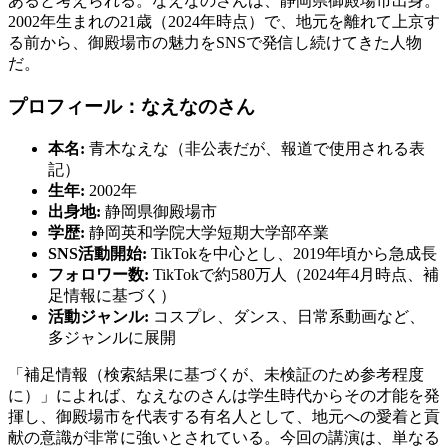
あると考えられる。なえなのさんは、静岡県御殿場市出身。
2002年生まれの21歳（2024年時点）で、地元を離れて上京す
る前から、御殿場市の魅力をSNSで発信し続けてきた人物
だ。
プロフィール：なえなのさん
本名:
青木なえな（非公表だが、報道で使用される表
記）
生年:
2002年
出身地:
静岡県御殿場市
学歴:
静岡英和学院大学短期大学部卒業
SNS活動開始:
TikTokを中心とし、2019年頃から急成長
フォロワー数:
TikTokで約580万人（2024年4月時点、補
足情報に基づく）
活動ジャンル:
コスプレ、ダンス、日常系動画など、
多ジャンルに展開
「補足情報（検索結果に基づくが、未検証のため参考程度
に）」によれば、なえなのさんは学生時代からその才能を発
揮し、御殿場市を代表する有名人として、地元への愛着と貢
献の意識が非常に強いとされている。今回の講演は、単なる