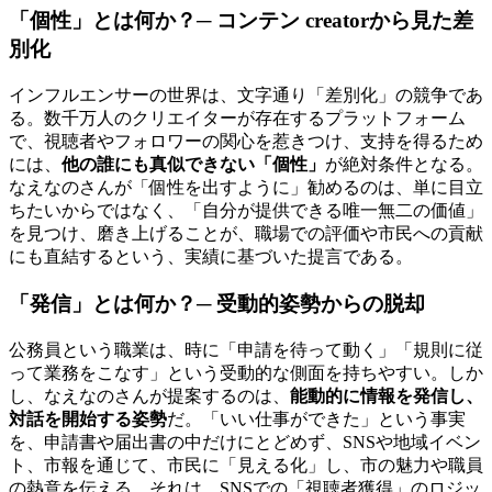
「個性」とは何か？─ コンテン creatorから見た差
別化
インフルエンサーの世界は、文字通り「差別化」の競争であ
る。数千万人のクリエイターが存在するプラットフォーム
で、視聴者やフォロワーの関心を惹きつけ、支持を得るため
には、
他の誰にも真似できない「個性」
が絶対条件となる。
なえなのさんが「個性を出すように」勧めるのは、単に目立
ちたいからではなく、「自分が提供できる唯一無二の価値」
を見つけ、磨き上げることが、職場での評価や市民への貢献
にも直結するという、実績に基づいた提言である。
「発信」とは何か？─ 受動的姿勢からの脱却
公務員という職業は、時に「申請を待って動く」「規則に従
って業務をこなす」という受動的な側面を持ちやすい。しか
し、なえなのさんが提案するのは、
能動的に情報を発信し、
対話を開始する姿勢
だ。「いい仕事ができた」という事実
を、申請書や届出書の中だけにとどめず、SNSや地域イベン
ト、市報を通じて、市民に「見える化」し、市の魅力や職員
の熱意を伝える。それは、SNSでの「視聴者獲得」のロジッ