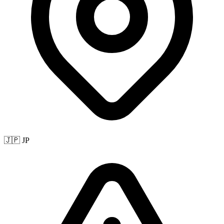
🇯🇵 JP