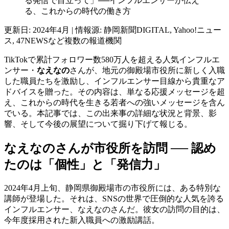
る発信で目立って」──インフルエンサーが伝え
る、これからの時代の働き方
更新日: 2024年4月 | 情報源: 静岡新聞DIGITAL, Yahoo!ニュー
ス, 47NEWSなど複数の報道機関
TikTokで累計フォロワー数580万人を超える人気インフルエ
ンサー・
なえなの
さんが、地元の御殿場市役所に新しく入職
した職員たちを激励し、インフルエンサー目線から貴重なア
ドバイスを贈った。その内容は、単なる応援メッセージを超
え、これからの時代を生きる若者への強いメッセージを含ん
でいる。本記事では、この出来事の詳細な状況と背景、影
響、そして今後の展望について掘り下げて報じる。
なえなのさんが市役所を訪問 ── 認め
たのは「個性」と「発信力」
2024年4月上旬、静岡県御殿場市の市役所には、ある特別な
講師が登場した。それは、SNSの世界で圧倒的な人気を誇る
インフルエンサー、なえなのさんだ。彼女の訪問の目的は、
今年度採用された新入職員への激励講話。