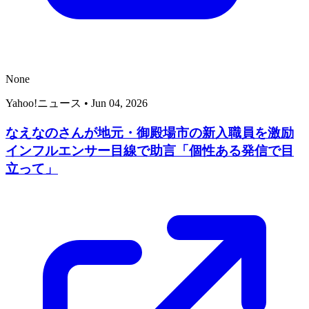
None
Yahoo!ニュース
•
Jun 04, 2026
なえなのさんが地元・御殿場市の新入職員を激励
インフルエンサー目線で助言「個性ある発信で目
立って」