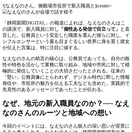
![なえなのさん、御殿場市役所で新入職員と](center>
「静岡新聞DIGITAL」の報道によれば、なえなのさんはこ
の講演で、新入職員に対し
「個性ある発信で目立って」
と直
言した。公務員という安定した職業を選んだ彼らに対し、イ
ンフルエンサーという最も目まぐるしい世界に身を置く彼女
が伝えた言葉は、特に注目に値する。
なえなのさんの助言の核心は、公務員であっても、自分の個
性や特色を活かして業務に取り組み、地域や市民に対して積
極的に発信していくことの大切さだったとされる。従来の
「堅い」公務員像にとらわれず、デジタル時代に即した情報
発信や、市役所の魅力を伝える工夫なども含めた、実践的で
先見性のあるメッセージであったことが伝わる。
なぜ、地元の新入職員なのか？── なえ
なのさんのルーツと地域への想い
今回のイベントには、なえなのさん個人の深い思いが背景に