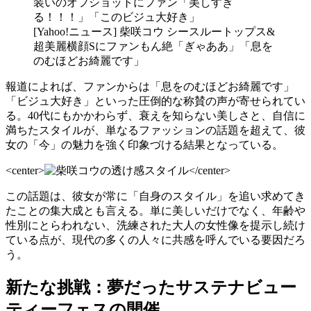
装いのオフショットにファン「美しすぎ
る！！！」「このビジュ大好き」
[Yahoo!ニュース] 柴咲コウ シースルートップス&
超美麗横顔Sにファンもん絶「ぎゃああ」「息を
のむほどお綺麗です」
報道によれば、ファンからは「息をのむほどお綺麗です」
「ビジュ大好き」といった圧倒的な称賛の声が寄せられてい
る。40代にもかかわらず、衰えを知らない美しさと、自信に
満ちたスタイルが、単なるファッションの話題を超えて、彼
女の「今」の魅力を強く印象づける結果となっている。
<center>
</center>
この話題は、彼女が常に「自身のスタイル」を追い求めてき
たことの集大成とも言える。単に美しいだけでなく、年齢や
性別にとらわれない、洗練された大人の女性像を提示し続け
ている点が、現代の多くの人々に共感を呼んでいる要因だろ
う。
新たな挑戦：夢だったサステナビュー
ティーフェスの開催