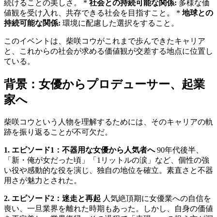
続けることの美しさ。 *
社会との持続可能な関係:
多様な価
値観を受け入れ、共存できる社会を目指すこと。 *
地球との
持続可能な関係:
環境に配慮した選択をすること。
このイベントは、柴咲コウがこれまで歩んできたキャリア
と、これからの社会が求める価値観が交差する地点に位置し
ている。
背景：女優からプロデューサー、起業
家へ
柴咲コウという人物を理解するためには、そのキャリアの軌
跡を振り返ることが不可欠だ。
1. エピソード1：不器用な女優から人気者へ
90年代後半、
「新・俺が女だった頃」「1リットルの涙」など、個性の強
い役や感動的な役を演じ、独自の地位を確立。素直さと不器
用さが魅力とされた。
2. エピソード2：迷走と再起
人気絶頂期に女優業への自信を
喪い、一旦業界を離れた時期もあった。しかし、自身の価値