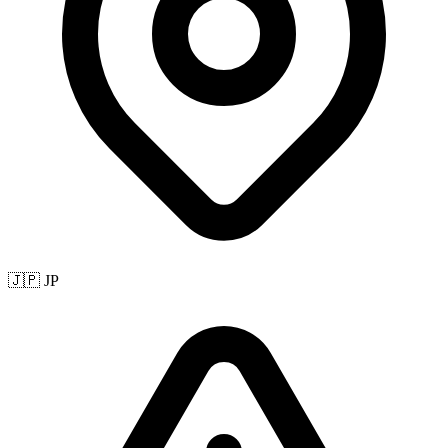
🇯🇵 JP