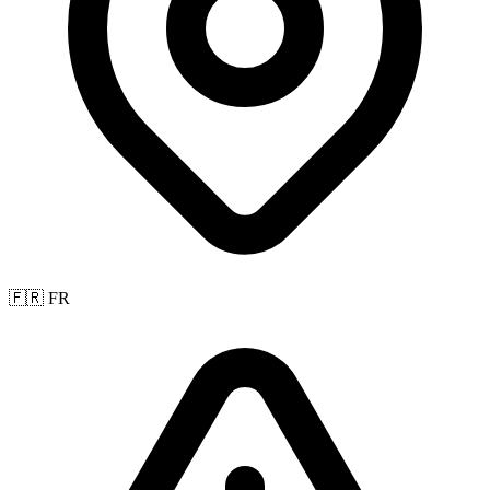
🇫🇷 FR