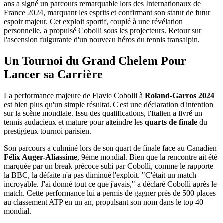
ans a signé un parcours remarquable lors des Internationaux de
France 2024, marquant les esprits et confirmant son statut de futur
espoir majeur. Cet exploit sportif, couplé à une révélation
personnelle, a propulsé Cobolli sous les projecteurs. Retour sur
l'ascension fulgurante d'un nouveau héros du tennis transalpin.
Un Tournoi du Grand Chelem Pour
Lancer sa Carrière
La performance majeure de Flavio Cobolli à
Roland-Garros 2024
est bien plus qu'un simple résultat. C'est une déclaration d'intention
sur la scène mondiale. Issu des qualifications, l'Italien a livré un
tennis audacieux et mature pour atteindre les
quarts de finale
du
prestigieux tournoi parisien.
Son parcours a culminé lors de son quart de finale face au Canadien
Félix Auger-Aliassime
, 9ème mondial. Bien que la rencontre ait été
marquée par un break précoce subi par Cobolli, comme le rapporte
la BBC, la défaite n'a pas diminué l'exploit. "C'était un match
incroyable. J'ai donné tout ce que j'avais," a déclaré Cobolli après le
match. Cette performance lui a permis de gagner près de 500 places
au classement ATP en un an, propulsant son nom dans le top 40
mondial.