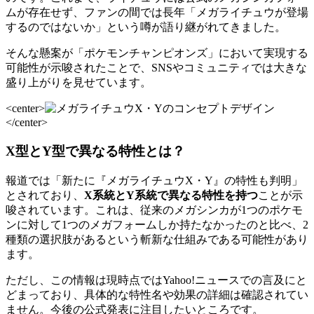
ムが存在せず、ファンの間では長年「メガライチュウが登場
するのではないか」という噂が語り継がれてきました。
そんな懸案が「ポケモンチャンピオンズ」において実現する
可能性が示唆されたことで、SNSやコミュニティでは大きな
盛り上がりを見せています。
<center>
</center>
X型とY型で異なる特性とは？
報道では「新たに『メガライチュウX・Y』の特性も判明」
とされており、
X系統とY系統で異なる特性を持つ
ことが示
唆されています。これは、従来のメガシンカが1つのポケモ
ンに対して1つのメガフォームしか持たなかったのと比べ、2
種類の選択肢があるという斬新な仕組みである可能性があり
ます。
ただし、この情報は現時点ではYahoo!ニュースでの言及にと
どまっており、具体的な特性名や効果の詳細は確認されてい
ません。今後の公式発表に注目したいところです。