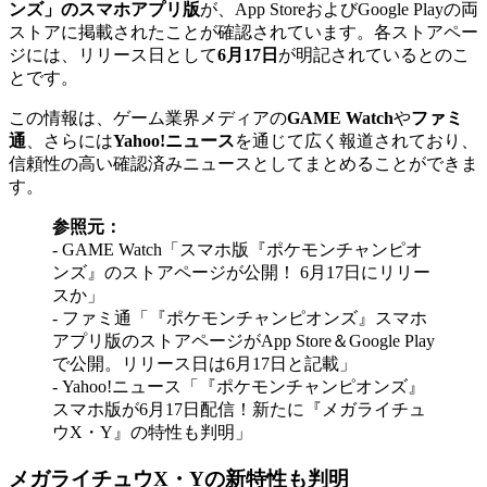
ンズ」のスマホアプリ版
が、App StoreおよびGoogle Playの両
ストアに掲載されたことが確認されています。各ストアペー
ジには、リリース日として
6月17日
が明記されているとのこ
とです。
この情報は、ゲーム業界メディアの
GAME Watch
や
ファミ
通
、さらには
Yahoo!ニュース
を通じて広く報道されており、
信頼性の高い確認済みニュースとしてまとめることができま
す。
参照元：
- GAME Watch「スマホ版『ポケモンチャンピオ
ンズ』のストアページが公開！ 6月17日にリリー
スか」
- ファミ通「『ポケモンチャンピオンズ』スマホ
アプリ版のストアページがApp Store＆Google Play
で公開。リリース日は6月17日と記載」
- Yahoo!ニュース「『ポケモンチャンピオンズ』
スマホ版が6月17日配信！新たに『メガライチュ
ウX・Y』の特性も判明」
メガライチュウX・Yの新特性も判明