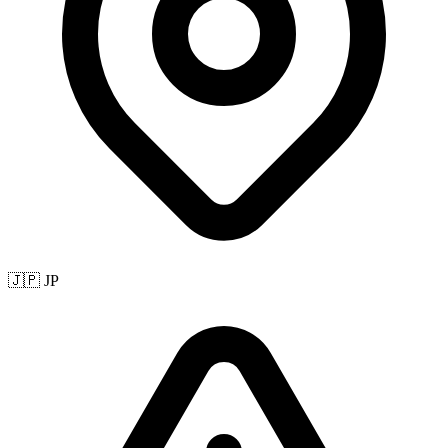
🇯🇵 JP