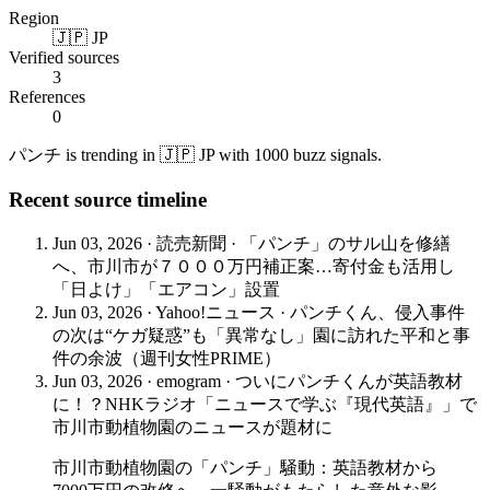
Region
🇯🇵 JP
Verified sources
3
References
0
パンチ is trending in 🇯🇵 JP with 1000 buzz signals.
Recent source timeline
Jun 03, 2026
·
読売新聞
·
「パンチ」のサル山を修繕
へ、市川市が７０００万円補正案…寄付金も活用し
「日よけ」「エアコン」設置
Jun 03, 2026
·
Yahoo!ニュース
·
パンチくん、侵入事件
の次は“ケガ疑惑”も「異常なし」園に訪れた平和と事
件の余波（週刊女性PRIME）
Jun 03, 2026
·
emogram
·
ついにパンチくんが英語教材
に！？NHKラジオ「ニュースで学ぶ『現代英語』」で
市川市動植物園のニュースが題材に
市川市動植物園の「パンチ」騒動：英語教材から