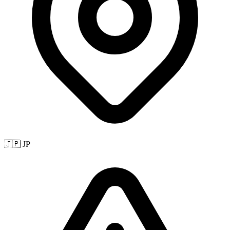
🇯🇵 JP