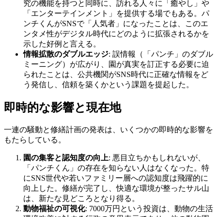
究の機能を持つと同時に、訪れる人々に「癒やし」や
「エンターテインメント」を提供する場でもある。パ
ンチくんがSNSで「人気者」になったことは、このエ
ンタメ性がデジタル時代にどのように拡張されるかを
示した好例と言える。
情報拡散のダブルエッジ
: 誤情報（「パンチ」のダブル
ミーニング）が広がり、園が真実を訂正する必要に迫
られたことは、公共機関がSNS時代に正確な情報をど
う発信し、信頼を築くかという課題を提起した。
即時的な影響と現在地
一連の騒動と修繕計画の発表は、いくつかの即時的な影響を
もたらしている。
園の集客と認知度の向上
: 悪目立ちかもしれないが、
「パンチくん」の存在を知らない人はなくなった。特
にSNS世代や若いファミリー層への認知度は飛躍的に
向上した。修繕が完了し、快適な環境が整ったサル山
は、新たな見どころとなり得る。
動物福祉の可視化
: 7000万円という投資は、動物の生活