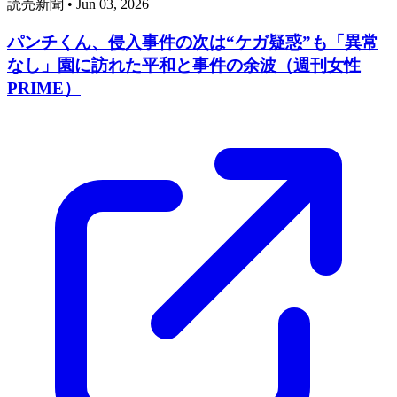
読売新聞
•
Jun 03, 2026
パンチくん、侵入事件の次は“ケガ疑惑”も「異常
なし」園に訪れた平和と事件の余波（週刊女性
PRIME）