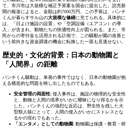
て、市川市は大規模な補正予算案を国会に提出した。読売新
聞の報道によると、金額は約7000万円。この予算は、パンチ
くんが暮らすサル山の
大規模な修繕
に充てられる。具体的に
は、「日よけ施設の設置」や「空調設備（エアコン）の導
入」が含まれ、動物たちの快適性向上が図られる。また、市
民からの寄付金も活用される計画で、この騒動が園の改善と
いう前向きな資金調達の機会に転換した一面も見逃せない。
歴史的・文化的背景：日本の動物園と
「人間界」の距離
パンチくん騒動は、単発の事件ではなく、日本の動物園が抱
える構造的な問題を映し出したものでもある。
安全管理の両面性
: 侵入事件は、施設の物理的な安全性
と、動物と人間の境界がいかに曖昧になり得るかを示
した。パンチくんの強烈な反応は、野生性を残した大
型類人猿にとって、人間の侵入がいかにストレスとな
るかの現れでもあった。
「エンタメ」としての動物園
: 動物園は保護・教育・研