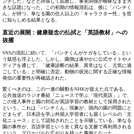
ンチした」などと誇張して拡散し、事実関係が曖昧なまま大
きな話題になった。この初期の情報混乱は、後に「パンチく
ん」が持つ、単なる園の住人以上の「キャラクター性」を世
に知らしめる結果となる。
直近の展開：健康疑念の払拭と「英語教材」への
抜擢
SNSの混乱に続いて、「パンチくんがケガをしている」とい
う疑惑も浮上した。しかし、園側は速やかに公式サイトやメ
ディアを通じて、「健康診断の結果、異常はなく、元気に過
ごしている」と明確に否定。動物の状況に関する正確な情報
発信の重要性が再確認された。
驚くべきのは、この一連の騒動をNHKが捉えた点である。
公共放送のラジオ番組『ニュースで学ぶ「現代英語」』で、
この侵入事件と園の対応が英語学習の教材として採用された
という。これは「パンチくん」現象が、国内の園の問題にと
どまらず、日本語を学ぶ外国人学習者にも届くレベルの「文
化ニュース」として認知されたことを示唆している。単なる
園の事件が、言語学習という全く異なる文脈で再利用される
という、グローバルな広がりを持った事例となった。