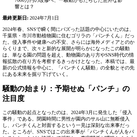
7000万円の改修へ、一騒動がもたらした意外な影
響とは？
最終更新日:
2024年7月1日
2024年春、SNSで瞬く間にバズった話題の中心にいたのは、
千葉県・市川市動植物園に住むゴリラの「パンチくん」だっ
た。侵入事件や健康への不安、さらには海外メディアとのか
らくりまで、次々と新的な展開が明らかになったこの騒動
は、単なる園の問題を超え、動物園のあり方やSNS時代の情
報拡散の在り方を考察するきっかけとなった。本稿では、最
新の公式情報を中心に、「パンチくん騒動」の全貌とその先
にある未来を掘り下げていく。
騒動の始まり：予期せぬ「パンチ」の
注目度
この騒動の起点となったのは、2024年3月に発生した「侵入
事件」である。閉園時間に男性が園内のサル山に無断侵入
し、パンチくんと対面するという一見は深刻な出来事だっ
た。ところが、SNSではこの出来事が「パンチくんが人をパ